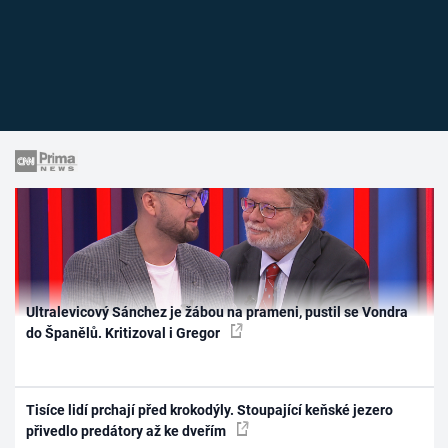
Ultralevicový Sánchez je žábou na prameni, pustil se Vondra
do Španělů. Kritizoval i Gregor
Tisíce lidí prchají před krokodýly. Stoupající keňské jezero
přivedlo predátory až ke dveřím