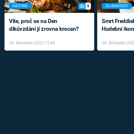
5
HISTORIE
ZAJÍMAVOSTI
Víte, proč se na Den
Smrt Freddie
díkůvzdání jí zrovna krocan?
Hudební ikon
až do konce 
24. listopadu 2022 13:40
24. listopadu 20
léky