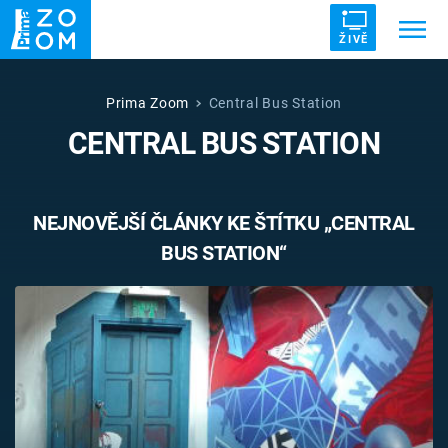
ŽIVĚ
Trendy:
ZRÁDCI
UFO
DRUHÁ SVĚTOVÁ VÁLKA
Prima Zoom
Central Bus Station
CENTRAL BUS STATION
ZÁHADY
VETŘELCI DÁVNOVĚKU
NEJNOVĚJŠÍ ČLÁNKY KE ŠTÍTKU „CENTRAL
BUS STATION“
Témata
Témata
Pořady
TV Program