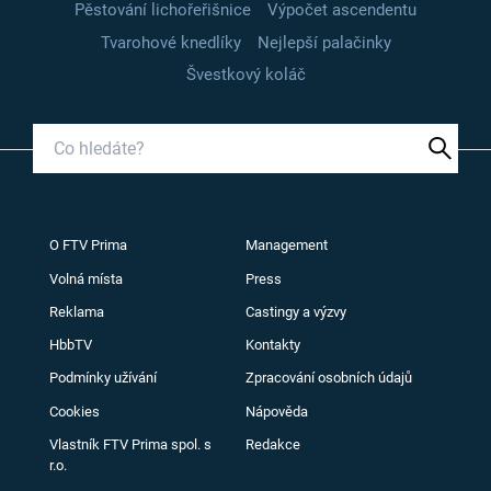
Pěstování lichořeřišnice
Výpočet ascendentu
Tvarohové knedlíky
Nejlepší palačinky
Švestkový koláč
O FTV Prima
Management
Volná místa
Press
Reklama
Castingy a výzvy
HbbTV
Kontakty
Podmínky užívání
Zpracování osobních údajů
Cookies
Nápověda
Vlastník FTV Prima spol. s
Redakce
r.o.