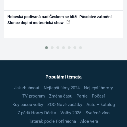
Nebeská podívaná nad Českem se blíží. Působivé zatmění
Slunce doplní meteorická show
Populární témata
Jak zhubnout
Nejlepší filmy 2024
Nejlepší horory
TV program
Změna času
Partie
Počasí
Kdy budou volby
ZOO Nové začátky
Auto – katalog
7 pádů Honzy Dědka
Volby 2025
Svařené víno
Tatarák podle Pohlreicha
Aloe vera