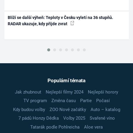
Blíží se další výheň: Teploty v Česku vyletí na 36 stupňů.
RADAR ukazuje, kdy přijde zvrat
Populární témata
Jak zhubnout
Nejlepší filmy 2024
Nejlepší horory
TV program
Změna času
Partie
Počasí
Kdy budou volby
ZOO Nové začátky
Auto – katalog
7 pádů Honzy Dědka
Volby 2025
Svařené víno
Tatarák podle Pohlreicha
Aloe vera