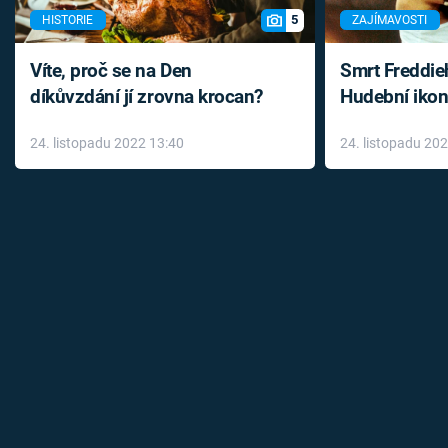
5
HISTORIE
ZAJÍMAVOSTI
Víte, proč se na Den
Smrt Freddie
díkůvzdání jí zrovna krocan?
Hudební ikon
až do konce 
24. listopadu 2022 13:40
24. listopadu 20
léky