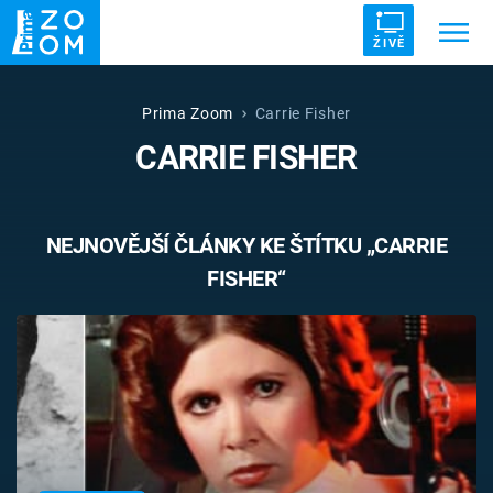
ŽIVĚ
Trendy:
ZRÁDCI
UFO
DRUHÁ SVĚTOVÁ VÁLKA
Prima Zoom
Carrie Fisher
CARRIE FISHER
ZÁHADY
VETŘELCI DÁVNOVĚKU
NEJNOVĚJŠÍ ČLÁNKY KE ŠTÍTKU „CARRIE
FISHER“
Témata
Témata
Pořady
TV Program