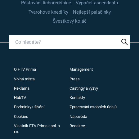
Pěstování lichořeřišnice
Výpočet ascendentu
Tvarohové knedlíky
Nejlepší palačinky
Švestkový koláč
O FTV Prima
Management
Volná místa
Press
Reklama
Castingy a výzvy
HbbTV
Kontakty
Podmínky užívání
Zpracování osobních údajů
Cookies
Nápověda
Vlastník FTV Prima spol. s
Redakce
r.o.