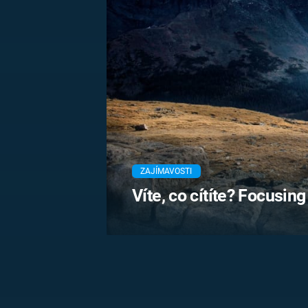
MARIE TEREZIE
ADOLF HITLER
NAPOLEON
BONAPARTE
ATENTÁT NA
REINHARDA
BRITSKÁ
HEYDRICHA
KRÁLOVSKÁ
RODINA
PRVNÍ SVĚTOVÁ
VÁLKA
ZAJÍMAVOSTI
Víte, co cítíte? Focusin