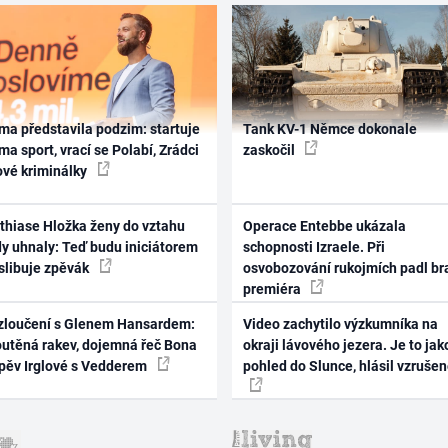
ma představila podzim: startuje
Tank KV-1 Němce dokonale
ma sport, vrací se Polabí, Zrádci
zaskočil
ové kriminálky
thiase Hložka ženy do vztahu
Operace Entebbe ukázala
dy uhnaly: Teď budu iniciátorem
schopnosti Izraele. Při
 slibuje zpěvák
osvobozování rukojmích padl br
premiéra
zloučení s Glenem Hansardem:
Video zachytilo výzkumníka na
outěná rakev, dojemná řeč Bona
okraji lávového jezera. Je to jak
zpěv Irglové s Vedderem
pohled do Slunce, hlásil vzruše