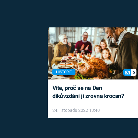
5
HISTORIE
Víte, proč se na Den
díkůvzdání jí zrovna krocan?
24. listopadu 2022 13:40