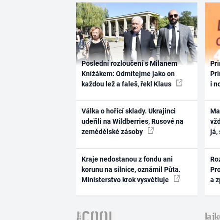
Poslední rozloučení s Milanem
Pri
Knížákem: Odmítejme jako on
Pri
každou lež a faleš, řekl Klaus
i n
Válka o hořící sklady. Ukrajinci
Ma
udeřili na Wildberries, Rusové na
vž
zemědělské zásoby
já,
Kraje nedostanou z fondu ani
Ro
korunu na silnice, oznámil Půta.
Pr
Ministerstvo krok vysvětluje
a 