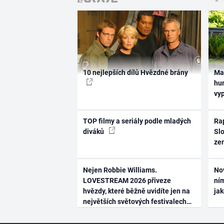
10 nejlepších dílů Hvězdné brány
Ma
hum
vy
TOP filmy a seriály podle mladých
Rap
diváků
Slo
ze
Nejen Robbie Williams.
No
LOVESTREAM 2026 přiveze
ním
hvězdy, které běžně uvidíte jen na
ja
největších světových festivalech