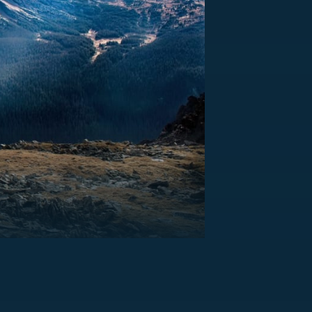
US
RSUS
ZE A