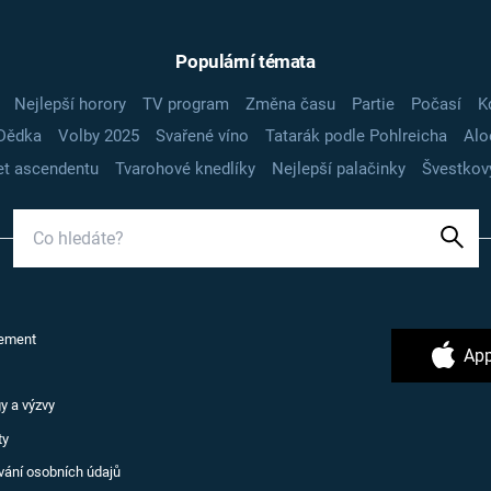
Populární témata
Nejlepší horory
TV program
Změna času
Partie
Počasí
K
Dědka
Volby 2025
Svařené víno
Tatarák podle Pohlreicha
Alo
t ascendentu
Tvarohové knedlíky
Nejlepší palačinky
Švestkov
ement
App
y a výzvy
ty
vání osobních údajů