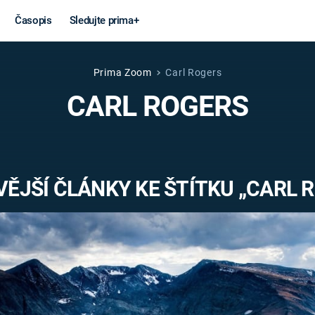
Časopis
Sledujte prima+
Prima Zoom
Carl Rogers
Věda a
Války
CARL ROGERS
technika
STUDENÁ V
KORONAVIRUS
VÁLKA VE
VIETNAMU
VESMÍR
ĚJŠÍ ČLÁNKY KE ŠTÍTKU „CARL 
VÁLEČNÉ FI
MARS
SERIÁLY
Záhady a
Zajímav
konspirace