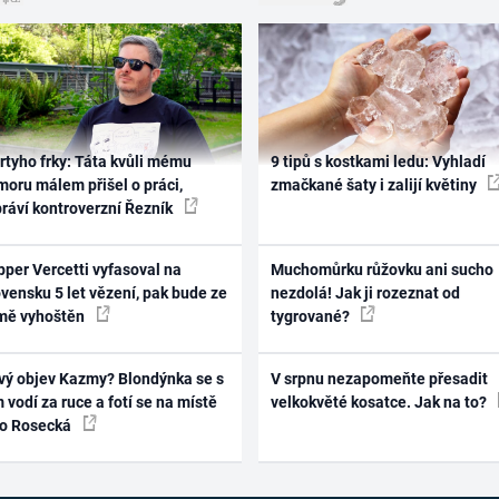
rtyho frky: Táta kvůli mému
9 tipů s kostkami ledu: Vyhladí
oru málem přišel o práci,
zmačkané šaty i zalijí květiny
práví kontroverzní Řezník
per Vercetti vyfasoval na
Muchomůrku růžovku ani sucho
vensku 5 let vězení, pak bude ze
nezdolá! Jak ji rozeznat od
mě vyhoštěn
tygrované?
vý objev Kazmy? Blondýnka se s
V srpnu nezapomeňte přesadit
 vodí za ruce a fotí se na místě
velkokvěté kosatce. Jak na to?
ko Rosecká