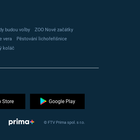
dy budou volby
ZOO Nové začátky
e vera
Pěstování lichořeřišnice
ý koláč
 Store
Google Play
© FTV Prima spol. s r.o.