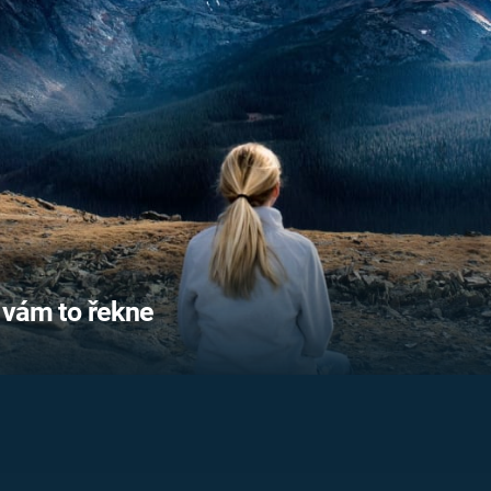
FILMY VERS
REALITA
UFO A
MIMOZEMŠŤANÉ
HORORY VE
REALITA
UTAJENÉ PŘÍBĚHY
ČESKÝCH DĚJIN
OPTICKÉ ILU
KLAMY
ALTERNATIVNÍ
HISTORIE
g vám to řekne