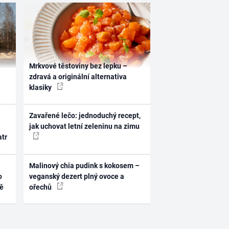
Mrkvové těstoviny bez lepku –
zdravá a originální alternativa
klasiky
Zavařené lečo: jednoduchý recept,
jak uchovat letní zeleninu na zimu
atr
Malinový chia pudink s kokosem –
o
veganský dezert plný ovoce a
ně
ořechů