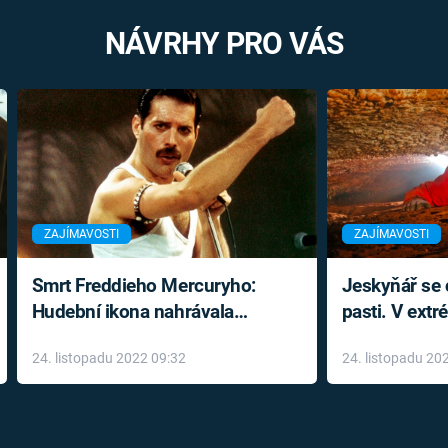
NÁVRHY PRO VÁS
ZAJÍMAVOSTI
ZAJÍMAVOSTI
Smrt Freddieho Mercuryho:
Jeskyňář se c
Hudební ikona nahrávala
pasti. V ext
až do konce života a odmítala
prožil noční
24. listopadu 2022 09:32
24. listopadu 20
léky
klaustrofobi