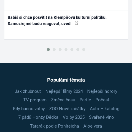
Babiš si chce posvítit na Klempířovu kulturní politiku.
Samozřejmě budu reagovat, uvedl
Populární témata
Jak zhubnout
Nejlepší filmy 2024
Nejlepší horory
TV program
Změna času
Partie
Počasí
Kdy budou volby
ZOO Nové začátky
Auto – katalog
7 pádů Honzy Dědka
Volby 2025
Svařené víno
Tatarák podle Pohlreicha
Aloe vera