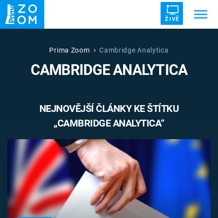
ŽIVĚ
Trendy:
ZRÁDCI
UFO
DRUHÁ SVĚTOVÁ VÁLKA
Prima Zoom
Cambridge Analytica
CAMBRIDGE ANALYTICA
ZÁHADY
VETŘELCI DÁVNOVĚKU
NEJNOVĚJŠÍ ČLÁNKY KE ŠTÍTKU
„CAMBRIDGE ANALYTICA“
Témata
Témata
Pořady
TV Program