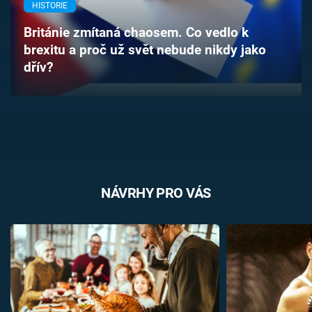
HISTORIE
Časopis
Británie zmítaná chaosem. Co vedlo k
Sledujte prima+
brexitu a proč už svět nebude nikdy jako
dřív?
Přihlášení
Sledujte nás
NÁVRHY PRO VÁS