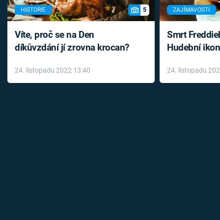
5
HISTORIE
ZAJÍMAVOSTI
Víte, proč se na Den
Smrt Freddie
díkůvzdání jí zrovna krocan?
Hudební ikon
až do konce 
24. listopadu 2022 13:40
24. listopadu 20
léky