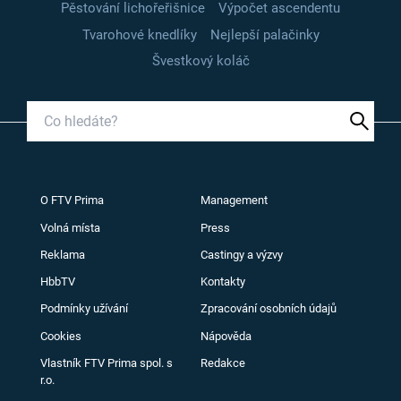
Pěstování lichořeřišnice
Výpočet ascendentu
Tvarohové knedlíky
Nejlepší palačinky
Švestkový koláč
O FTV Prima
Management
Volná místa
Press
Reklama
Castingy a výzvy
HbbTV
Kontakty
Podmínky užívání
Zpracování osobních údajů
Cookies
Nápověda
Vlastník FTV Prima spol. s
Redakce
r.o.