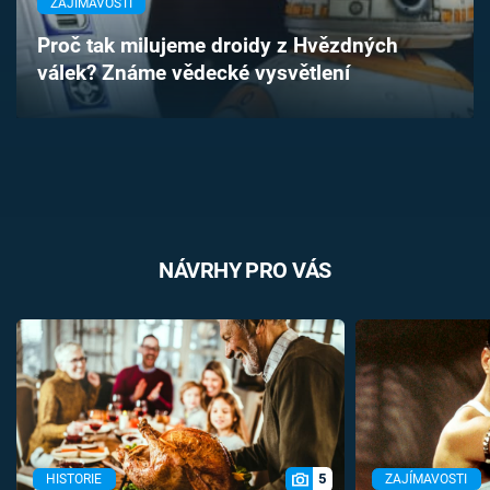
ZAJÍMAVOSTI
Časopis
Proč tak milujeme droidy z Hvězdných
válek? Známe vědecké vysvětlení
Sledujte prima+
Přihlášení
Sledujte nás
NÁVRHY PRO VÁS
5
HISTORIE
ZAJÍMAVOSTI