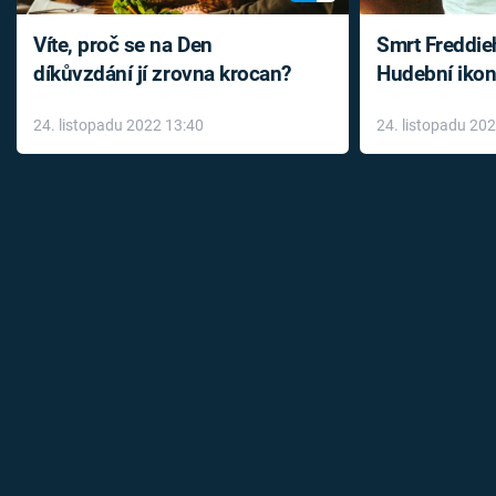
Víte, proč se na Den
Smrt Freddie
díkůvzdání jí zrovna krocan?
Hudební ikon
až do konce 
24. listopadu 2022 13:40
24. listopadu 20
léky