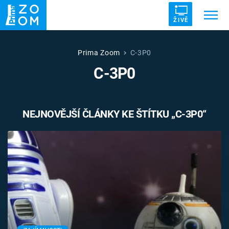
ŽIVĚ
Trendy:
ZRÁDCI
UFO
DRUHÁ SVĚTOVÁ VÁLKA
Prima Zoom
C-3P0
C-3P0
ZÁHADY
VETŘELCI DÁVNOVĚKU
NEJNOVĚJŠÍ ČLÁNKY KE ŠTÍTKU „C-3P0“
Témata
Témata
Pořady
TV Program