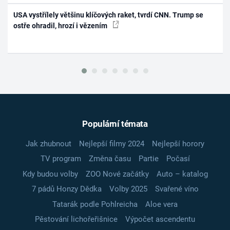
USA vystřílely většinu klíčových raket, tvrdí CNN. Trump se
ostře ohradil, hrozí i vězením
Populární témata
Jak zhubnout
Nejlepší filmy 2024
Nejlepší horory
TV program
Změna času
Partie
Počasí
Kdy budou volby
ZOO Nové začátky
Auto – katalog
7 pádů Honzy Dědka
Volby 2025
Svařené víno
Tatarák podle Pohlreicha
Aloe vera
Pěstování lichořeřišnice
Výpočet ascendentu