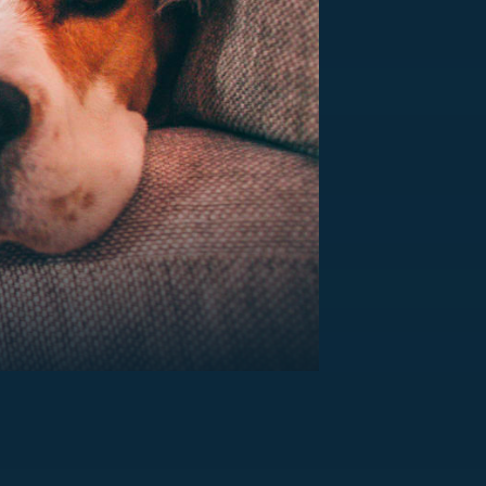
US
RSUS
ZE A