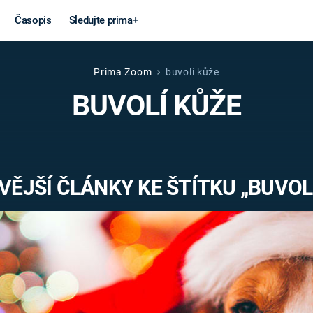
Časopis
Sledujte prima+
Prima Zoom
buvolí kůže
Věda a
Války
BUVOLÍ KŮŽE
technika
STUDENÁ V
KORONAVIRUS
VÁLKA VE
VIETNAMU
VESMÍR
ĚJŠÍ ČLÁNKY KE ŠTÍTKU „BUVOL
VÁLEČNÉ FI
MARS
SERIÁLY
Záhady a
Zajímav
konspirace