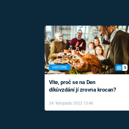
5
HISTORIE
Víte, proč se na Den
díkůvzdání jí zrovna krocan?
24. listopadu 2022 13:40