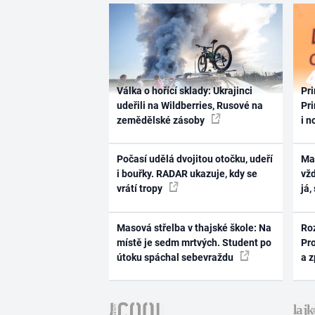
Válka o hořící sklady: Ukrajinci
Pri
udeřili na Wildberries, Rusové na
Pri
zemědělské zásoby
i n
Počasí udělá dvojitou otočku, udeří
Ma
i bouřky. RADAR ukazuje, kdy se
vž
vrátí tropy
já,
Masová střelba v thajské škole: Na
Ro
místě je sedm mrtvých. Student po
Pr
útoku spáchal sebevraždu
a 