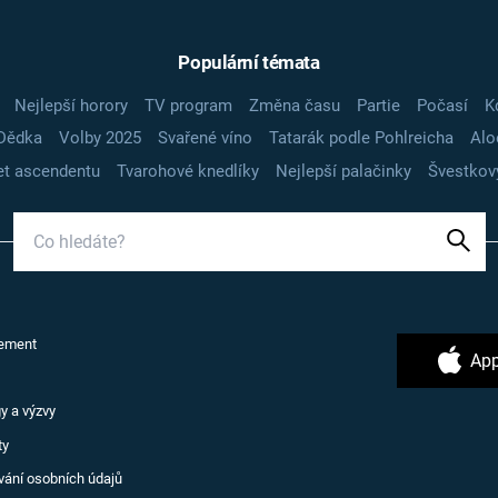
Populární témata
Nejlepší horory
TV program
Změna času
Partie
Počasí
K
Dědka
Volby 2025
Svařené víno
Tatarák podle Pohlreicha
Alo
t ascendentu
Tvarohové knedlíky
Nejlepší palačinky
Švestkov
ement
App
y a výzvy
ty
vání osobních údajů