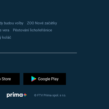
dy budou volby
ZOO Nové začátky
e vera
Pěstování lichořeřišnice
ý koláč
 Store
Google Play
© FTV Prima spol. s r.o.