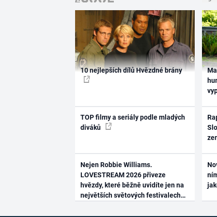
10 nejlepších dílů Hvězdné brány
Ma
hum
vy
TOP filmy a seriály podle mladých
Rap
diváků
Slo
ze
Nejen Robbie Williams.
No
LOVESTREAM 2026 přiveze
ním
hvězdy, které běžně uvidíte jen na
ja
největších světových festivalech