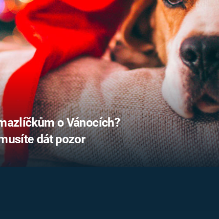
FILMY VERS
REALITA
UFO A
MIMOZEMŠŤANÉ
HORORY VE
REALITA
UTAJENÉ PŘÍBĚHY
ČESKÝCH DĚJIN
OPTICKÉ ILU
KLAMY
ALTERNATIVNÍ
HISTORIE
m mazlíčkům o Vánocích?
 musíte dát pozor