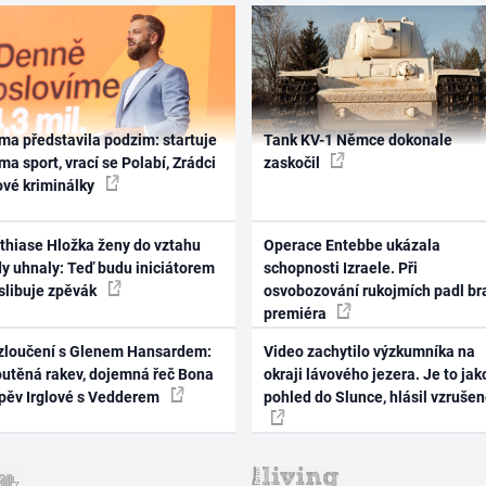
ma představila podzim: startuje
Tank KV-1 Němce dokonale
ma sport, vrací se Polabí, Zrádci
zaskočil
ové kriminálky
thiase Hložka ženy do vztahu
Operace Entebbe ukázala
dy uhnaly: Teď budu iniciátorem
schopnosti Izraele. Při
 slibuje zpěvák
osvobozování rukojmích padl br
premiéra
zloučení s Glenem Hansardem:
Video zachytilo výzkumníka na
outěná rakev, dojemná řeč Bona
okraji lávového jezera. Je to jak
zpěv Irglové s Vedderem
pohled do Slunce, hlásil vzruše