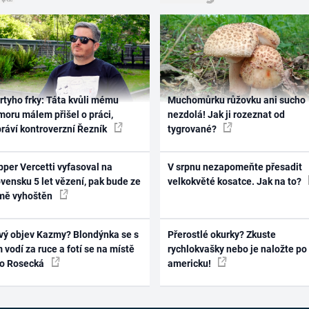
rtyho frky: Táta kvůli mému
Muchomůrku růžovku ani sucho
oru málem přišel o práci,
nezdolá! Jak ji rozeznat od
práví kontroverzní Řezník
tygrované?
per Vercetti vyfasoval na
V srpnu nezapomeňte přesadit
vensku 5 let vězení, pak bude ze
velkokvěté kosatce. Jak na to?
mě vyhoštěn
vý objev Kazmy? Blondýnka se s
Přerostlé okurky? Zkuste
 vodí za ruce a fotí se na místě
rychlokvašky nebo je naložte po
ko Rosecká
americku!