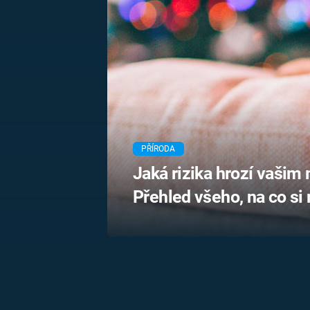
MARIE TEREZIE
ADOLF HITLER
NAPOLEON
BONAPARTE
ATENTÁT NA
REINHARDA
BRITSKÁ
HEYDRICHA
KRÁLOVSKÁ
RODINA
PRVNÍ SVĚTOVÁ
VÁLKA
PŘÍRODA
Jaká rizika hrozí vaši
Přehled všeho, na co si