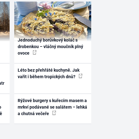
Jednoduchý borůvkový koláč s
drobenkou – vláčný moučník plný
ovoce
Léto bez přehřáté kuchyně. Jak
vařit i během tropických dnů?
atr
Rýžové burgery s kuřecím masem a
o
mrkví podávané se salátem – lehká
ně
a chutná večeře