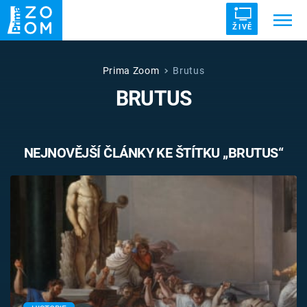
ŽIVĚ
Trendy:
ZRÁDCI
UFO
DRUHÁ SVĚTOVÁ VÁLKA
Prima Zoom
Brutus
BRUTUS
ZÁHADY
VETŘELCI DÁVNOVĚKU
NEJNOVĚJŠÍ ČLÁNKY KE ŠTÍTKU „BRUTUS“
Témata
Témata
Pořady
TV Program