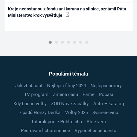
Kraje nedostanou z fondu ani korunu na silnice, oznámil Půta.
Ministerstvo krok vysvětluje
Populární témata
Jak zhubnout
Nejlepší filmy 2024
Nejlepší horory
TV program
Změna času
Partie
Počasí
Kdy budou volby
ZOO Nové začátky
Auto – katalog
7 pádů Honzy Dědka
Volby 2025
Svařené víno
Tatarák podle Pohlreicha
Aloe vera
Pěstování lichořeřišnice
Výpočet ascendentu