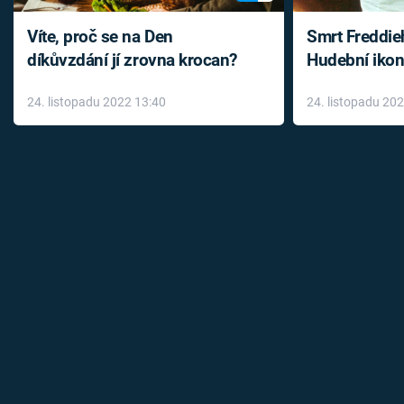
Víte, proč se na Den
Smrt Freddie
díkůvzdání jí zrovna krocan?
Hudební ikon
až do konce 
24. listopadu 2022 13:40
24. listopadu 20
léky