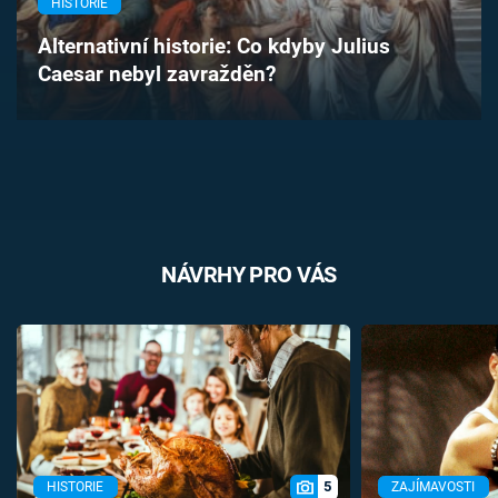
HISTORIE
Časopis
Alternativní historie: Co kdyby Julius
Caesar nebyl zavražděn?
Sledujte prima+
Přihlášení
Sledujte nás
NÁVRHY PRO VÁS
5
HISTORIE
ZAJÍMAVOSTI