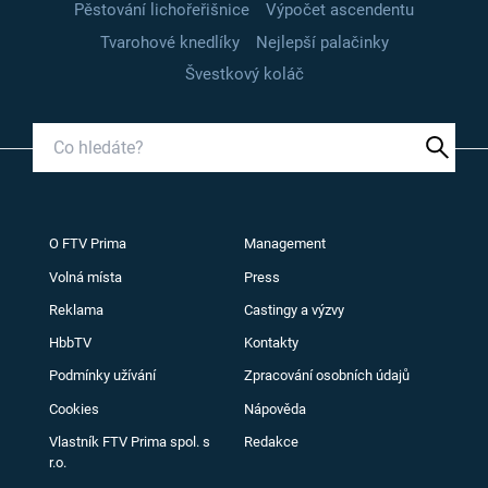
Pěstování lichořeřišnice
Výpočet ascendentu
Tvarohové knedlíky
Nejlepší palačinky
Švestkový koláč
O FTV Prima
Management
Volná místa
Press
Reklama
Castingy a výzvy
HbbTV
Kontakty
Podmínky užívání
Zpracování osobních údajů
Cookies
Nápověda
Vlastník FTV Prima spol. s
Redakce
r.o.