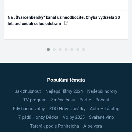
Na „Švarcenberský“ kanál už neodbočíte. Chyba vydržela 30
let, teď ceduli celou odstraní
Populární témata
Jak zhubnout
Nejlepší filmy 2024
Nejlepší horory
TV program
Změna času
Partie
Počasí
Kdy budou volby
ZOO Nové začátky
Auto – katalog
7 pádů Honzy Dědka
Volby 2025
Svařené víno
Tatarák podle Pohlreicha
Aloe vera