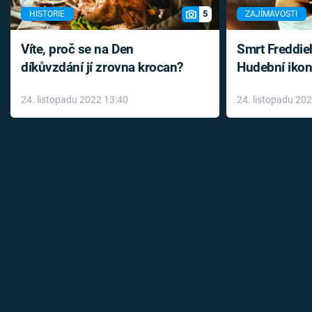
5
HISTORIE
ZAJÍMAVOSTI
Víte, proč se na Den
Smrt Freddie
díkůvzdání jí zrovna krocan?
Hudební ikon
až do konce 
24. listopadu 2022 13:40
24. listopadu 20
léky