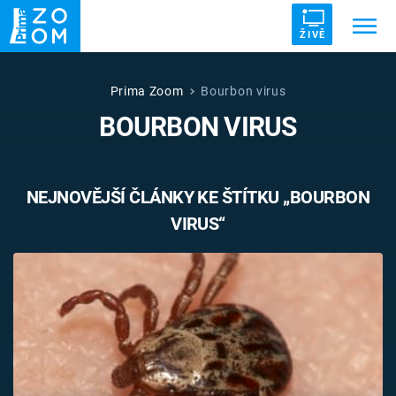
ŽIVĚ
Trendy:
ZRÁDCI
UFO
DRUHÁ SVĚTOVÁ VÁLKA
Prima Zoom
Bourbon virus
BOURBON VIRUS
ZÁHADY
VETŘELCI DÁVNOVĚKU
NEJNOVĚJŠÍ ČLÁNKY KE ŠTÍTKU „BOURBON
VIRUS“
Témata
Témata
Pořady
TV Program