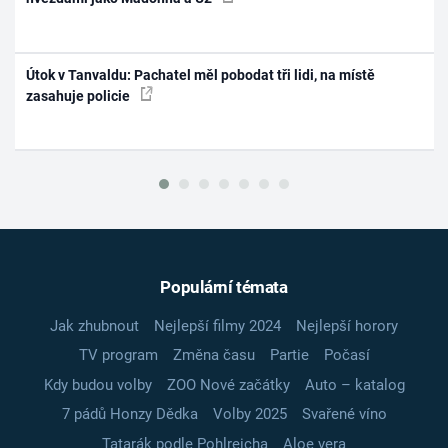
Útok v Tanvaldu: Pachatel měl pobodat tři lidi, na místě
zasahuje policie
Populární témata
Jak zhubnout
Nejlepší filmy 2024
Nejlepší horory
TV program
Změna času
Partie
Počasí
Kdy budou volby
ZOO Nové začátky
Auto – katalog
7 pádů Honzy Dědka
Volby 2025
Svařené víno
Tatarák podle Pohlreicha
Aloe vera