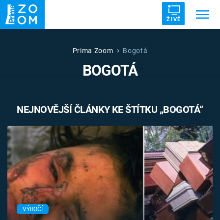
ŽIVĚ
Trendy:
ZRÁDCI
UFO
DRUHÁ SVĚTOVÁ VÁLKA
Prima Zoom
Bogotá
BOGOTÁ
ZÁHADY
VETŘELCI DÁVNOVĚKU
NEJNOVĚJŠÍ ČLÁNKY KE ŠTÍTKU „BOGOTÁ“
Témata
Témata
Pořady
TV Program
VÝROČÍ