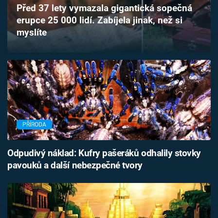
Před 37 lety vymazala gigantická sopečná
Časopis
erupce 25 000 lidí. Zabíjela jinak, než si
myslíte
Sledujte prima+
Přihlášení
Sledujte nás
PŘÍRODA
Odpudivý náklad: Kufry pašeráků odhalily stovky
pavouků a další nebezpečné tvory