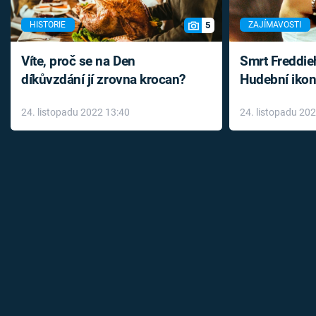
5
HISTORIE
ZAJÍMAVOSTI
Víte, proč se na Den
Smrt Freddie
díkůvzdání jí zrovna krocan?
Hudební ikon
až do konce 
24. listopadu 2022 13:40
24. listopadu 20
léky