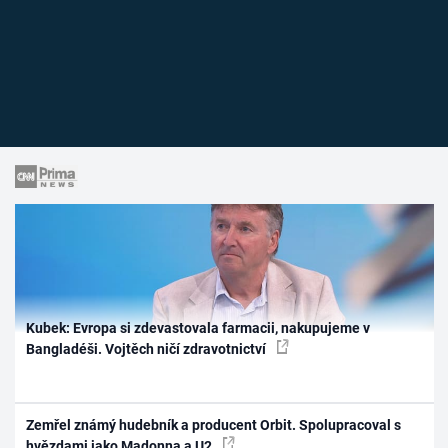
Kubek: Evropa si zdevastovala farmacii, nakupujeme v
Bangladéši. Vojtěch ničí zdravotnictví
Zemřel známý hudebník a producent Orbit. Spolupracoval s
hvězdami jako Madonna a U2