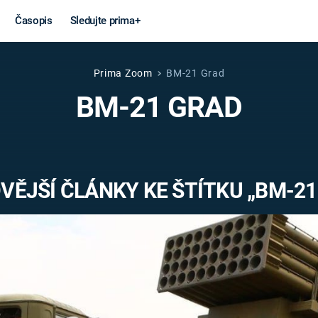
Časopis
Sledujte prima+
Prima Zoom
BM-21 Grad
Věda a
Války
BM-21 GRAD
technika
STUDENÁ V
KORONAVIRUS
VÁLKA VE
VIETNAMU
VESMÍR
VĚJŠÍ ČLÁNKY KE ŠTÍTKU „BM-21
VÁLEČNÉ FI
MARS
SERIÁLY
Záhady a
Zajímav
konspirace