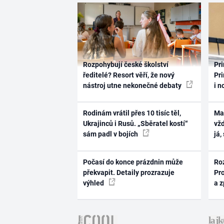
Rozpohybují české školství
Pri
ředitelé? Resort věří, že nový
Pri
nástroj utne nekonečné debaty
i n
Rodinám vrátil přes 10 tisíc těl,
Ma
Ukrajinců i Rusů. „Sběratel kostí“
vž
sám padl v bojích
já,
Počasí do konce prázdnin může
Ro
překvapit. Detaily prozrazuje
Pr
výhled
a 