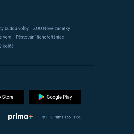
dy budou volby
ZOO Nové začátky
e vera
Pěstování lichořeřišnice
ý koláč
 Store
Google Play
© FTV Prima spol. s r.o.