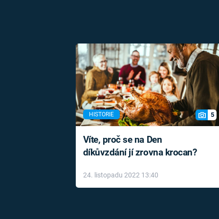
5
HISTORIE
Víte, proč se na Den
díkůvzdání jí zrovna krocan?
24. listopadu 2022 13:40