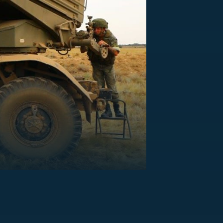
US
RSUS
ZE A