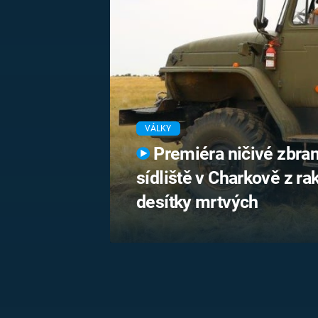
MARIE TEREZIE
ADOLF HITLER
NAPOLEON
BONAPARTE
ATENTÁT NA
REINHARDA
BRITSKÁ
HEYDRICHA
KRÁLOVSKÁ
RODINA
PRVNÍ SVĚTOVÁ
VÁLKA
VÁLKY
Premiéra ničivé zbran
sídliště v Charkově z r
desítky mrtvých