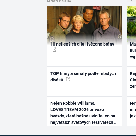
10 nejlepších dílů Hvězdné brány
Ma
hum
vy
TOP filmy a seriály podle mladých
Rap
diváků
Slo
ze
Nejen Robbie Williams.
No
LOVESTREAM 2026 přiveze
ním
hvězdy, které běžně uvidíte jen na
ja
největších světových festivalech