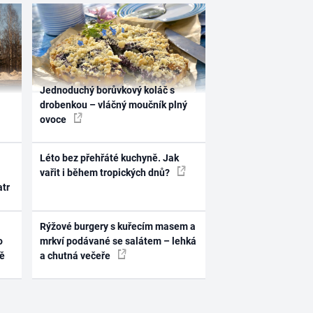
Jednoduchý borůvkový koláč s
drobenkou – vláčný moučník plný
ovoce
Léto bez přehřáté kuchyně. Jak
vařit i během tropických dnů?
atr
Rýžové burgery s kuřecím masem a
o
mrkví podávané se salátem – lehká
ně
a chutná večeře