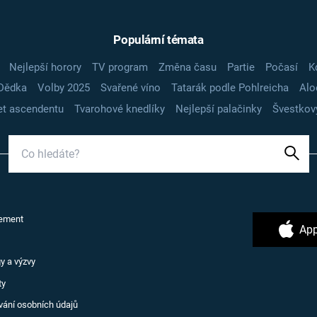
Populární témata
Nejlepší horory
TV program
Změna času
Partie
Počasí
K
Dědka
Volby 2025
Svařené víno
Tatarák podle Pohlreicha
Alo
t ascendentu
Tvarohové knedlíky
Nejlepší palačinky
Švestkov
ement
App
y a výzvy
ty
vání osobních údajů