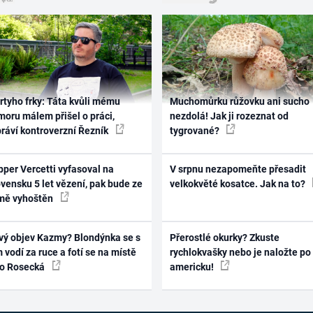
rtyho frky: Táta kvůli mému
Muchomůrku růžovku ani sucho
oru málem přišel o práci,
nezdolá! Jak ji rozeznat od
práví kontroverzní Řezník
tygrované?
per Vercetti vyfasoval na
V srpnu nezapomeňte přesadit
vensku 5 let vězení, pak bude ze
velkokvěté kosatce. Jak na to?
mě vyhoštěn
vý objev Kazmy? Blondýnka se s
Přerostlé okurky? Zkuste
 vodí za ruce a fotí se na místě
rychlokvašky nebo je naložte po
ko Rosecká
americku!