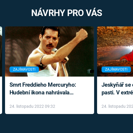
NÁVRHY PRO VÁS
ZAJÍMAVOSTI
ZAJÍMAVOSTI
Smrt Freddieho Mercuryho:
Jeskyňář se c
Hudební ikona nahrávala
pasti. V ext
až do konce života a odmítala
prožil noční
24. listopadu 2022 09:32
24. listopadu 20
léky
klaustrofobi