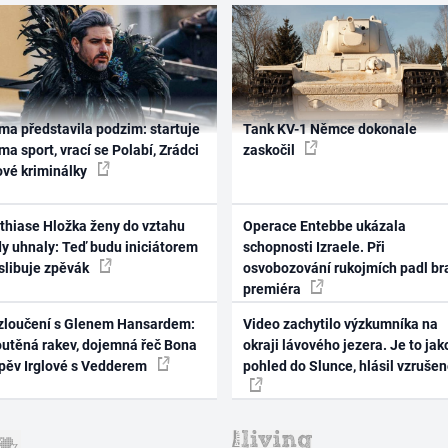
ma představila podzim: startuje
Tank KV-1 Němce dokonale
ma sport, vrací se Polabí, Zrádci
zaskočil
ové kriminálky
thiase Hložka ženy do vztahu
Operace Entebbe ukázala
dy uhnaly: Teď budu iniciátorem
schopnosti Izraele. Při
 slibuje zpěvák
osvobozování rukojmích padl br
premiéra
zloučení s Glenem Hansardem:
Video zachytilo výzkumníka na
outěná rakev, dojemná řeč Bona
okraji lávového jezera. Je to jak
zpěv Irglové s Vedderem
pohled do Slunce, hlásil vzruše