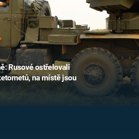
FILMY VERS
REALITA
UFO A
MIMOZEMŠŤANÉ
HORORY VE
REALITA
UTAJENÉ PŘÍBĚHY
ČESKÝCH DĚJIN
OPTICKÉ ILU
KLAMY
ALTERNATIVNÍ
HISTORIE
ě: Rusové ostřelovali
aketometů, na místě jsou