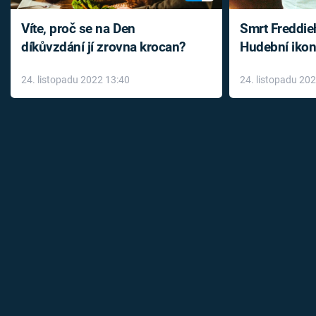
Víte, proč se na Den
Smrt Freddie
díkůvzdání jí zrovna krocan?
Hudební ikon
až do konce 
24. listopadu 2022 13:40
24. listopadu 20
léky