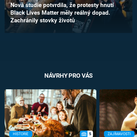
Nová studie potvrdila, že protesty hnutí
Časopis
Black Lives Matter měly reálný dopad.
Zachránily stovky životů
Sledujte prima+
Přihlášení
Sledujte nás
NÁVRHY PRO VÁS
5
HISTORIE
ZAJÍMAVOSTI