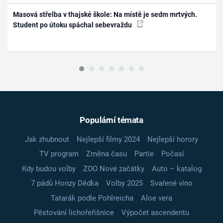
Masová střelba v thajské škole: Na místě je sedm mrtvých.
Student po útoku spáchal sebevraždu
Populární témata
Jak zhubnout
Nejlepší filmy 2024
Nejlepší horory
TV program
Změna času
Partie
Počasí
Kdy budou volby
ZOO Nové začátky
Auto – katalog
7 pádů Honzy Dědka
Volby 2025
Svařené víno
Tatarák podle Pohlreicha
Aloe vera
Pěstování lichořeřišnice
Výpočet ascendentu