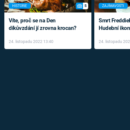
5
HISTORIE
ZAJÍMAVOSTI
Víte, proč se na Den
Smrt Freddie
díkůvzdání jí zrovna krocan?
Hudební ikon
až do konce 
24. listopadu 2022 13:40
24. listopadu 20
léky