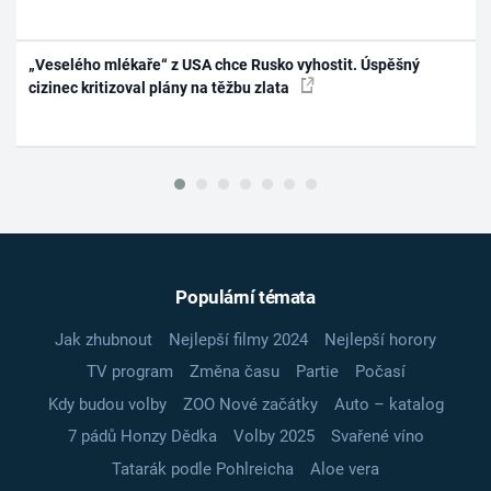
„Veselého mlékaře“ z USA chce Rusko vyhostit. Úspěšný
cizinec kritizoval plány na těžbu zlata
Populární témata
Jak zhubnout
Nejlepší filmy 2024
Nejlepší horory
TV program
Změna času
Partie
Počasí
Kdy budou volby
ZOO Nové začátky
Auto – katalog
7 pádů Honzy Dědka
Volby 2025
Svařené víno
Tatarák podle Pohlreicha
Aloe vera