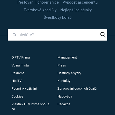
Pěstování lichořeřišnice
Výpočet ascendentu
Tvarohové knedlíky
Nejlepší palačinky
Švestkový koláč
O FTV Prima
Management
Volná místa
Press
Reklama
Castingy a výzvy
HbbTV
Kontakty
Podmínky užívání
Zpracování osobních údajů
Cookies
Nápověda
Vlastník FTV Prima spol. s
Redakce
r.o.