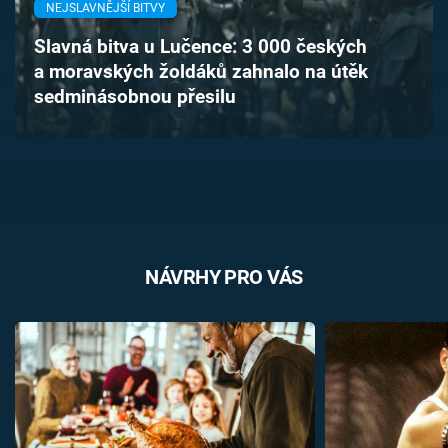
NEJSLAVNĚJŠÍ BITVY
Časopis
Slavná bitva u Lučence: 3 000 českých
Sledujte prima+
a moravských žoldáků zahnalo na útěk
sedminásobnou přesilu
Přihlášení
Sledujte nás
NÁVRHY PRO VÁS