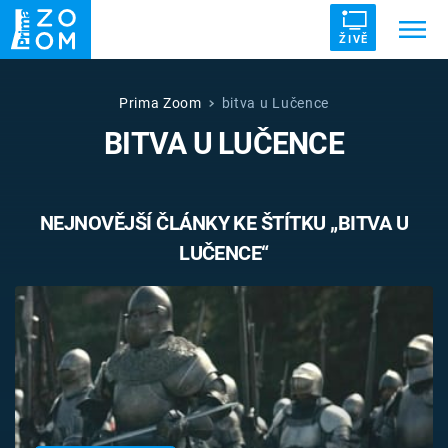
ŽIVĚ
Trendy:
ZRÁDCI
UFO
DRUHÁ SVĚTOVÁ VÁLKA
Prima Zoom
bitva u Lučence
BITVA U LUČENCE
ZÁHADY
VETŘELCI DÁVNOVĚKU
NEJNOVĚJŠÍ ČLÁNKY KE ŠTÍTKU „BITVA U
LUČENCE“
Témata
Témata
Pořady
TV Program