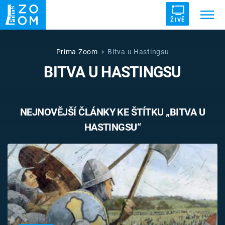
ŽIVĚ
Trendy:
ZRÁDCI
UFO
DRUHÁ SVĚTOVÁ VÁLKA
Prima Zoom
Bitva u Hastingsu
BITVA U HASTINGSU
ZÁHADY
VETŘELCI DÁVNOVĚKU
NEJNOVĚJŠÍ ČLÁNKY KE ŠTÍTKU „BITVA U
HASTINGSU“
Témata
Témata
Pořady
TV Program