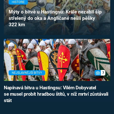
HISTORIE
Časopis
Mýty o bitvě u Hastingsu: Krále nezabil šíp
Sledujte prima+
střelený do oka a Angličané nešli pěšky
322 km
Přihlášení
Sledujte nás
7
NEJSLAVNĚJŠÍ BITVY
Napínavá bitva u Hastingsu: Vilém Dobyvatel
se musel probít hradbou štítů, v níž mrtví zůstávali
stát