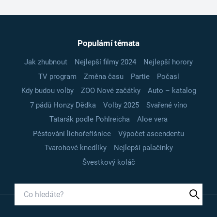
Populární témata
Jak zhubnout
Nejlepší filmy 2024
Nejlepší horory
TV program
Změna času
Partie
Počasí
Kdy budou volby
ZOO Nové začátky
Auto – katalog
7 pádů Honzy Dědka
Volby 2025
Svařené víno
Tatarák podle Pohlreicha
Aloe vera
Pěstování lichořeřišnice
Výpočet ascendentu
Tvarohové knedlíky
Nejlepší palačinky
Švestkový koláč