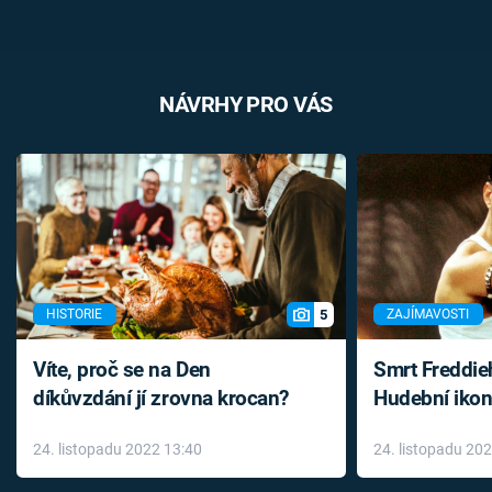
NÁVRHY PRO VÁS
5
HISTORIE
ZAJÍMAVOSTI
Víte, proč se na Den
Smrt Freddie
díkůvzdání jí zrovna krocan?
Hudební ikon
až do konce 
24. listopadu 2022 13:40
24. listopadu 20
léky