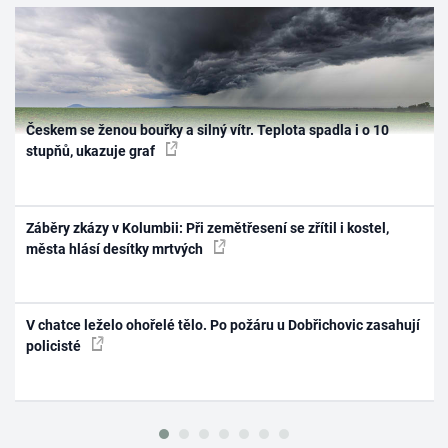
Českem se ženou bouřky a silný vítr. Teplota spadla i o 10
stupňů, ukazuje graf
Záběry zkázy v Kolumbii: Při zemětřesení se zřítil i kostel,
města hlásí desítky mrtvých
V chatce leželo ohořelé tělo. Po požáru u Dobřichovic zasahují
policisté