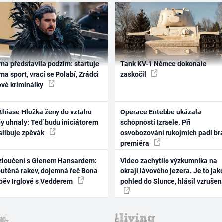
ma představila podzim: startuje
Tank KV-1 Němce dokonale
ma sport, vrací se Polabí, Zrádci
zaskočil
ové kriminálky
thiase Hložka ženy do vztahu
Operace Entebbe ukázala
dy uhnaly: Teď budu iniciátorem
schopnosti Izraele. Při
 slibuje zpěvák
osvobozování rukojmích padl br
premiéra
zloučení s Glenem Hansardem:
Video zachytilo výzkumníka na
outěná rakev, dojemná řeč Bona
okraji lávového jezera. Je to jak
zpěv Irglové s Vedderem
pohled do Slunce, hlásil vzruše