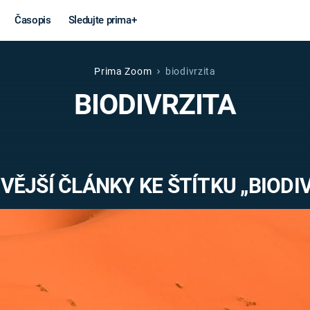
Časopis
Sledujte prima+
Prima Zoom
biodivrzita
Věda a
Války
BIODIVRZITA
technika
STUDENÁ V
KORONAVIRUS
VÁLKA VE
VIETNAMU
VESMÍR
VĚJŠÍ ČLÁNKY KE ŠTÍTKU „BIODIV
VÁLEČNÉ FI
MARS
SERIÁLY
Záhady a
Zajímav
konspirace