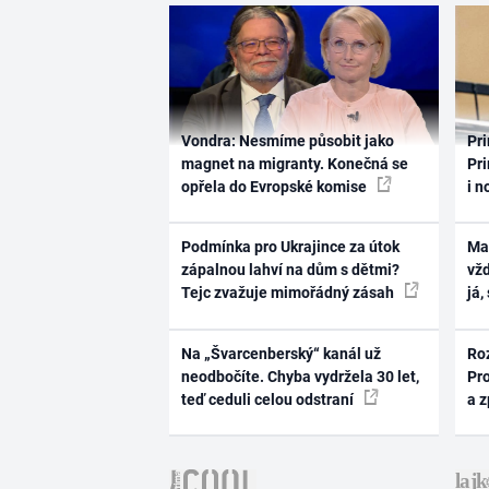
Vondra: Nesmíme působit jako
Pri
magnet na migranty. Konečná se
Pri
opřela do Evropské komise
i n
Podmínka pro Ukrajince za útok
Ma
zápalnou lahví na dům s dětmi?
vž
Tejc zvažuje mimořádný zásah
já,
Na „Švarcenberský“ kanál už
Ro
neodbočíte. Chyba vydržela 30 let,
Pr
teď ceduli celou odstraní
a 