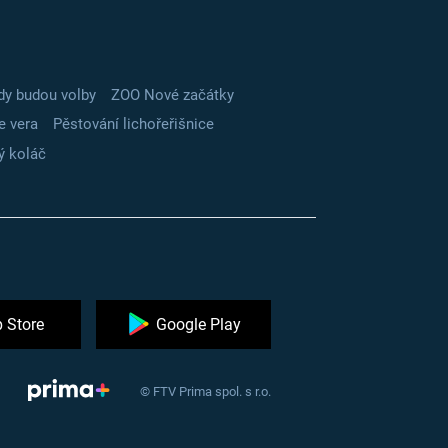
dy budou volby
ZOO Nové začátky
e vera
Pěstování lichořeřišnice
ý koláč
 Store
Google Play
© FTV Prima spol. s r.o.