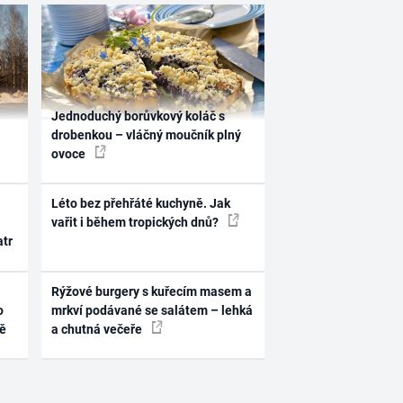
Jednoduchý borůvkový koláč s
drobenkou – vláčný moučník plný
ovoce
Léto bez přehřáté kuchyně. Jak
vařit i během tropických dnů?
atr
Rýžové burgery s kuřecím masem a
o
mrkví podávané se salátem – lehká
ně
a chutná večeře