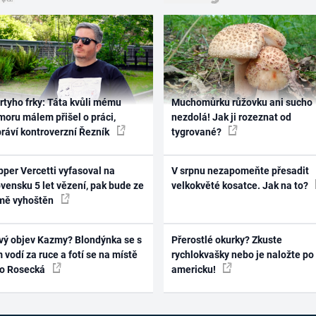
rtyho frky: Táta kvůli mému
Muchomůrku růžovku ani sucho
oru málem přišel o práci,
nezdolá! Jak ji rozeznat od
práví kontroverzní Řezník
tygrované?
per Vercetti vyfasoval na
V srpnu nezapomeňte přesadit
vensku 5 let vězení, pak bude ze
velkokvěté kosatce. Jak na to?
mě vyhoštěn
vý objev Kazmy? Blondýnka se s
Přerostlé okurky? Zkuste
 vodí za ruce a fotí se na místě
rychlokvašky nebo je naložte po
ko Rosecká
americku!