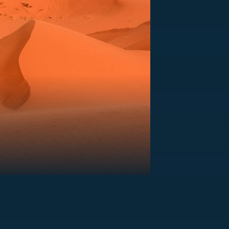
US
RSUS
ZE A