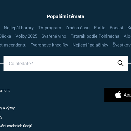
Populární témata
Nejlepší horory
TV program
Změna času
Partie
Počasí
K
Dědka
Volby 2025
Svařené víno
Tatarák podle Pohlreicha
Alo
t ascendentu
Tvarohové knedlíky
Nejlepší palačinky
Švestkov
ement
App
y a výzvy
ty
vání osobních údajů