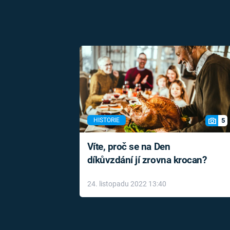
5
HISTORIE
Víte, proč se na Den
díkůvzdání jí zrovna krocan?
24. listopadu 2022 13:40