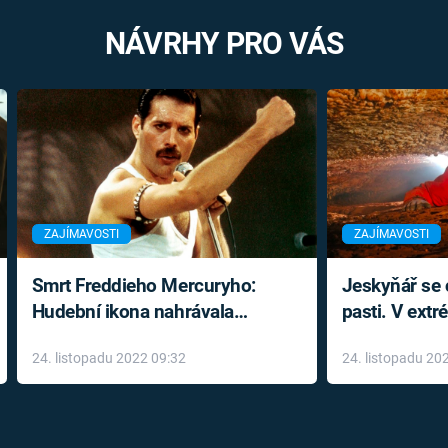
NÁVRHY PRO VÁS
ZAJÍMAVOSTI
ZAJÍMAVOSTI
Smrt Freddieho Mercuryho:
Jeskyňář se c
Hudební ikona nahrávala
pasti. V ext
až do konce života a odmítala
prožil noční
24. listopadu 2022 09:32
24. listopadu 20
léky
klaustrofobi