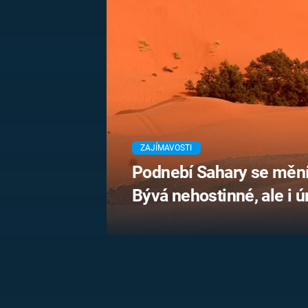
MARIE TEREZIE
ADOLF HITLER
NAPOLEON
BONAPARTE
ATENTÁT NA
REINHARDA
BRITSKÁ
HEYDRICHA
KRÁLOVSKÁ
RODINA
PRVNÍ SVĚTOVÁ
VÁLKA
ZAJÍMAVOSTI
Podnebí Sahary se mění
Bývá nehostinné, ale i 