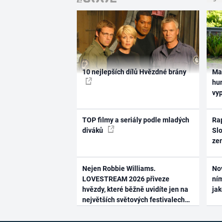
10 nejlepších dílů Hvězdné brány
Ma
hum
vy
TOP filmy a seriály podle mladých
Rap
diváků
Slo
ze
Nejen Robbie Williams.
No
LOVESTREAM 2026 přiveze
ním
hvězdy, které běžně uvidíte jen na
ja
největších světových festivalech