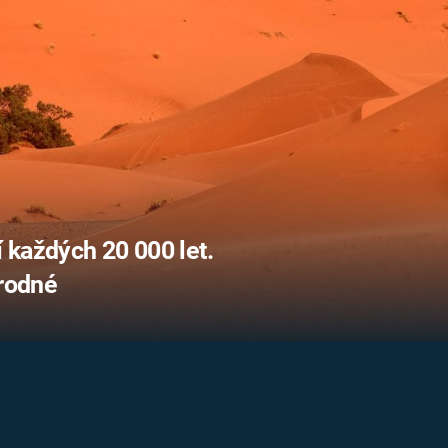
FILMY VERS
REALITA
UFO A
MIMOZEMŠŤANÉ
HORORY VE
REALITA
UTAJENÉ PŘÍBĚHY
ČESKÝCH DĚJIN
OPTICKÉ ILU
KLAMY
ALTERNATIVNÍ
HISTORIE
 každých 20 000 let.
úrodné