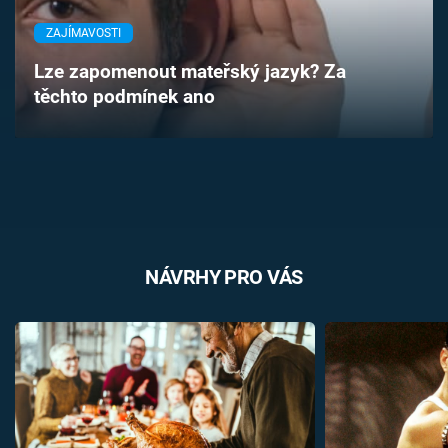
Časopis
ZAJÍMAVOSTI
Sledujte prima+
Lze zapomenout mateřský jazyk? Za
těchto podmínek ano
Přihlášení
Sledujte nás
NÁVRHY PRO VÁS