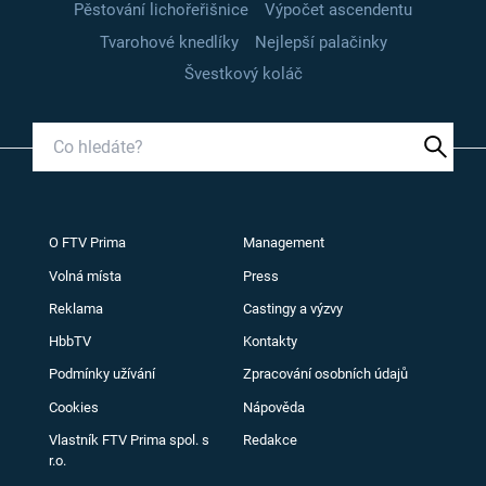
Pěstování lichořeřišnice
Výpočet ascendentu
Tvarohové knedlíky
Nejlepší palačinky
Švestkový koláč
O FTV Prima
Management
Volná místa
Press
Reklama
Castingy a výzvy
HbbTV
Kontakty
Podmínky užívání
Zpracování osobních údajů
Cookies
Nápověda
Vlastník FTV Prima spol. s
Redakce
r.o.