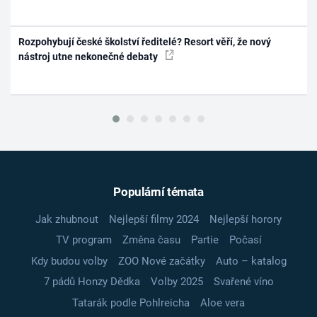
Rozpohybují české školství ředitelé? Resort věří, že nový
nástroj utne nekonečné debaty
Populární témata
Jak zhubnout
Nejlepší filmy 2024
Nejlepší horory
TV program
Změna času
Partie
Počasí
Kdy budou volby
ZOO Nové začátky
Auto – katalog
7 pádů Honzy Dědka
Volby 2025
Svařené víno
Tatarák podle Pohlreicha
Aloe vera