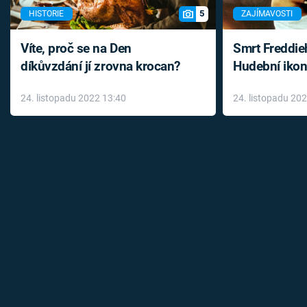
5
HISTORIE
ZAJÍMAVOSTI
Víte, proč se na Den
Smrt Freddie
díkůvzdání jí zrovna krocan?
Hudební ikon
až do konce 
24. listopadu 2022 13:40
24. listopadu 20
léky