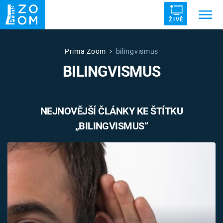
ŽIVĚ
Trendy:
ZRÁDCI
UFO
DRUHÁ SVĚTOVÁ VÁLKA
Prima Zoom
bilingvismus
BILINGVISMUS
ZÁHADY
VETŘELCI DÁVNOVĚKU
NEJNOVĚJŠÍ ČLÁNKY KE ŠTÍTKU
„BILINGVISMUS“
Témata
Témata
Pořady
TV Program