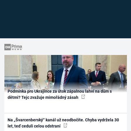
Podmínka pro Ukrajince za útok zápalnou lahví na dům s
dětmi? Tejc zvažuje mimořádný zásah
Na „Švarcenberský“ kanál už neodbočíte. Chyba vydržela 30
let, teď ceduli celou odstraní