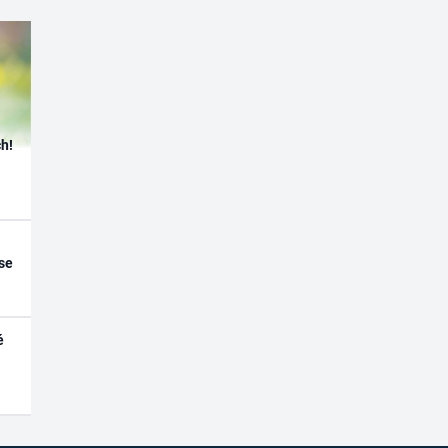
h!
se
é