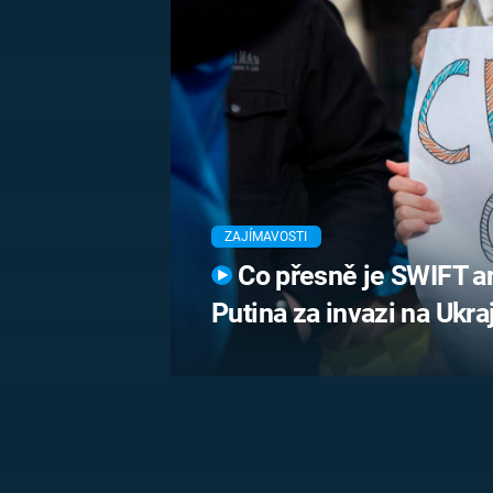
MARIE TEREZIE
ADOLF HITLER
NAPOLEON
BONAPARTE
ATENTÁT NA
REINHARDA
BRITSKÁ
HEYDRICHA
KRÁLOVSKÁ
RODINA
PRVNÍ SVĚTOVÁ
VÁLKA
ZAJÍMAVOSTI
Co přesně je SWIFT an
Putina za invazi na Ukra