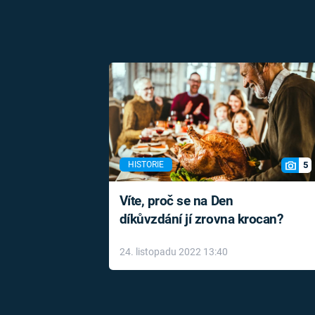
5
HISTORIE
Víte, proč se na Den
díkůvzdání jí zrovna krocan?
24. listopadu 2022 13:40