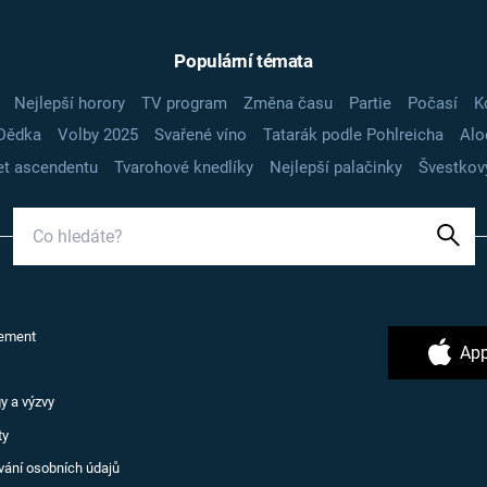
Populární témata
Nejlepší horory
TV program
Změna času
Partie
Počasí
K
Dědka
Volby 2025
Svařené víno
Tatarák podle Pohlreicha
Alo
t ascendentu
Tvarohové knedlíky
Nejlepší palačinky
Švestkov
ement
App
y a výzvy
ty
vání osobních údajů