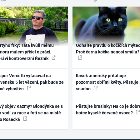
rtyho frky: Táta kvůli mému
Odhalte pravdu o kočičích mýtec
oru málem přišel o práci,
Proč černá kočka nenosí smůlu?
práví kontroverzní Řezník
per Vercetti vyfasoval na
Ibišek americký přitahuje
vensku 5 let vězení, pak bude ze
pozornost obřími květy. Pěstuje 
mě vyhoštěn
snadno
vý objev Kazmy? Blondýnka se s
Pěstujte brusinky! Na co je dobr
 vodí za ruce a fotí se na místě
hořce kyselé červené ovoce?
ko Rosecká