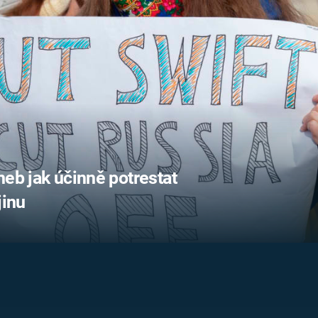
FILMY VERS
REALITA
UFO A
MIMOZEMŠŤANÉ
HORORY VE
REALITA
UTAJENÉ PŘÍBĚHY
ČESKÝCH DĚJIN
OPTICKÉ ILU
KLAMY
ALTERNATIVNÍ
HISTORIE
eb jak účinně potrestat
jinu