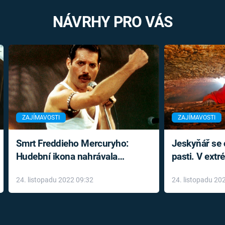
NÁVRHY PRO VÁS
ZAJÍMAVOSTI
ZAJÍMAVOSTI
Smrt Freddieho Mercuryho:
Jeskyňář se c
Hudební ikona nahrávala
pasti. V ext
až do konce života a odmítala
prožil noční
24. listopadu 2022 09:32
24. listopadu 20
léky
klaustrofobi