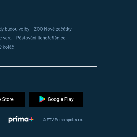
dy budou volby
ZOO Nové začátky
e vera
Pěstování lichořeřišnice
ý koláč
 Store
Google Play
© FTV Prima spol. s r.o.