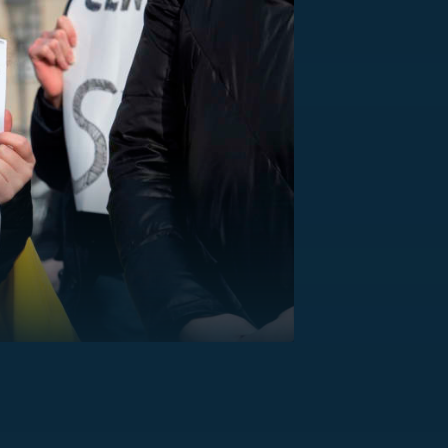
US
RSUS
ZE A