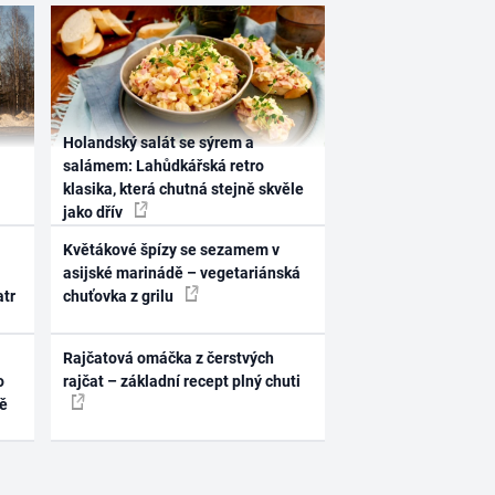
Holandský salát se sýrem a
salámem: Lahůdkářská retro
klasika, která chutná stejně skvěle
jako dřív
Květákové špízy se sezamem v
asijské marinádě – vegetariánská
atr
chuťovka z grilu
Rajčatová omáčka z čerstvých
o
rajčat – základní recept plný chuti
ně