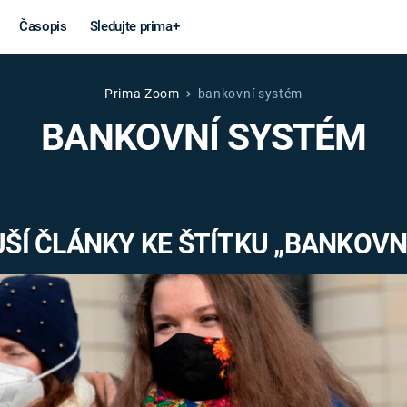
Časopis
Sledujte prima+
Prima Zoom
bankovní systém
Věda a
Války
BANKOVNÍ SYSTÉM
technika
STUDENÁ V
KORONAVIRUS
VÁLKA VE
VIETNAMU
VESMÍR
ŠÍ ČLÁNKY KE ŠTÍTKU „BANKOVN
VÁLEČNÉ FI
MARS
SERIÁLY
Záhady a
Zajímav
konspirace