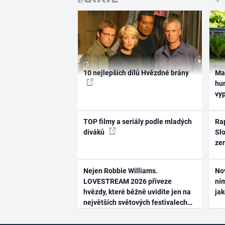
10 nejlepších dílů Hvězdné brány
Ma
hum
vy
TOP filmy a seriály podle mladých
Rap
diváků
Slo
ze
Nejen Robbie Williams.
No
LOVESTREAM 2026 přiveze
ním
hvězdy, které běžně uvidíte jen na
ja
největších světových festivalech