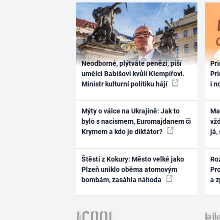
Neodborné, plýtváte penězi, píší
Pri
umělci Babišovi kvůli Klempířovi.
Pri
Ministr kulturní politiku hájí
i n
Mýty o válce na Ukrajině: Jak to
Ma
bylo s nacismem, Euromajdanem či
vž
Krymem a kdo je diktátor?
já,
Štěstí z Kokury: Město velké jako
Ro
Plzeň uniklo oběma atomovým
Pr
bombám, zasáhla náhoda
a 