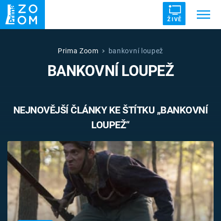
ŽIVĚ
Trendy:
ZRÁDCI
UFO
DRUHÁ SVĚTOVÁ VÁLKA
Prima Zoom
bankovní loupež
BANKOVNÍ LOUPEŽ
ZÁHADY
VETŘELCI DÁVNOVĚKU
NEJNOVĚJŠÍ ČLÁNKY KE ŠTÍTKU „BANKOVNÍ
LOUPEŽ“
Témata
Témata
Pořady
TV Program