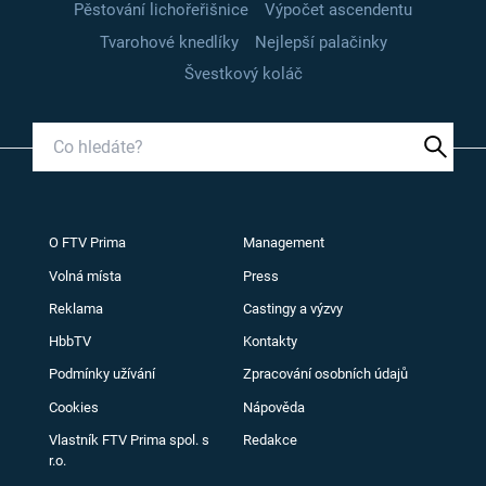
Pěstování lichořeřišnice
Výpočet ascendentu
Tvarohové knedlíky
Nejlepší palačinky
Švestkový koláč
O FTV Prima
Management
Volná místa
Press
Reklama
Castingy a výzvy
HbbTV
Kontakty
Podmínky užívání
Zpracování osobních údajů
Cookies
Nápověda
Vlastník FTV Prima spol. s
Redakce
r.o.