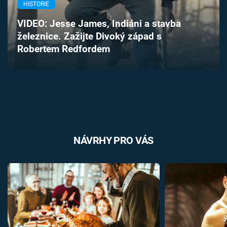
HISTORIE
Časopis
VIDEO: Jesse James, Indiáni a stavba
Sledujte prima+
železnice. Zažijte Divoký západ s
Robertem Redfordem
Přihlášení
Sledujte nás
NÁVRHY PRO VÁS