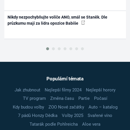
Nikdy nezpochybňujte voliče ANO, smál se Staněk. Dle
průzkumu mají za lídra opozice Babiše
Populární témata
Jak zhubnout
Nejlepší filmy 2024
Nejlepší horory
TV program
Změna času
Partie
Počasí
Kdy budou volby
ZOO Nové začátky
Auto – katalog
7 pádů Honzy Dědka
Volby 2025
Svařené víno
Tatarák podle Pohlreicha
Aloe vera