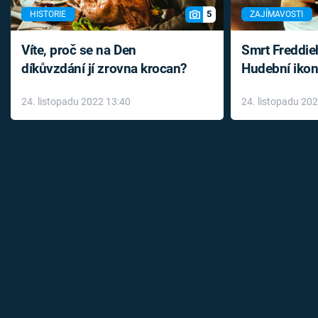
5
HISTORIE
ZAJÍMAVOSTI
Víte, proč se na Den
Smrt Freddie
díkůvzdání jí zrovna krocan?
Hudební ikon
až do konce 
24. listopadu 2022 13:40
24. listopadu 20
léky