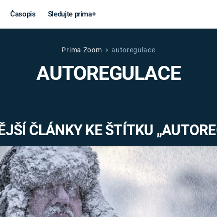
Časopis
Sledujte prima+
Prima Zoom
autoregulace
Věda a
Války
AUTOREGULACE
technika
STUDENÁ V
KORONAVIRUS
VÁLKA VE
VIETNAMU
VESMÍR
JŠÍ ČLÁNKY KE ŠTÍTKU „AUTOR
VÁLEČNÉ FI
MARS
SERIÁLY
Záhady a
Zajímav
konspirace