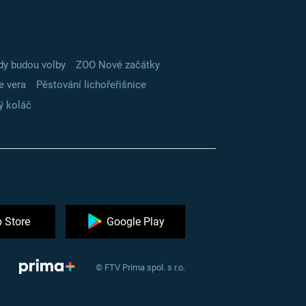
dy budou volby
ZOO Nové začátky
e vera
Pěstování lichořeřišnice
ý koláč
 Store
Google Play
© FTV Prima spol. s r.o.