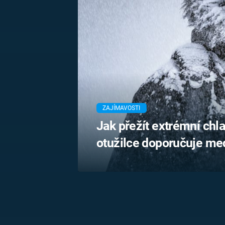
MARIE TEREZIE
ADOLF HITLER
NAPOLEON
BONAPARTE
ATENTÁT NA
REINHARDA
BRITSKÁ
HEYDRICHA
KRÁLOVSKÁ
RODINA
PRVNÍ SVĚTOVÁ
VÁLKA
ZAJÍMAVOSTI
Jak přežít extrémní ch
otužilce doporučuje med