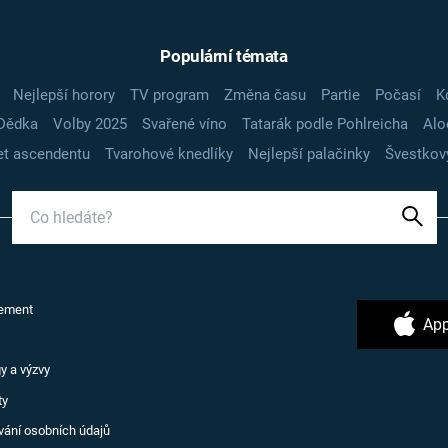
Populární témata
Nejlepší horory
TV program
Změna času
Partie
Počasí
K
Dědka
Volby 2025
Svařené víno
Tatarák podle Pohlreicha
Alo
t ascendentu
Tvarohové knedlíky
Nejlepší palačinky
Švestkov
ement
App
y a výzvy
ty
vání osobních údajů