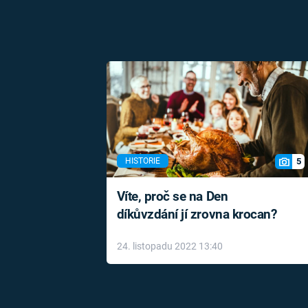
5
HISTORIE
Víte, proč se na Den
díkůvzdání jí zrovna krocan?
24. listopadu 2022 13:40