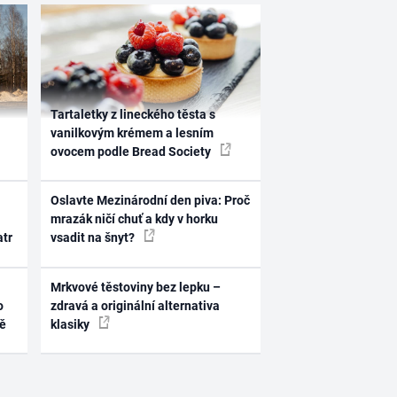
Tartaletky z lineckého těsta s
vanilkovým krémem a lesním
ovocem podle Bread Society
Oslavte Mezinárodní den piva: Proč
mrazák ničí chuť a kdy v horku
atr
vsadit na šnyt?
Mrkvové těstoviny bez lepku –
o
zdravá a originální alternativa
ně
klasiky