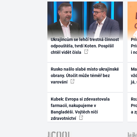
Ukrajincům se lehčí trestná činnost
Pri
odpouštěla, tvrdí Koten. Pospíšil
Pri
chtěl vidět čísla
i n
Rusko našlo slabé místo ukrajinské
Ma
obrany. Útočit může téměř bez
vž
varování
já,
Kubek: Evropa si zdevastovala
Ro
farmacii, nakupujeme v
Pr
Bangladéši. Vojtěch ničí
a 
zdravotnictví