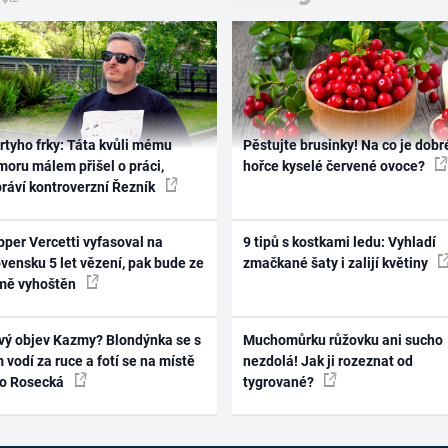
rtyho frky: Táta kvůli mému
Pěstujte brusinky! Na co je dobr
oru málem přišel o práci,
hořce kyselé červené ovoce?
práví kontroverzní Řezník
per Vercetti vyfasoval na
9 tipů s kostkami ledu: Vyhladí
vensku 5 let vězení, pak bude ze
zmačkané šaty i zalijí květiny
mě vyhoštěn
vý objev Kazmy? Blondýnka se s
Muchomůrku růžovku ani sucho
 vodí za ruce a fotí se na místě
nezdolá! Jak ji rozeznat od
ko Rosecká
tygrované?