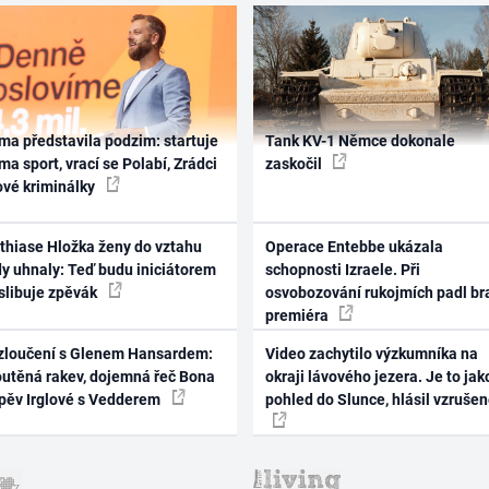
ma představila podzim: startuje
Tank KV-1 Němce dokonale
ma sport, vrací se Polabí, Zrádci
zaskočil
ové kriminálky
thiase Hložka ženy do vztahu
Operace Entebbe ukázala
dy uhnaly: Teď budu iniciátorem
schopnosti Izraele. Při
 slibuje zpěvák
osvobozování rukojmích padl br
premiéra
zloučení s Glenem Hansardem:
Video zachytilo výzkumníka na
outěná rakev, dojemná řeč Bona
okraji lávového jezera. Je to jak
zpěv Irglové s Vedderem
pohled do Slunce, hlásil vzruše