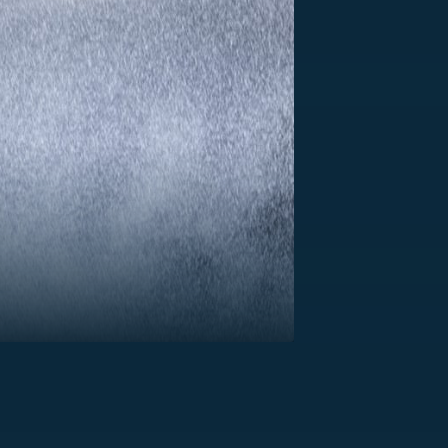
US
RSUS
ZE A