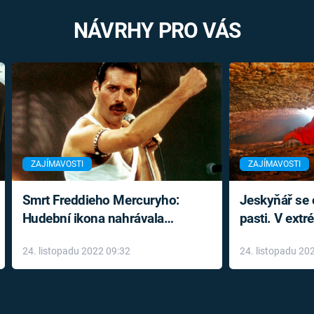
NÁVRHY PRO VÁS
ZAJÍMAVOSTI
ZAJÍMAVOSTI
Smrt Freddieho Mercuryho:
Jeskyňář se c
Hudební ikona nahrávala
pasti. V ext
až do konce života a odmítala
prožil noční
24. listopadu 2022 09:32
24. listopadu 20
léky
klaustrofobi