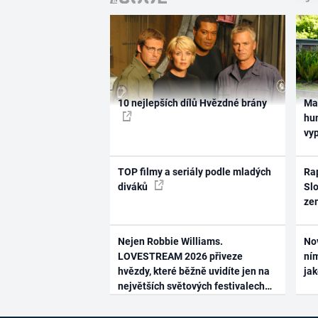
10 nejlepších dílů Hvězdné brány
Ma
hum
vy
TOP filmy a seriály podle mladých
Rap
diváků
Slo
ze
Nejen Robbie Williams.
No
LOVESTREAM 2026 přiveze
ním
hvězdy, které běžně uvidíte jen na
ja
největších světových festivalech