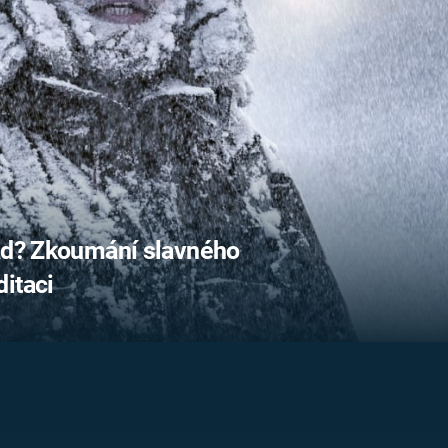
FILMY VERS
REALITA
UFO A
MIMOZEMŠŤANÉ
HORORY VE
REALITA
UTAJENÉ PŘÍBĚHY
ČESKÝCH DĚJIN
OPTICKÉ ILU
KLAMY
ALTERNATIVNÍ
HISTORIE
lad? Zkoumání slavného
itaci