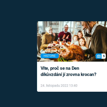
5
HISTORIE
Víte, proč se na Den
díkůvzdání jí zrovna krocan?
24. listopadu 2022 13:40