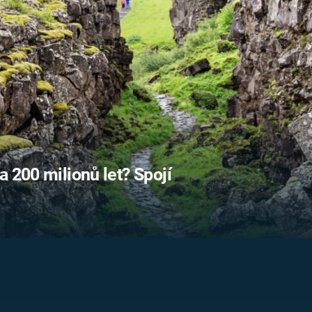
FILMY VERS
REALITA
UFO A
MIMOZEMŠŤANÉ
HORORY VE
REALITA
UTAJENÉ PŘÍBĚHY
ČESKÝCH DĚJIN
OPTICKÉ ILU
KLAMY
ALTERNATIVNÍ
HISTORIE
a 200 milionů let? Spojí