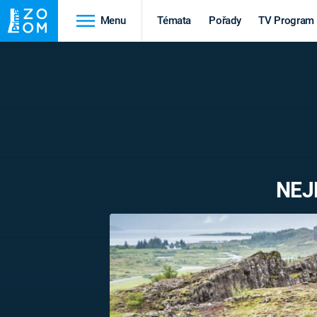
Menu
Témata
Pořady
TV Program
Cestování
Historie
HRADY A ZÁMKY
VIKINGOVÉ
HEDVÁBNÁ STEZKA
EPIDEMIE A
PANDEMIE
PŘÍRODA
NEJ
STAROVĚKÝ EGYPT
Druhá
Výročí
světová válka