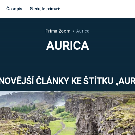
Časopis
Sledujte prima+
Prima Zoom
Aurica
Věda a
Války
AURICA
technika
STUDENÁ V
KORONAVIRUS
VÁLKA VE
VIETNAMU
VESMÍR
NOVĚJŠÍ ČLÁNKY KE ŠTÍTKU „AUR
VÁLEČNÉ FI
MARS
SERIÁLY
Záhady a
Zajímav
konspirace