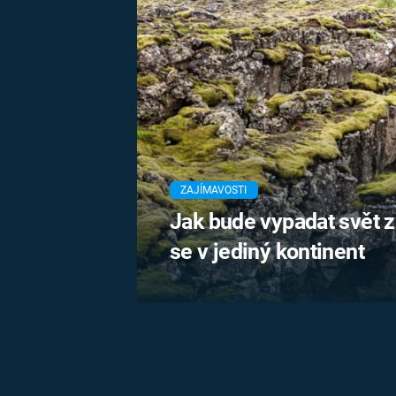
MARIE TEREZIE
ADOLF HITLER
NAPOLEON
BONAPARTE
ATENTÁT NA
REINHARDA
BRITSKÁ
HEYDRICHA
KRÁLOVSKÁ
RODINA
PRVNÍ SVĚTOVÁ
VÁLKA
ZAJÍMAVOSTI
Jak bude vypadat svět z
se v jediný kontinent