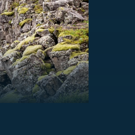
US
RSUS
ZE A