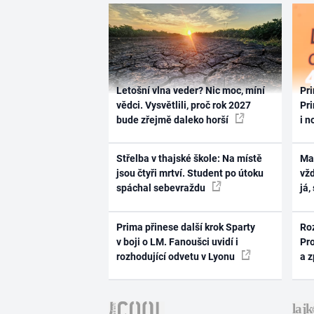
Letošní vlna veder? Nic moc, míní
Pri
vědci. Vysvětlili, proč rok 2027
Pri
bude zřejmě daleko horší
i n
Střelba v thajské škole: Na místě
Ma
jsou čtyři mrtví. Student po útoku
vž
spáchal sebevraždu
já,
Prima přinese další krok Sparty
Ro
v boji o LM. Fanoušci uvidí i
Pr
rozhodující odvetu v Lyonu
a 