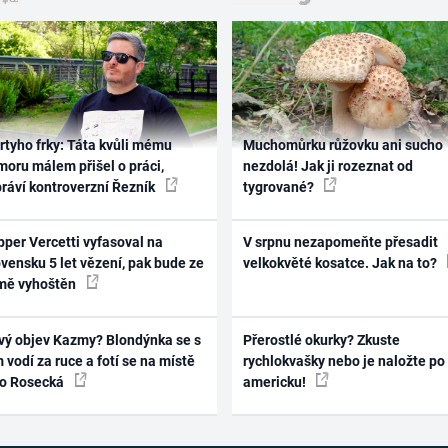
rtyho frky: Táta kvůli mému
Muchomůrku růžovku ani sucho
oru málem přišel o práci,
nezdolá! Jak ji rozeznat od
práví kontroverzní Řezník
tygrované?
per Vercetti vyfasoval na
V srpnu nezapomeňte přesadit
vensku 5 let vězení, pak bude ze
velkokvěté kosatce. Jak na to?
mě vyhoštěn
vý objev Kazmy? Blondýnka se s
Přerostlé okurky? Zkuste
 vodí za ruce a fotí se na místě
rychlokvašky nebo je naložte po
ko Rosecká
americku!