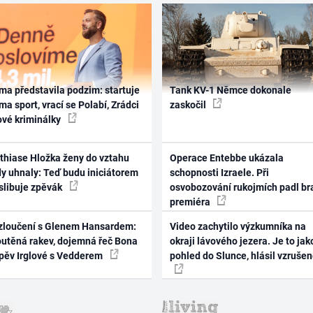
ma představila podzim: startuje
Tank KV-1 Němce dokonale
ma sport, vrací se Polabí, Zrádci
zaskočil
ové kriminálky
thiase Hložka ženy do vztahu
Operace Entebbe ukázala
dy uhnaly: Teď budu iniciátorem
schopnosti Izraele. Při
 slibuje zpěvák
osvobozování rukojmích padl br
premiéra
zloučení s Glenem Hansardem:
Video zachytilo výzkumníka na
outěná rakev, dojemná řeč Bona
okraji lávového jezera. Je to jak
zpěv Irglové s Vedderem
pohled do Slunce, hlásil vzruše