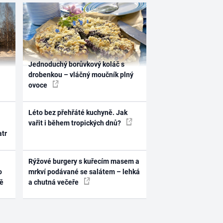
Jednoduchý borůvkový koláč s
drobenkou – vláčný moučník plný
ovoce
Léto bez přehřáté kuchyně. Jak
vařit i během tropických dnů?
atr
Rýžové burgery s kuřecím masem a
o
mrkví podávané se salátem – lehká
ně
a chutná večeře