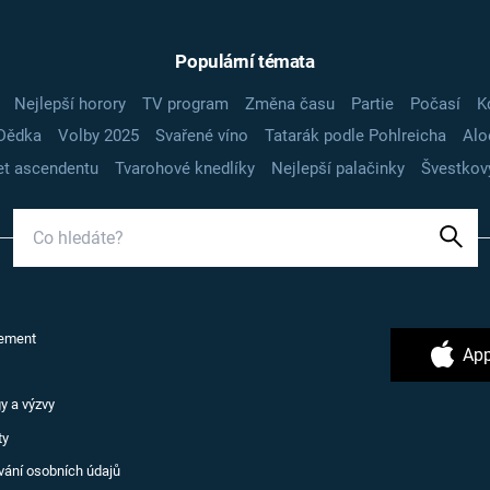
Populární témata
Nejlepší horory
TV program
Změna času
Partie
Počasí
K
Dědka
Volby 2025
Svařené víno
Tatarák podle Pohlreicha
Alo
t ascendentu
Tvarohové knedlíky
Nejlepší palačinky
Švestkov
ement
App
y a výzvy
ty
vání osobních údajů