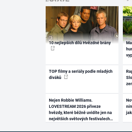
10 nejlepších dílů Hvězdné brány
Ma
hum
vy
TOP filmy a seriály podle mladých
Rap
diváků
Slo
ze
Nejen Robbie Williams.
No
LOVESTREAM 2026 přiveze
ním
hvězdy, které běžně uvidíte jen na
ja
největších světových festivalech