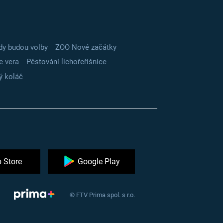
dy budou volby
ZOO Nové začátky
e vera
Pěstování lichořeřišnice
ý koláč
 Store
Google Play
© FTV Prima spol. s r.o.