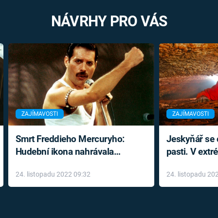
NÁVRHY PRO VÁS
ZAJÍMAVOSTI
ZAJÍMAVOSTI
Smrt Freddieho Mercuryho:
Jeskyňář se c
Hudební ikona nahrávala
pasti. V ext
až do konce života a odmítala
prožil noční
24. listopadu 2022 09:32
24. listopadu 20
léky
klaustrofobi