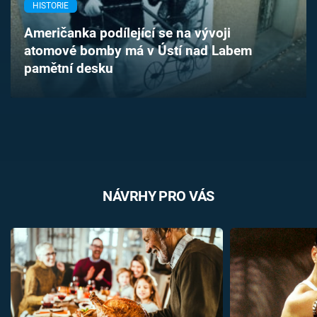
HISTORIE
Časopis
Američanka podílející se na vývoji
Sledujte prima+
atomové bomby má v Ústí nad Labem
pamětní desku
Přihlášení
Sledujte nás
NÁVRHY PRO VÁS