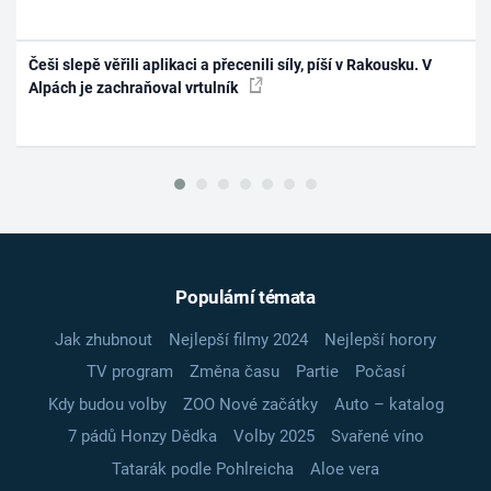
Češi slepě věřili aplikaci a přecenili síly, píší v Rakousku. V
Alpách je zachraňoval vrtulník
Populární témata
Jak zhubnout
Nejlepší filmy 2024
Nejlepší horory
TV program
Změna času
Partie
Počasí
Kdy budou volby
ZOO Nové začátky
Auto – katalog
7 pádů Honzy Dědka
Volby 2025
Svařené víno
Tatarák podle Pohlreicha
Aloe vera