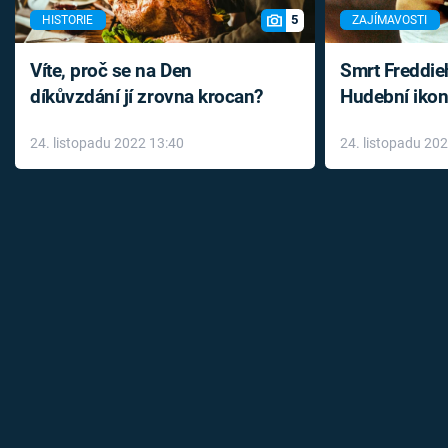
5
HISTORIE
ZAJÍMAVOSTI
Víte, proč se na Den
Smrt Freddie
díkůvzdání jí zrovna krocan?
Hudební ikon
až do konce 
24. listopadu 2022 13:40
24. listopadu 20
léky