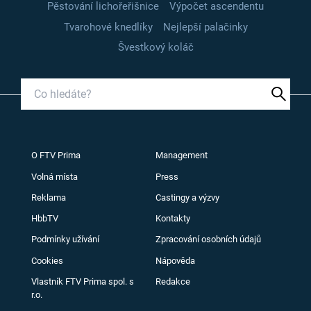
Pěstování lichořeřišnice
Výpočet ascendentu
Tvarohové knedlíky
Nejlepší palačinky
Švestkový koláč
O FTV Prima
Management
Volná místa
Press
Reklama
Castingy a výzvy
HbbTV
Kontakty
Podmínky užívání
Zpracování osobních údajů
Cookies
Nápověda
Vlastník FTV Prima spol. s
Redakce
r.o.