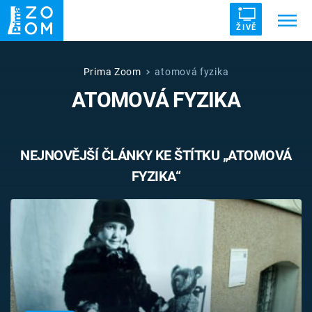
ŽIVĚ
Trendy:
ZRÁDCI
UFO
DRUHÁ SVĚTOVÁ VÁLKA
Prima Zoom
atomová fyzika
ATOMOVÁ FYZIKA
ZÁHADY
VETŘELCI DÁVNOVĚKU
NEJNOVĚJŠÍ ČLÁNKY KE ŠTÍTKU „ATOMOVÁ
FYZIKA“
Témata
Témata
Pořady
TV Program