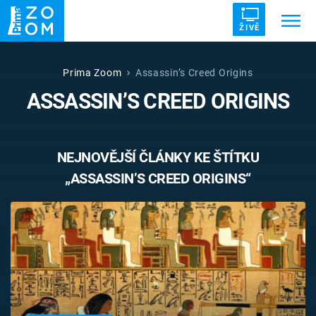
ŽIVĚ
Trendy:
ZRÁDCI
UFO
DRUHÁ SVĚTOVÁ VÁLKA
Prima Zoom
Assassin’s Creed Origins
ASSASSIN’S CREED ORIGINS
ZÁHADY
VETŘELCI DÁVNOVĚKU
NEJNOVĚJŠÍ ČLÁNKY KE ŠTÍTKU
„ASSASSIN’S CREED ORIGINS“
Témata
Témata
Pořady
TV Program