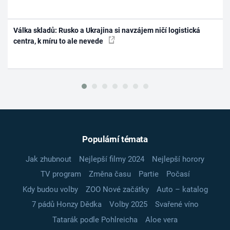
Válka skladů: Rusko a Ukrajina si navzájem ničí logistická
centra, k míru to ale nevede
Populární témata
Jak zhubnout
Nejlepší filmy 2024
Nejlepší horory
TV program
Změna času
Partie
Počasí
Kdy budou volby
ZOO Nové začátky
Auto – katalog
7 pádů Honzy Dědka
Volby 2025
Svařené víno
Tatarák podle Pohlreicha
Aloe vera