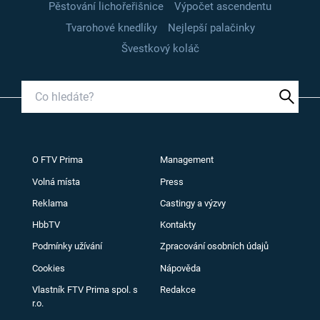
Pěstování lichořeřišnice
Výpočet ascendentu
Tvarohové knedlíky
Nejlepší palačinky
Švestkový koláč
O FTV Prima
Management
Volná místa
Press
Reklama
Castingy a výzvy
HbbTV
Kontakty
Podmínky užívání
Zpracování osobních údajů
Cookies
Nápověda
Vlastník FTV Prima spol. s
Redakce
r.o.