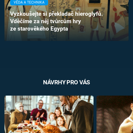
VĚDA A TECHNIKA
Časopis
Vyzkoušejte si překladač hieroglyfů.
Sledujte prima+
Vděčíme za něj tvůrcům hry
ze starověkého Egypta
Přihlášení
Sledujte nás
NÁVRHY PRO VÁS