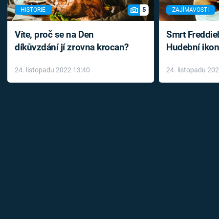
5
HISTORIE
ZAJÍMAVOSTI
Víte, proč se na Den
Smrt Freddie
díkůvzdání jí zrovna krocan?
Hudební ikon
až do konce 
24. listopadu 2022 13:40
24. listopadu 20
léky