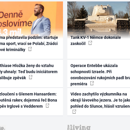
ma představila podzim: startuje
Tank KV-1 Němce dokonale
ma sport, vrací se Polabí, Zrádci
zaskočil
ové kriminálky
thiase Hložka ženy do vztahu
Operace Entebbe ukázala
dy uhnaly: Teď budu iniciátorem
schopnosti Izraele. Při
 slibuje zpěvák
osvobozování rukojmích padl br
premiéra
zloučení s Glenem Hansardem:
Video zachytilo výzkumníka na
outěná rakev, dojemná řeč Bona
okraji lávového jezera. Je to jak
zpěv Irglové s Vedderem
pohled do Slunce, hlásil vzruše