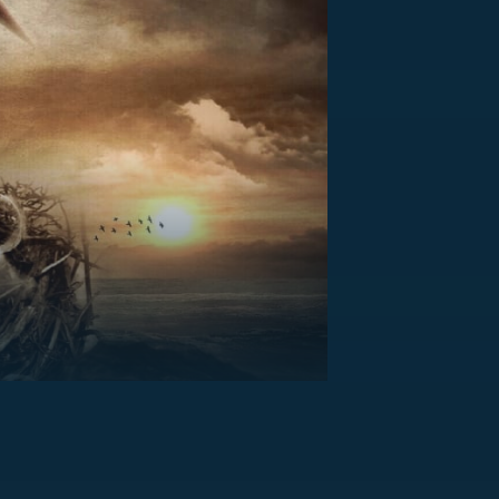
US
RSUS
ZE A