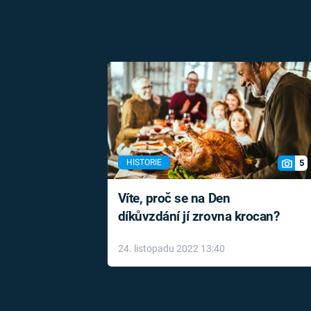
5
HISTORIE
Víte, proč se na Den
díkůvzdání jí zrovna krocan?
24. listopadu 2022 13:40