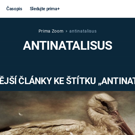
Časopis
Sledujte prima+
Prima Zoom
antinatalisus
Věda a
Války
ANTINATALISUS
technika
STUDENÁ V
KORONAVIRUS
VÁLKA VE
VIETNAMU
VESMÍR
JŠÍ ČLÁNKY KE ŠTÍTKU „ANTINA
VÁLEČNÉ FI
MARS
SERIÁLY
Záhady a
Zajímav
konspirace