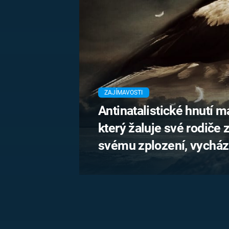
MARIE TEREZIE
ADOLF HITLER
NAPOLEON
BONAPARTE
ATENTÁT NA
REINHARDA
BRITSKÁ
HEYDRICHA
KRÁLOVSKÁ
RODINA
PRVNÍ SVĚTOVÁ
VÁLKA
ZAJÍMAVOSTI
Antinatalistické hnutí 
který žaluje své rodiče 
svému zplození, vychází