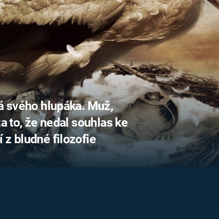
FILMY VERS
REALITA
UFO A
MIMOZEMŠŤANÉ
HORORY VE
REALITA
UTAJENÉ PŘÍBĚHY
ČESKÝCH DĚJIN
OPTICKÉ ILU
KLAMY
ALTERNATIVNÍ
HISTORIE
má svého hlupáka. Muž,
za to, že nedal souhlas ke
 z bludné filozofie