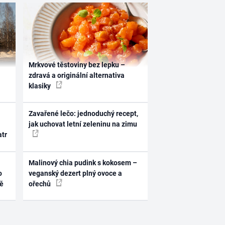
Mrkvové těstoviny bez lepku –
zdravá a originální alternativa
klasiky
Zavařené lečo: jednoduchý recept,
jak uchovat letní zeleninu na zimu
atr
Malinový chia pudink s kokosem –
o
veganský dezert plný ovoce a
ně
ořechů