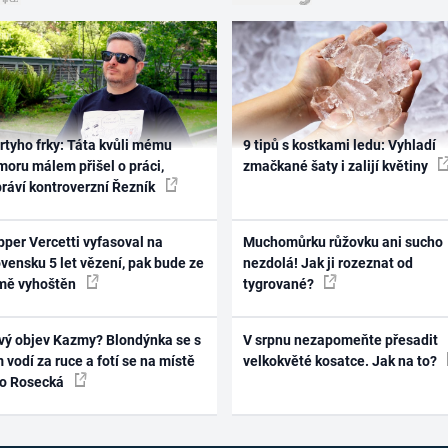
rtyho frky: Táta kvůli mému
9 tipů s kostkami ledu: Vyhladí
oru málem přišel o práci,
zmačkané šaty i zalijí květiny
práví kontroverzní Řezník
per Vercetti vyfasoval na
Muchomůrku růžovku ani sucho
vensku 5 let vězení, pak bude ze
nezdolá! Jak ji rozeznat od
mě vyhoštěn
tygrované?
vý objev Kazmy? Blondýnka se s
V srpnu nezapomeňte přesadit
 vodí za ruce a fotí se na místě
velkokvěté kosatce. Jak na to?
ko Rosecká