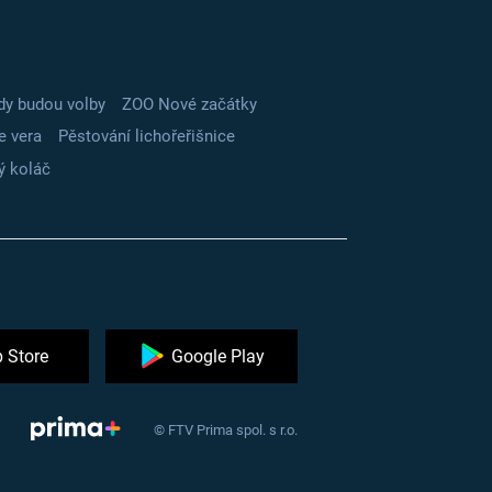
dy budou volby
ZOO Nové začátky
e vera
Pěstování lichořeřišnice
ý koláč
 Store
Google Play
© FTV Prima spol. s r.o.