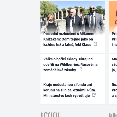
Poslední rozloučení s Milanem
Pri
Knížákem: Odmítejme jako on
Pri
každou lež a faleš, řekl Klaus
i n
Válka o hořící sklady. Ukrajinci
Ma
udeřili na Wildberries, Rusové na
vž
zemědělské zásoby
já,
Kraje nedostanou z fondu ani
Ro
korunu na silnice, oznámil Půta.
Pr
Ministerstvo krok vysvětluje
a 