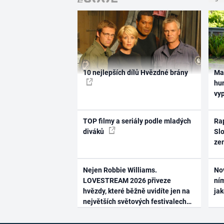
10 nejlepších dílů Hvězdné brány
Ma
hum
vy
TOP filmy a seriály podle mladých
Rap
diváků
Slo
ze
Nejen Robbie Williams.
No
LOVESTREAM 2026 přiveze
ním
hvězdy, které běžně uvidíte jen na
ja
největších světových festivalech