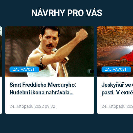
NÁVRHY PRO VÁS
ZAJÍMAVOSTI
ZAJÍMAVOSTI
Smrt Freddieho Mercuryho:
Jeskyňář se c
Hudební ikona nahrávala
pasti. V ext
až do konce života a odmítala
prožil noční
24. listopadu 2022 09:32
24. listopadu 20
léky
klaustrofobi