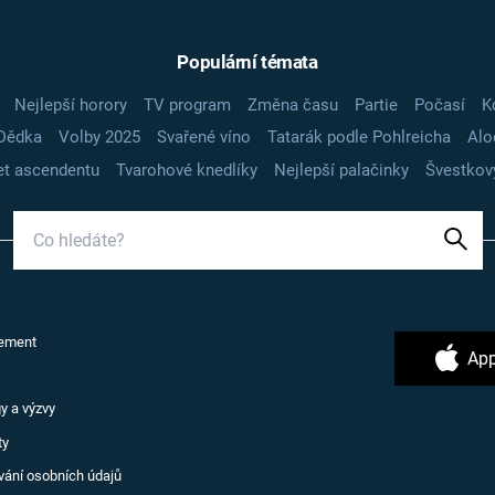
Populární témata
Nejlepší horory
TV program
Změna času
Partie
Počasí
K
Dědka
Volby 2025
Svařené víno
Tatarák podle Pohlreicha
Alo
t ascendentu
Tvarohové knedlíky
Nejlepší palačinky
Švestkov
ement
App
y a výzvy
ty
vání osobních údajů