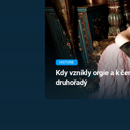
MARIE TEREZIE
ADOLF HITLER
NAPOLEON
BONAPARTE
ATENTÁT NA
REINHARDA
BRITSKÁ
HEYDRICHA
KRÁLOVSKÁ
RODINA
PRVNÍ SVĚTOVÁ
VÁLKA
HISTORIE
Kdy vznikly orgie a k če
druhořadý