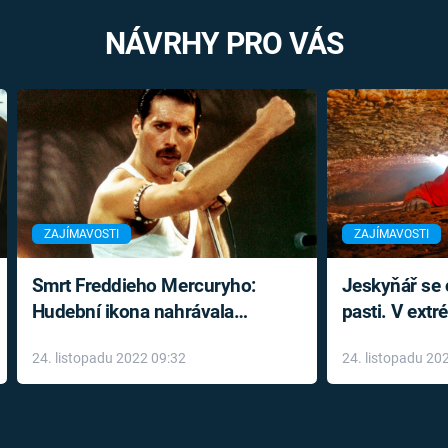
NÁVRHY PRO VÁS
ZAJÍMAVOSTI
ZAJÍMAVOSTI
Smrt Freddieho Mercuryho:
Jeskyňář se c
Hudební ikona nahrávala
pasti. V ext
až do konce života a odmítala
prožil noční
24. listopadu 2022 09:32
24. listopadu 20
léky
klaustrofobi