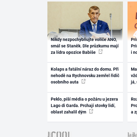
Nikdy nezpochybňujte voliče ANO,
Pri
smál se Staněk. Dle průzkumu mají
Pri
za lídra opozice Babiše
i n
Kolaps a fatální náraz do domu. Při
Ma
nehodě na Rychnovsku zemřel řidič
vž
osobního auta
já,
Peklo, píší média o požáru u jezera
Ro
Lago di Garda. Prchají stovky lidí,
Pr
oblast zahalil dým
a 