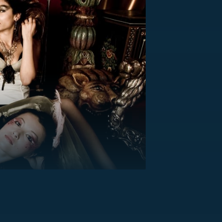
US
RSUS
ZE A