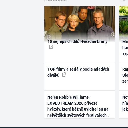
10 nejlepších dílů Hvězdné brány
Ma
hum
vy
TOP filmy a seriály podle mladých
Rap
diváků
Slo
ze
Nejen Robbie Williams.
No
LOVESTREAM 2026 přiveze
ním
hvězdy, které běžně uvidíte jen na
ja
největších světových festivalech