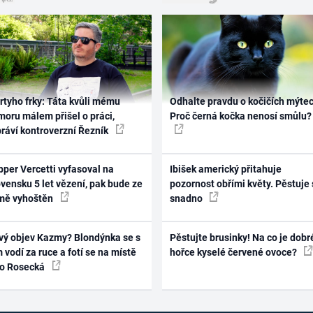
rtyho frky: Táta kvůli mému
Odhalte pravdu o kočičích mýtec
oru málem přišel o práci,
Proč černá kočka nenosí smůlu?
práví kontroverzní Řezník
per Vercetti vyfasoval na
Ibišek americký přitahuje
vensku 5 let vězení, pak bude ze
pozornost obřími květy. Pěstuje 
mě vyhoštěn
snadno
vý objev Kazmy? Blondýnka se s
Pěstujte brusinky! Na co je dobr
 vodí za ruce a fotí se na místě
hořce kyselé červené ovoce?
ko Rosecká