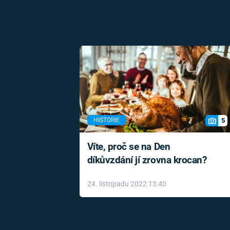
5
HISTORIE
Víte, proč se na Den
díkůvzdání jí zrovna krocan?
24. listopadu 2022 13:40