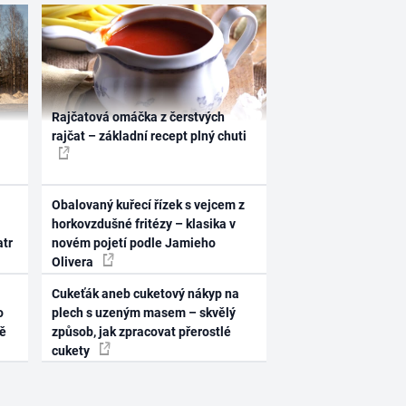
Rajčatová omáčka z čerstvých
rajčat – základní recept plný chuti
Obalovaný kuřecí řízek s vejcem z
horkovzdušné fritézy – klasika v
atr
novém pojetí podle Jamieho
Olivera
Cukeťák aneb cuketový nákyp na
o
plech s uzeným masem – skvělý
ně
způsob, jak zpracovat přerostlé
cukety