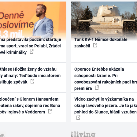
ma představila podzim: startuje
Tank KV-1 Němce dokonale
ma sport, vrací se Polabí, Zrádci
zaskočil
ové kriminálky
thiase Hložka ženy do vztahu
Operace Entebbe ukázala
dy uhnaly: Teď budu iniciátorem
schopnosti Izraele. Při
 slibuje zpěvák
osvobozování rukojmích padl br
premiéra
zloučení s Glenem Hansardem:
Video zachytilo výzkumníka na
outěná rakev, dojemná řeč Bona
okraji lávového jezera. Je to jak
zpěv Irglové s Vedderem
pohled do Slunce, hlásil vzruše