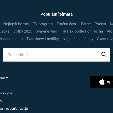
Populární témata
Nejlepší horory
TV program
Změna času
Partie
Počasí
K
Dědka
Volby 2025
Svařené víno
Tatarák podle Pohlreicha
Alo
t ascendentu
Tvarohové knedlíky
Nejlepší palačinky
Švestkov
ement
App
y a výzvy
ty
vání osobních údajů