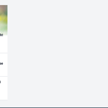
h!
se
é