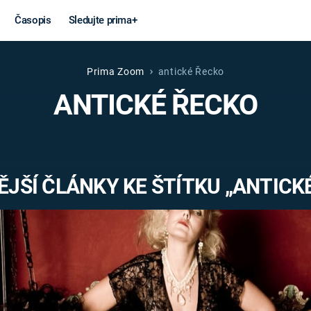
Časopis
Sledujte prima+
Prima Zoom
antické Řecko
Věda a
Války
ANTICKÉ ŘECKO
technika
STUDENÁ V
KORONAVIRUS
VÁLKA VE
VIETNAMU
VESMÍR
JŠÍ ČLÁNKY KE ŠTÍTKU „ANTICK
VÁLEČNÉ FI
MARS
SERIÁLY
Záhady a
Zajímav
konspirace