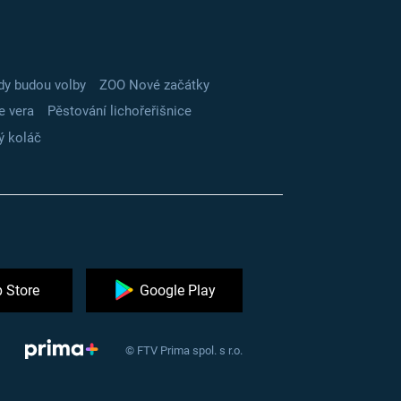
dy budou volby
ZOO Nové začátky
e vera
Pěstování lichořeřišnice
ý koláč
 Store
Google Play
© FTV Prima spol. s r.o.