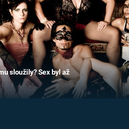
FILMY VERS
REALITA
UFO A
MIMOZEMŠŤANÉ
HORORY VE
REALITA
UTAJENÉ PŘÍBĚHY
ČESKÝCH DĚJIN
OPTICKÉ ILU
KLAMY
ALTERNATIVNÍ
HISTORIE
mu sloužily? Sex byl až