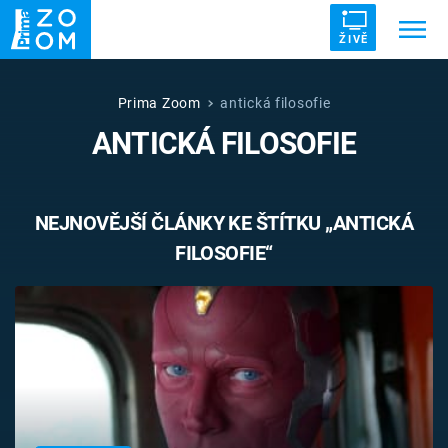
ŽIVĚ
Trendy:
ZRÁDCI
UFO
DRUHÁ SVĚTOVÁ VÁLKA
Prima Zoom
antická filosofie
ANTICKÁ FILOSOFIE
ZÁHADY
VETŘELCI DÁVNOVĚKU
NEJNOVĚJŠÍ ČLÁNKY KE ŠTÍTKU „ANTICKÁ
FILOSOFIE“
Témata
Témata
Pořady
TV Program