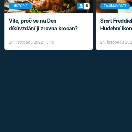
5
HISTORIE
ZAJÍMAVOSTI
Víte, proč se na Den
Smrt Freddie
díkůvzdání jí zrovna krocan?
Hudební ikon
až do konce 
24. listopadu 2022 13:40
24. listopadu 20
léky