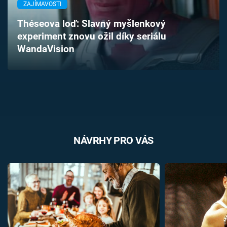
ZAJÍMAVOSTI
Časopis
Théseova loď: Slavný myšlenkový
Sledujte prima+
experiment znovu ožil díky seriálu
WandaVision
Přihlášení
Sledujte nás
NÁVRHY PRO VÁS