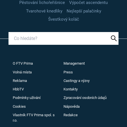
Pěstování lichořeřišnice
Výpočet ascendentu
Tvarohové knedlíky
Nejlepší palačinky
Švestkový koláč
O FTV Prima
Management
Volná místa
Press
Reklama
Castingy a výzvy
HbbTV
Kontakty
Podmínky užívání
Zpracování osobních údajů
Cookies
Nápověda
Vlastník FTV Prima spol. s
Redakce
r.o.