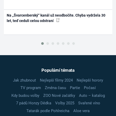
Na „Švarcenberský“ kanál už neodbočíte. Chyba vydržela 30
let, teď ceduli celou odstraní
Populární témata
Jak zhubnout
Nejlepší filmy 2024
Nejlepší horory
TV program
Změna času
Partie
Počasí
Kdy budou volby
ZOO Nové začátky
Auto – katalog
7 pádů Honzy Dědka
Volby 2025
Svařené víno
Tatarák podle Pohlreicha
Aloe vera