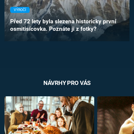
Časopis
VÝROČÍ
Sledujte prima+
Před 72 lety byla slezena historicky první
osmitisícovka. Poznáte ji z fotky?
Přihlášení
Sledujte nás
NÁVRHY PRO VÁS