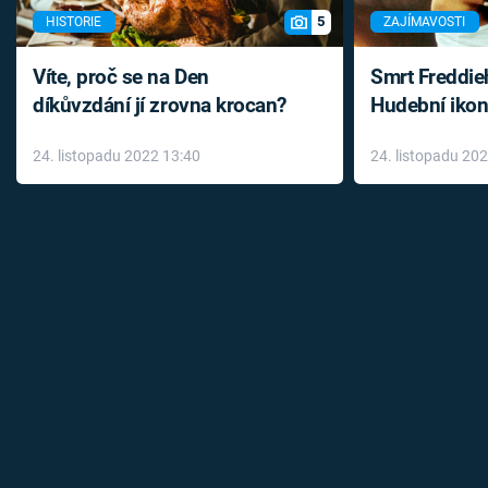
5
HISTORIE
ZAJÍMAVOSTI
Víte, proč se na Den
Smrt Freddie
díkůvzdání jí zrovna krocan?
Hudební ikon
až do konce 
24. listopadu 2022 13:40
24. listopadu 20
léky