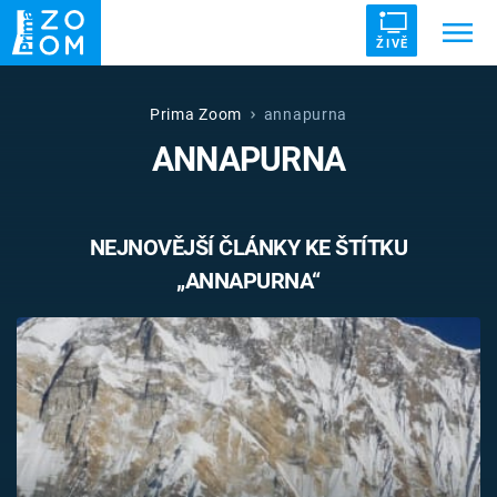
ŽIVĚ
Trendy:
ZRÁDCI
UFO
DRUHÁ SVĚTOVÁ VÁLKA
Prima Zoom
annapurna
ANNAPURNA
ZÁHADY
VETŘELCI DÁVNOVĚKU
NEJNOVĚJŠÍ ČLÁNKY KE ŠTÍTKU
„ANNAPURNA“
Témata
Témata
Pořady
TV Program