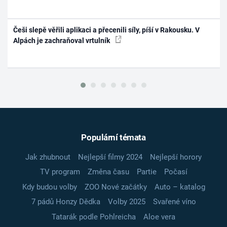
Češi slepě věřili aplikaci a přecenili síly, píší v Rakousku. V
Alpách je zachraňoval vrtulník
Populární témata
Jak zhubnout
Nejlepší filmy 2024
Nejlepší horory
TV program
Změna času
Partie
Počasí
Kdy budou volby
ZOO Nové začátky
Auto – katalog
7 pádů Honzy Dědka
Volby 2025
Svařené víno
Tatarák podle Pohlreicha
Aloe vera