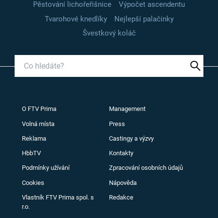
Pěstování lichořeřišnice
Výpočet ascendentu
Tvarohové knedlíky
Nejlepší palačinky
Švestkový koláč
O FTV Prima
Management
Volná místa
Press
Reklama
Castingy a výzvy
HbbTV
Kontakty
Podmínky užívání
Zpracování osobních údajů
Cookies
Nápověda
Vlastník FTV Prima spol. s
Redakce
r.o.