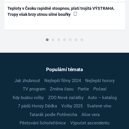
Teploty v Česku rapidně stoupnou, platí trojitá VÝSTRAHA.
Tropy však brzy utnou silné bouřky
Populární témata
Jak zhubnout
Nejlepší filmy 2024
Nejlepší horory
TV program
Změna času
Partie
Počasí
Kdy budou volby
ZOO Nové začátky
Auto – katalog
7 pádů Honzy Dědka
Volby 2025
Svařené víno
Tatarák podle Pohlreicha
Aloe vera
Pěstování lichořeřišnice
Výpočet ascendentu