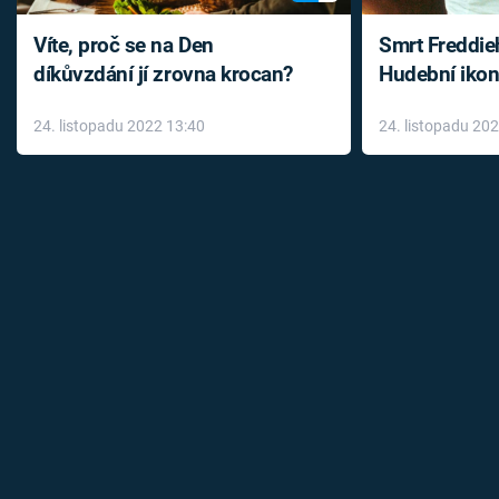
Víte, proč se na Den
Smrt Freddie
díkůvzdání jí zrovna krocan?
Hudební ikon
až do konce 
24. listopadu 2022 13:40
24. listopadu 20
léky