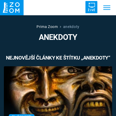
ŽIVĚ
Trendy:
ZRÁDCI
UFO
DRUHÁ SVĚTOVÁ VÁLKA
Prima Zoom
anekdoty
ANEKDOTY
ZÁHADY
VETŘELCI DÁVNOVĚKU
NEJNOVĚJŠÍ ČLÁNKY KE ŠTÍTKU „ANEKDOTY“
Témata
Témata
Pořady
TV Program