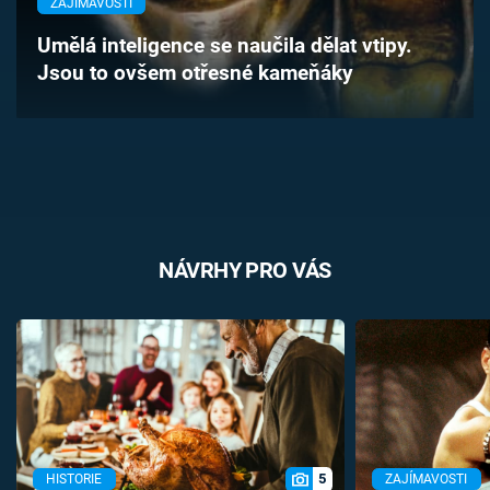
ZAJÍMAVOSTI
Časopis
Umělá inteligence se naučila dělat vtipy.
Jsou to ovšem otřesné kameňáky
Sledujte prima+
Přihlášení
Sledujte nás
NÁVRHY PRO VÁS
5
HISTORIE
ZAJÍMAVOSTI