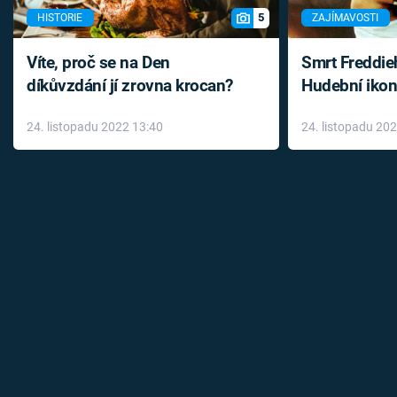
5
HISTORIE
ZAJÍMAVOSTI
Víte, proč se na Den
Smrt Freddie
díkůvzdání jí zrovna krocan?
Hudební ikon
až do konce 
24. listopadu 2022 13:40
24. listopadu 20
léky