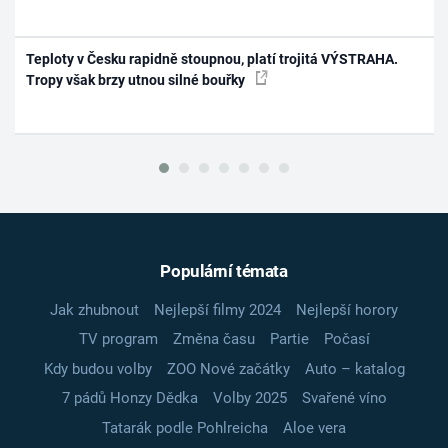
Teploty v Česku rapidně stoupnou, platí trojitá VÝSTRAHA.
Tropy však brzy utnou silné bouřky
Populární témata
Jak zhubnout
Nejlepší filmy 2024
Nejlepší horory
TV program
Změna času
Partie
Počasí
Kdy budou volby
ZOO Nové začátky
Auto – katalog
7 pádů Honzy Dědka
Volby 2025
Svařené víno
Tatarák podle Pohlreicha
Aloe vera