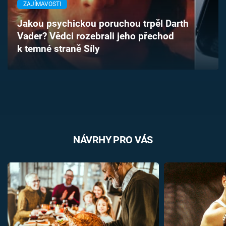
ZAJÍMAVOSTI
Časopis
Jakou psychickou poruchou trpěl Darth
Sledujte prima+
Vader? Vědci rozebrali jeho přechod
k temné straně Síly
Přihlášení
Sledujte nás
NÁVRHY PRO VÁS