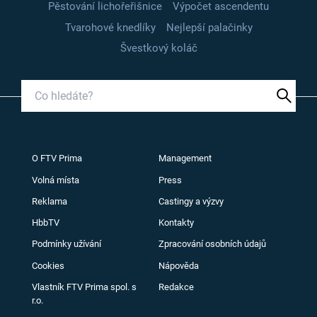
Pěstování lichořeřišnice
Výpočet ascendentu
Tvarohové knedlíky
Nejlepší palačinky
Švestkový koláč
O FTV Prima
Management
Volná místa
Press
Reklama
Castingy a výzvy
HbbTV
Kontakty
Podmínky užívání
Zpracování osobních údajů
Cookies
Nápověda
Vlastník FTV Prima spol. s
Redakce
r.o.