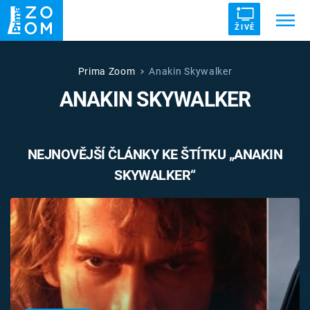
ŽIVĚ
Trendy:
ZRÁDCI
UFO
DRUHÁ SVĚTOVÁ VÁLKA
Prima Zoom
Anakin Skywalker
ANAKIN SKYWALKER
ZÁHADY
VETŘELCI DÁVNOVĚKU
NEJNOVĚJŠÍ ČLÁNKY KE ŠTÍTKU „ANAKIN
SKYWALKER“
Témata
Témata
Pořady
TV Program