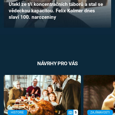
Utekl ze tří koncentračních táborů a stal se
Časopis
vědeckou kapacitou. Felix Kolmer dnes
slaví 100. narozeniny
Sledujte prima+
Přihlášení
Sledujte nás
NÁVRHY PRO VÁS
5
HISTORIE
ZAJÍMAVOSTI