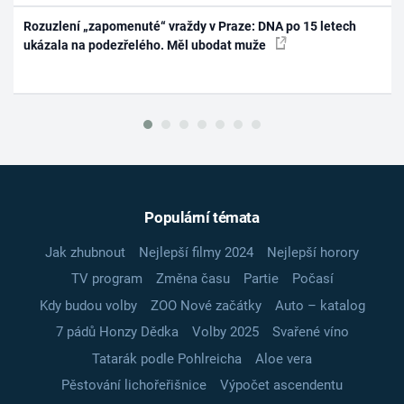
Rozuzlení „zapomenuté“ vraždy v Praze: DNA po 15 letech
ukázala na podezřelého. Měl ubodat muže
Populární témata
Jak zhubnout
Nejlepší filmy 2024
Nejlepší horory
TV program
Změna času
Partie
Počasí
Kdy budou volby
ZOO Nové začátky
Auto – katalog
7 pádů Honzy Dědka
Volby 2025
Svařené víno
Tatarák podle Pohlreicha
Aloe vera
Pěstování lichořeřišnice
Výpočet ascendentu