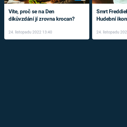
Víte, proč se na Den
Smrt Freddie
díkůvzdání jí zrovna krocan?
Hudební ikon
až do konce 
24. listopadu 2022 13:40
24. listopadu 20
léky