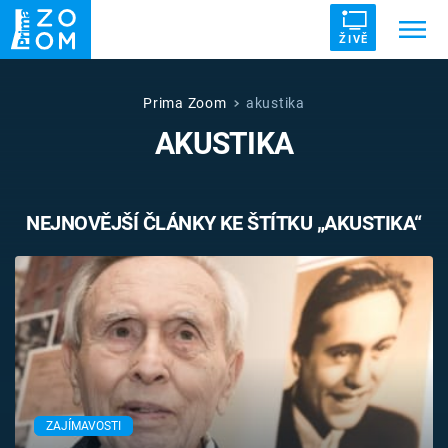
ŽIVĚ
Trendy:
ZRÁDCI
UFO
DRUHÁ SVĚTOVÁ VÁLKA
Prima Zoom
akustika
AKUSTIKA
ZÁHADY
VETŘELCI DÁVNOVĚKU
NEJNOVĚJŠÍ ČLÁNKY KE ŠTÍTKU „AKUSTIKA“
Témata
Témata
Pořady
TV Program
ZAJÍMAVOSTI