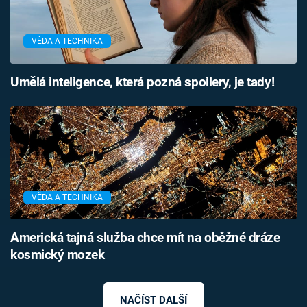
VĚDA A TECHNIKA
Umělá inteligence, která pozná spoilery, je tady!
VĚDA A TECHNIKA
Americká tajná služba chce mít na oběžné dráze
kosmický mozek
NAČÍST DALŠÍ