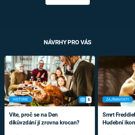
NÁVRHY PRO VÁS
5
HISTORIE
ZAJÍMAVOSTI
Víte, proč se na Den
Smrt Freddie
díkůvzdání jí zrovna krocan?
Hudební ikon
až do konce 