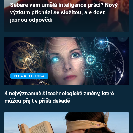
Sebere vám umělá inteligence práci? Nový
Časopis
výzkum přichází se složitou, ale dost
jasnou odpovědí
Sledujte prima+
Přihlášení
Sledujte nás
VĚDA A TECHNIKA
4 nejvýznamnější technologické změny, které
můžou přijít v příští dekádě