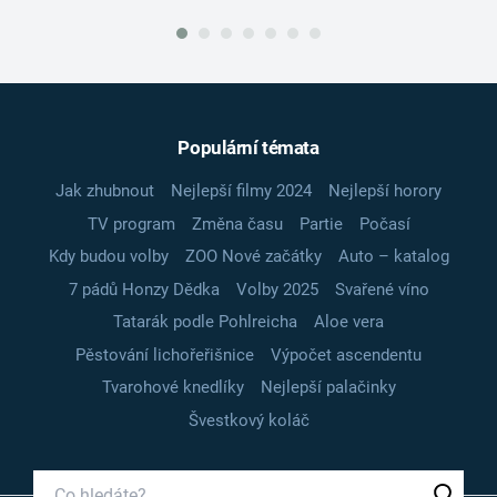
Populární témata
Jak zhubnout
Nejlepší filmy 2024
Nejlepší horory
TV program
Změna času
Partie
Počasí
Kdy budou volby
ZOO Nové začátky
Auto – katalog
7 pádů Honzy Dědka
Volby 2025
Svařené víno
Tatarák podle Pohlreicha
Aloe vera
Pěstování lichořeřišnice
Výpočet ascendentu
Tvarohové knedlíky
Nejlepší palačinky
Švestkový koláč