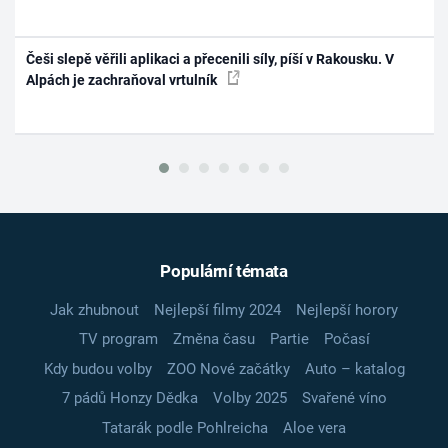
Češi slepě věřili aplikaci a přecenili síly, píší v Rakousku. V
Alpách je zachraňoval vrtulník
Populární témata
Jak zhubnout
Nejlepší filmy 2024
Nejlepší horory
TV program
Změna času
Partie
Počasí
Kdy budou volby
ZOO Nové začátky
Auto – katalog
7 pádů Honzy Dědka
Volby 2025
Svařené víno
Tatarák podle Pohlreicha
Aloe vera