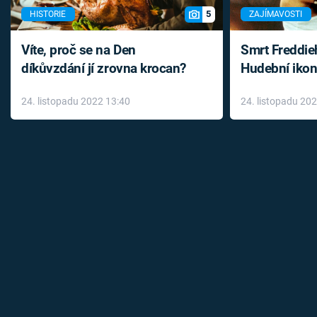
5
HISTORIE
ZAJÍMAVOSTI
Víte, proč se na Den
Smrt Freddie
díkůvzdání jí zrovna krocan?
Hudební ikon
až do konce 
24. listopadu 2022 13:40
24. listopadu 20
léky