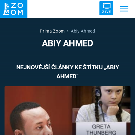
ŽIVĚ
Trendy:
ZRÁDCI
UFO
DRUHÁ SVĚTOVÁ VÁLKA
Prima Zoom
Abiy Ahmed
ABIY AHMED
ZÁHADY
VETŘELCI DÁVNOVĚKU
NEJNOVĚJŠÍ ČLÁNKY KE ŠTÍTKU „ABIY
AHMED“
Témata
Témata
Pořady
TV Program