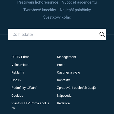
Pěstování lichořeřišnice
Výpočet ascendentu
Tvarohové knedlíky
Nejlepší palačinky
Švestkový koláč
O FTV Prima
Management
Volná místa
Press
Reklama
Castingy a výzvy
HbbTV
Kontakty
Podmínky užívání
Zpracování osobních údajů
Cookies
Nápověda
Vlastník FTV Prima spol. s
Redakce
r.o.