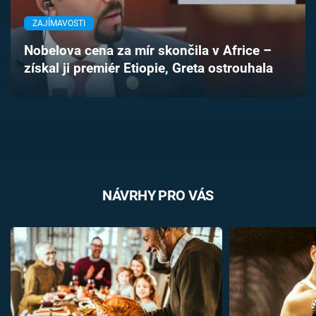
Časopis
ZAJÍMAVOSTI
Sledujte prima+
Nobelova cena za mír skončila v Africe –
získal ji premiér Etiopie, Greta ostrouhala
Přihlášení
Sledujte nás
NÁVRHY PRO VÁS