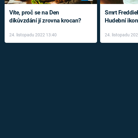
Víte, proč se na Den
Smrt Freddie
díkůvzdání jí zrovna krocan?
Hudební ikon
až do konce 
24. listopadu 2022 13:40
24. listopadu 20
léky