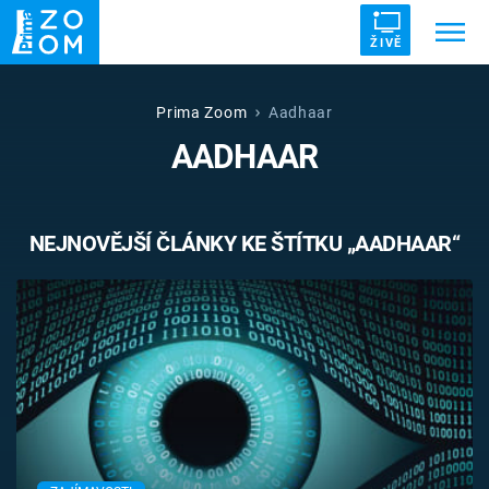
ŽIVĚ
Trendy:
ZRÁDCI
UFO
DRUHÁ SVĚTOVÁ VÁLKA
Prima Zoom
Aadhaar
AADHAAR
ZÁHADY
VETŘELCI DÁVNOVĚKU
NEJNOVĚJŠÍ ČLÁNKY KE ŠTÍTKU „AADHAAR“
Témata
Témata
Pořady
TV Program