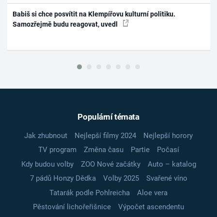
Babiš si chce posvítit na Klempířovu kulturní politiku.
Samozřejmě budu reagovat, uvedl
Populární témata
Jak zhubnout
Nejlepší filmy 2024
Nejlepší horory
TV program
Změna času
Partie
Počasí
Kdy budou volby
ZOO Nové začátky
Auto – katalog
7 pádů Honzy Dědka
Volby 2025
Svařené víno
Tatarák podle Pohlreicha
Aloe vera
Pěstování lichořeřišnice
Výpočet ascendentu