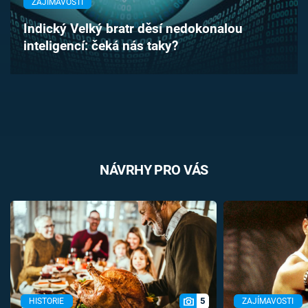
ZAJÍMAVOSTI
Časopis
Indický Velký bratr děsí nedokonalou
inteligencí: čeká nás taky?
Sledujte prima+
Přihlášení
Sledujte nás
NÁVRHY PRO VÁS
5
HISTORIE
ZAJÍMAVOSTI