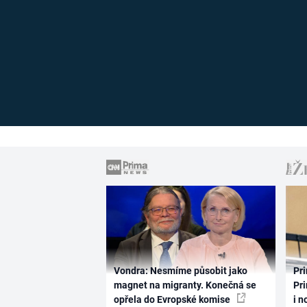
Vondra: Nesmíme působit jako
Pri
magnet na migranty. Konečná se
Pri
opřela do Evropské komise
i n