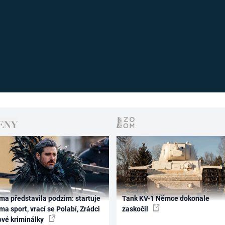
ma představila podzim: startuje
Tank KV-1 Němce dokonale
ma sport, vrací se Polabí, Zrádci
zaskočil
ové kriminálky