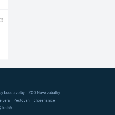
dy budou volby
ZOO Nové začátky
e vera
Pěstování lichořeřišnice
ý koláč