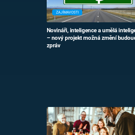
ZAJÍMAVOSTI
Novináři, inteligence a umělá inteli
– nový projekt možná změní budou
zpráv