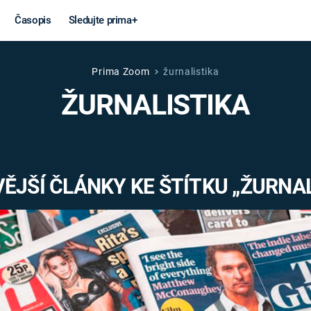
Časopis
Sledujte prima+
Prima Zoom
žurnalistika
Věda a
Války
ŽURNALISTIKA
technika
STUDENÁ V
KORONAVIRUS
VÁLKA VE
VIETNAMU
VESMÍR
ĚJŠÍ ČLÁNKY KE ŠTÍTKU „ŽURNAL
VÁLEČNÉ FI
MARS
SERIÁLY
Záhady a
Zajímav
konspirace