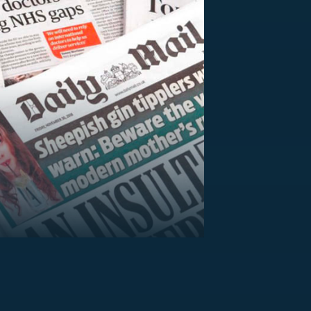
US
RSUS
ZE A