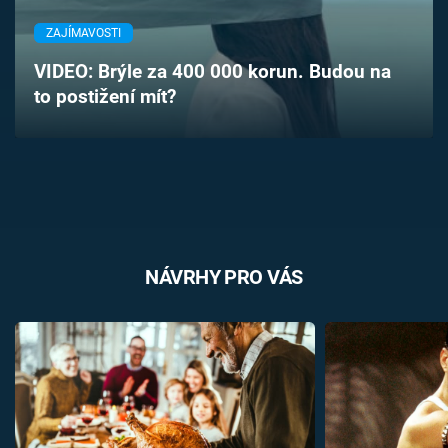
Časopis
ZAJÍMAVOSTI
Sledujte prima+
VIDEO: Brýle za 400 000 korun. Budou na
to postižení mít?
Přihlášení
Sledujte nás
NÁVRHY PRO VÁS