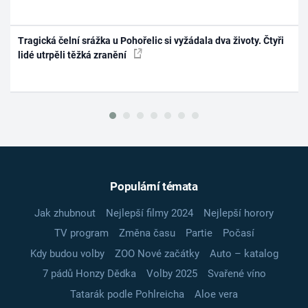
Tragická čelní srážka u Pohořelic si vyžádala dva životy. Čtyři
lidé utrpěli těžká zranění
Populární témata
Jak zhubnout
Nejlepší filmy 2024
Nejlepší horory
TV program
Změna času
Partie
Počasí
Kdy budou volby
ZOO Nové začátky
Auto – katalog
7 pádů Honzy Dědka
Volby 2025
Svařené víno
Tatarák podle Pohlreicha
Aloe vera