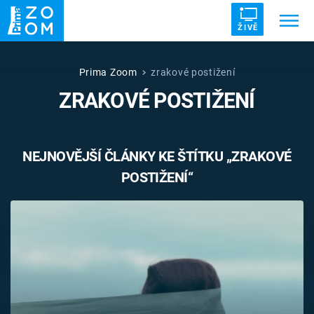
ŽIVĚ
Trendy:
ZRÁDCI
UFO
DRUHÁ SVĚTOVÁ VÁLKA
Prima Zoom
zrakové postižení
ZRAKOVÉ POSTIŽENÍ
ZÁHADY
VETŘELCI DÁVNOVĚKU
NEJNOVĚJŠÍ ČLÁNKY KE ŠTÍTKU „ZRAKOVÉ
POSTIŽENÍ“
Témata
Témata
Pořady
TV Program