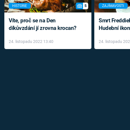
5
HISTORIE
ZAJÍMAVOSTI
Víte, proč se na Den
Smrt Freddie
díkůvzdání jí zrovna krocan?
Hudební ikon
až do konce 
24. listopadu 2022 13:40
24. listopadu 20
léky