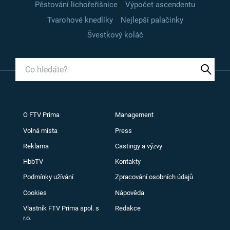
Pěstování lichořeřišnice
Výpočet ascendentu
Tvarohové knedlíky
Nejlepší palačinky
Švestkový koláč
O FTV Prima
Management
Volná místa
Press
Reklama
Castingy a výzvy
HbbTV
Kontakty
Podmínky užívání
Zpracování osobních údajů
Cookies
Nápověda
Vlastník FTV Prima spol. s
Redakce
r.o.