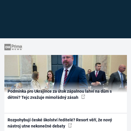
Podmínka pro Ukrajince za útok zápalnou lahví na dům s
dětmi? Tejc zvažuje mimořádný zásah
Rozpohybují české školství ředitelé? Resort věří, že nový
nástroj utne nekonečné debaty