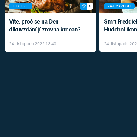
5
HISTORIE
ZAJÍMAVOSTI
Víte, proč se na Den
Smrt Freddie
díkůvzdání jí zrovna krocan?
Hudební ikon
až do konce 
24. listopadu 2022 13:40
24. listopadu 20
léky