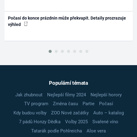
Počasí do konce prázdnin může překvapit. Detaily prozrazuje
výhled
Populární témata
Jak zhubnout
Nejlepší filmy 2024
Nejlepší horory
TV program
Změna času
Partie
Počasí
Kdy budou volby
ZOO Nové začátky
Auto – katalog
7 pádů Honzy Dědka
Volby 2025
Svařené víno
Tatarák podle Pohlreicha
Aloe vera