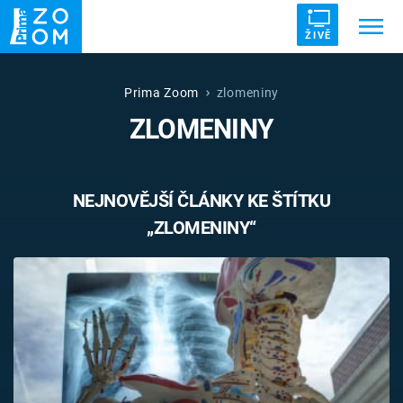
ŽIVĚ
Trendy:
ZRÁDCI
UFO
DRUHÁ SVĚTOVÁ VÁLKA
Prima Zoom
zlomeniny
ZLOMENINY
ZÁHADY
VETŘELCI DÁVNOVĚKU
NEJNOVĚJŠÍ ČLÁNKY KE ŠTÍTKU
„ZLOMENINY“
Témata
Témata
Pořady
TV Program