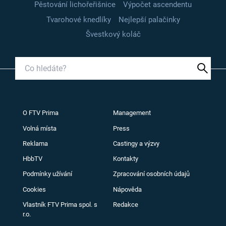
Pěstování lichořeřišnice
Výpočet ascendentu
Tvarohové knedlíky
Nejlepší palačinky
Švestkový koláč
O FTV Prima
Management
Volná místa
Press
Reklama
Castingy a výzvy
HbbTV
Kontakty
Podmínky užívání
Zpracování osobních údajů
Cookies
Nápověda
Vlastník FTV Prima spol. s
Redakce
r.o.