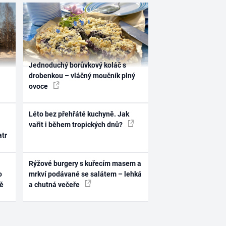
Jednoduchý borůvkový koláč s
drobenkou – vláčný moučník plný
ovoce
Léto bez přehřáté kuchyně. Jak
vařit i během tropických dnů?
atr
Rýžové burgery s kuřecím masem a
o
mrkví podávané se salátem – lehká
ně
a chutná večeře