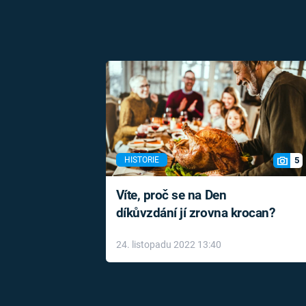
5
HISTORIE
Víte, proč se na Den
díkůvzdání jí zrovna krocan?
24. listopadu 2022 13:40