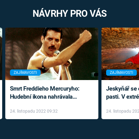
NÁVRHY PRO VÁS
ZAJÍMAVOSTI
ZAJÍMAVOSTI
Smrt Freddieho Mercuryho:
Jeskyňář se c
Hudební ikona nahrávala
pasti. V ext
až do konce života a odmítala
prožil noční
24. listopadu 2022 09:32
24. listopadu 20
léky
klaustrofobi