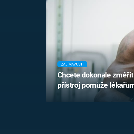
MARIE TEREZIE
ADOLF HITLER
NAPOLEON
BONAPARTE
ATENTÁT NA
REINHARDA
BRITSKÁ
HEYDRICHA
KRÁLOVSKÁ
RODINA
PRVNÍ SVĚTOVÁ
VÁLKA
ZAJÍMAVOSTI
Chcete dokonale změřit
přístroj pomůže lékařům