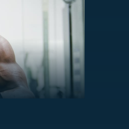
US
RSUS
ZE A