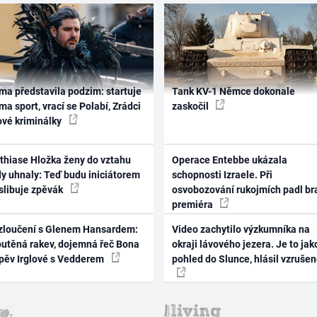
ma představila podzim: startuje
Tank KV-1 Němce dokonale
ma sport, vrací se Polabí, Zrádci
zaskočil
ové kriminálky
thiase Hložka ženy do vztahu
Operace Entebbe ukázala
dy uhnaly: Teď budu iniciátorem
schopnosti Izraele. Při
 slibuje zpěvák
osvobozování rukojmích padl br
premiéra
zloučení s Glenem Hansardem:
Video zachytilo výzkumníka na
outěná rakev, dojemná řeč Bona
okraji lávového jezera. Je to jak
zpěv Irglové s Vedderem
pohled do Slunce, hlásil vzruše