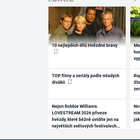
10 nejlepších dílů Hvězdné brány
Ma
hum
vy
TOP filmy a seriály podle mladých
Rap
diváků
Slo
ze
Nejen Robbie Williams.
No
LOVESTREAM 2026 přiveze
ním
hvězdy, které běžně uvidíte jen na
ja
největších světových festivalech