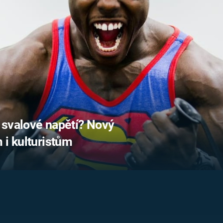
FILMY VERS
REALITA
UFO A
MIMOZEMŠŤANÉ
HORORY VE
REALITA
UTAJENÉ PŘÍBĚHY
ČESKÝCH DĚJIN
OPTICKÉ ILU
KLAMY
ALTERNATIVNÍ
HISTORIE
 svalové napětí? Nový
 i kulturistům