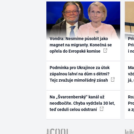
Vondra: Nesmíme působit jako
Pri
magnet na migranty. Konečná se
Pri
opřela do Evropské komise
i n
Podmínka pro Ukrajince za útok
Ma
zápalnou lahví na dům s dětmi?
vž
Tejc zvažuje mimořádný zásah
já,
Na „Švarcenberský“ kanál už
Ro
neodbočíte. Chyba vydržela 30 let,
Pr
teď ceduli celou odstraní
a 