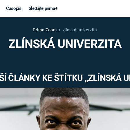
Časopis
Sledujte prima+
Prima Zoom
zlínská univerzita
Věda a
Války
ZLÍNSKÁ UNIVERZITA
technika
STUDENÁ V
KORONAVIRUS
VÁLKA VE
VIETNAMU
VESMÍR
Í ČLÁNKY KE ŠTÍTKU „ZLÍNSKÁ U
VÁLEČNÉ FI
MARS
SERIÁLY
Záhady a
Zajímav
konspirace