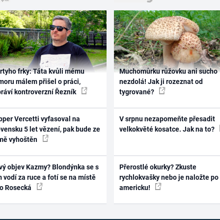
rtyho frky: Táta kvůli mému
Muchomůrku růžovku ani sucho
oru málem přišel o práci,
nezdolá! Jak ji rozeznat od
práví kontroverzní Řezník
tygrované?
per Vercetti vyfasoval na
V srpnu nezapomeňte přesadit
vensku 5 let vězení, pak bude ze
velkokvěté kosatce. Jak na to?
mě vyhoštěn
vý objev Kazmy? Blondýnka se s
Přerostlé okurky? Zkuste
 vodí za ruce a fotí se na místě
rychlokvašky nebo je naložte po
ko Rosecká
americku!