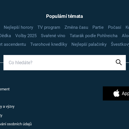
Populární témata
Nejlepší horory
TV program
Změna času
Partie
Počasí
K
Dědka
Volby 2025
Svařené víno
Tatarák podle Pohlreicha
Alo
t ascendentu
Tvarohové knedlíky
Nejlepší palačinky
Švestkov
ement
App
y a výzvy
ty
vání osobních údajů