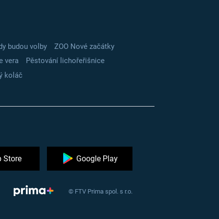
dy budou volby
ZOO Nové začátky
e vera
Pěstování lichořeřišnice
ý koláč
 Store
Google Play
© FTV Prima spol. s r.o.