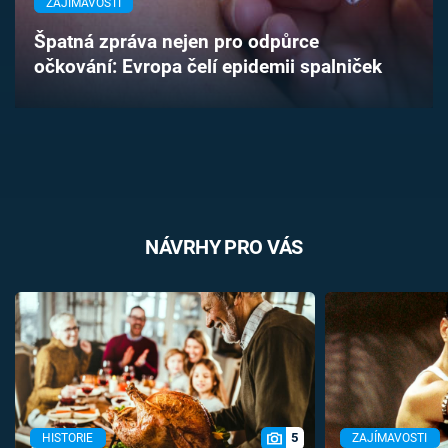
ZAJÍMAVOSTI
Časopis
Špatná zpráva nejen pro odpůrce
očkování: Evropa čelí epidemii spalniček
Sledujte prima+
Přihlášení
Sledujte nás
NÁVRHY PRO VÁS
5
HISTORIE
ZAJÍMAVOSTI