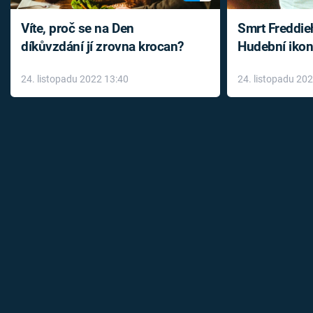
Víte, proč se na Den
Smrt Freddie
díkůvzdání jí zrovna krocan?
Hudební ikon
až do konce 
24. listopadu 2022 13:40
24. listopadu 20
léky