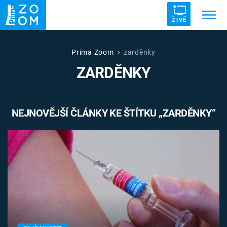
ŽIVĚ
Trendy:
ZRÁDCI
UFO
DRUHÁ SVĚTOVÁ VÁLKA
Prima Zoom
zarděnky
ZARDĚNKY
ZÁHADY
VETŘELCI DÁVNOVĚKU
NEJNOVĚJŠÍ ČLÁNKY KE ŠTÍTKU „ZARDĚNKY“
Témata
Témata
Pořady
TV Program