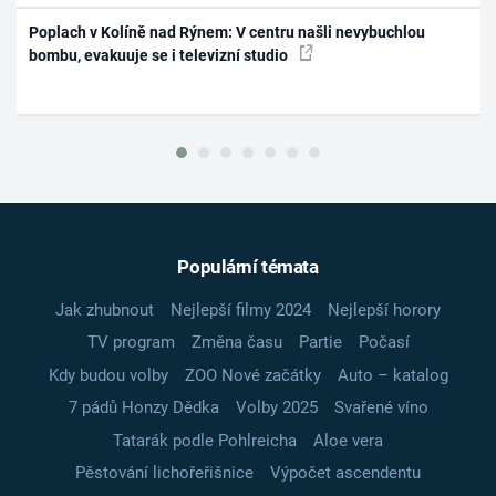
Poplach v Kolíně nad Rýnem: V centru našli nevybuchlou
bombu, evakuuje se i televizní studio
Populární témata
Jak zhubnout
Nejlepší filmy 2024
Nejlepší horory
TV program
Změna času
Partie
Počasí
Kdy budou volby
ZOO Nové začátky
Auto – katalog
7 pádů Honzy Dědka
Volby 2025
Svařené víno
Tatarák podle Pohlreicha
Aloe vera
Pěstování lichořeřišnice
Výpočet ascendentu