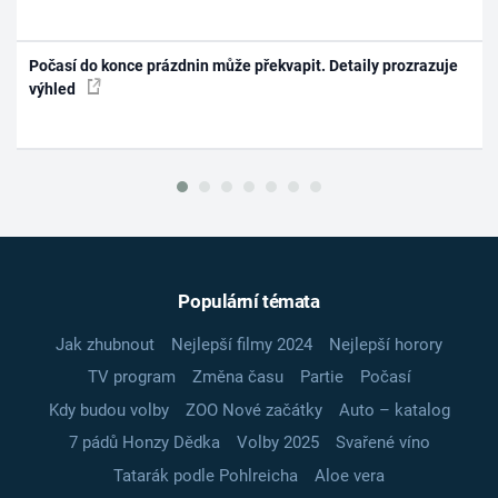
Počasí do konce prázdnin může překvapit. Detaily prozrazuje
výhled
Populární témata
Jak zhubnout
Nejlepší filmy 2024
Nejlepší horory
TV program
Změna času
Partie
Počasí
Kdy budou volby
ZOO Nové začátky
Auto – katalog
7 pádů Honzy Dědka
Volby 2025
Svařené víno
Tatarák podle Pohlreicha
Aloe vera