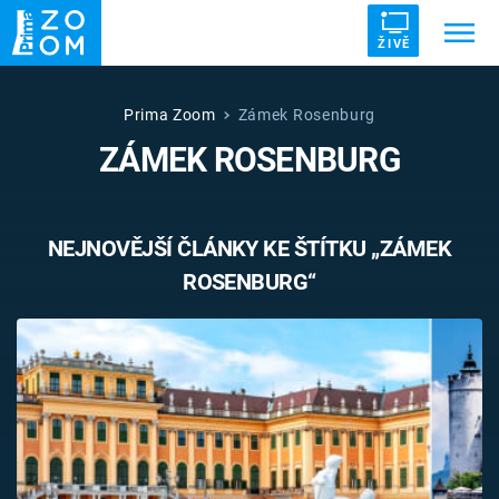
ŽIVĚ
Trendy:
ZRÁDCI
UFO
DRUHÁ SVĚTOVÁ VÁLKA
Prima Zoom
Zámek Rosenburg
ZÁMEK ROSENBURG
ZÁHADY
VETŘELCI DÁVNOVĚKU
NEJNOVĚJŠÍ ČLÁNKY KE ŠTÍTKU „ZÁMEK
ROSENBURG“
Témata
Témata
Pořady
TV Program