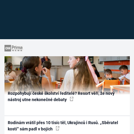
Rozpohybují české školství ředitelé? Resort věří, že nový
nástroj utne nekonečné debaty
Rodinám vrátil přes 10 tisíc těl, Ukrajinců i Rusů. „Sběratel
kostí“ sám padl v bojích