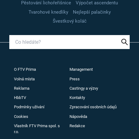
Pěstování lichořeřišnice
Výpočet ascendentu
Tvarohové knedlíky
Nejlepší palačinky
Švestkový koláč
O FTV Prima
Management
Volná místa
Press
Reklama
Castingy a výzvy
HbbTV
Kontakty
Podmínky užívání
Zpracování osobních údajů
Cookies
Nápověda
Vlastník FTV Prima spol. s
Redakce
r.o.