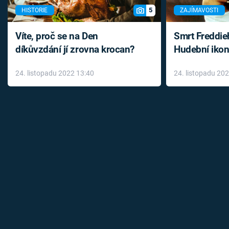
5
HISTORIE
ZAJÍMAVOSTI
Víte, proč se na Den
Smrt Freddie
díkůvzdání jí zrovna krocan?
Hudební ikon
až do konce 
24. listopadu 2022 13:40
24. listopadu 20
léky