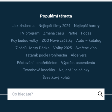
Populární témata
Jak zhubnout
Nejlepší filmy 2024
Nejlepší horory
TV program
Změna času
Partie
Počasí
Kdy budou volby
ZOO Nové začátky
Auto – katalog
7 pádů Honzy Dědka
Volby 2025
Svařené víno
Tatarák podle Pohlreicha
Aloe vera
Pěstování lichořeřišnice
Výpočet ascendentu
Tvarohové knedlíky
Nejlepší palačinky
Švestkový koláč