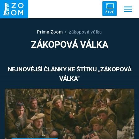
ŽIVĚ
Trendy:
ZRÁDCI
UFO
DRUHÁ SVĚTOVÁ VÁLKA
Prima Zoom
zákopová válka
ZÁKOPOVÁ VÁLKA
ZÁHADY
VETŘELCI DÁVNOVĚKU
NEJNOVĚJŠÍ ČLÁNKY KE ŠTÍTKU „ZÁKOPOVÁ
VÁLKA“
Témata
Témata
Pořady
TV Program