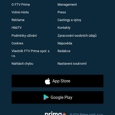
O FTV Prima
Management
Volná místa
Press
Reklama
Castingy a výzvy
HbbTV
Kontakty
Podmínky užívání
Zpracování osobních údajů
Cookies
Nápověda
Vlastník FTV Prima spol. s
Redakce
r.o.
Nahlásit chybu
Nastavení soukromí
App Store
Google Play
© FTV Prima spol. s r.o.