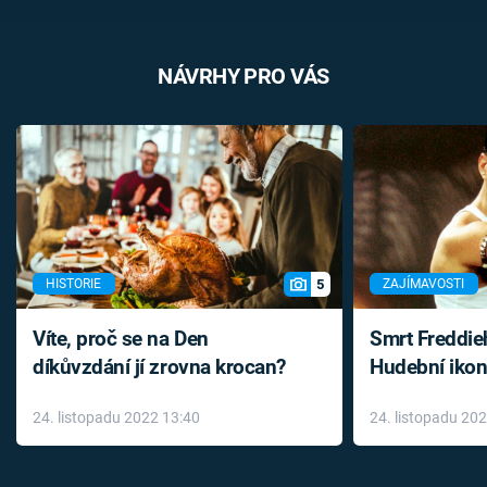
NÁVRHY PRO VÁS
5
HISTORIE
ZAJÍMAVOSTI
Víte, proč se na Den
Smrt Freddie
díkůvzdání jí zrovna krocan?
Hudební ikon
až do konce 
24. listopadu 2022 13:40
24. listopadu 20
léky