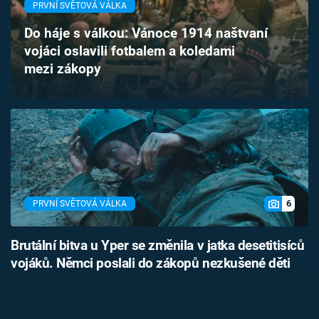
PRVNÍ SVĚTOVÁ VÁLKA
Časopis
Do háje s válkou: Vánoce 1914 naštvaní
Sledujte prima+
vojáci oslavili fotbalem a koledami
mezi zákopy
Přihlášení
Sledujte nás
6
PRVNÍ SVĚTOVÁ VÁLKA
Brutální bitva u Yper se změnila v jatka desetitisíců
vojáků. Němci poslali do zákopů nezkušené děti