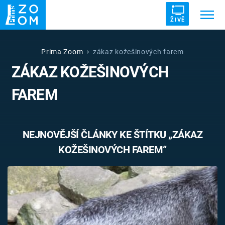
ŽIVĚ
Trendy:
ZRÁDCI
UFO
DRUHÁ SVĚTOVÁ VÁLKA
Prima Zoom
zákaz kožešinových farem
ZÁKAZ KOŽEŠINOVÝCH
ZÁHADY
VETŘELCI DÁVNOVĚKU
FAREM
NEJNOVĚJŠÍ ČLÁNKY KE ŠTÍTKU „ZÁKAZ
Témata
KOŽEŠINOVÝCH FAREM“
Témata
Pořady
TV Program