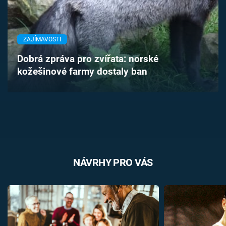
Časopis
Sledujte prima+
ZAJÍMAVOSTI
Dobrá zpráva pro zvířata: norské
Přihlášení
kožešinové farmy dostaly ban
Sledujte nás
NÁVRHY PRO VÁS