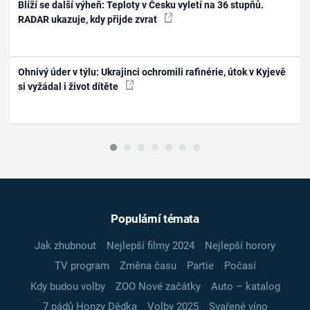
Blíží se další výheň: Teploty v Česku vyletí na 36 stupňů.
RADAR ukazuje, kdy přijde zvrat
Ohnivý úder v týlu: Ukrajinci ochromili rafinérie, útok v Kyjevě
si vyžádal i život dítěte
Populární témata
Jak zhubnout
Nejlepší filmy 2024
Nejlepší horory
TV program
Změna času
Partie
Počasí
Kdy budou volby
ZOO Nové začátky
Auto – katalog
7 pádů Honzy Dědka
Volby 2025
Svařené víno