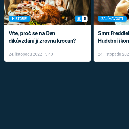
5
HISTORIE
ZAJÍMAVOSTI
Víte, proč se na Den
Smrt Freddie
díkůvzdání jí zrovna krocan?
Hudební ikon
až do konce 
24. listopadu 2022 13:40
24. listopadu 20
léky