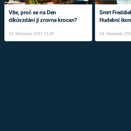
Časopis
Víte, proč se na Den
Smrt Freddie
díkůvzdání jí zrovna krocan?
Hudební ikon
Sledujte prima+
až do konce 
24. listopadu 2022 13:40
24. listopadu 20
léky
Přihlášení
Sledujte nás