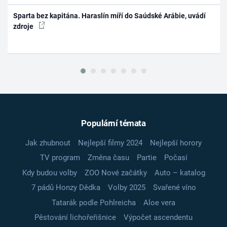
Sparta bez kapitána. Haraslín míří do Saúdské Arábie, uvádí
zdroje
Populární témata
Jak zhubnout
Nejlepší filmy 2024
Nejlepší horory
TV program
Změna času
Partie
Počasí
Kdy budou volby
ZOO Nové začátky
Auto – katalog
7 pádů Honzy Dědka
Volby 2025
Svařené víno
Tatarák podle Pohlreicha
Aloe vera
Pěstování lichořeřišnice
Výpočet ascendentu