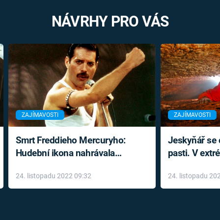
NÁVRHY PRO VÁS
ZAJÍMAVOSTI
ZAJÍMAVOSTI
Smrt Freddieho Mercuryho:
Jeskyňář se c
Hudební ikona nahrávala
pasti. V ext
až do konce života a odmítala
prožil noční
24. listopadu 2022 09:32
24. listopadu 20
léky
klaustrofobi