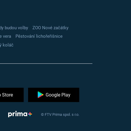
dy budou volby
ZOO Nové začátky
e vera
Pěstování lichořeřišnice
ý koláč
 Store
Google Play
© FTV Prima spol. s r.o.