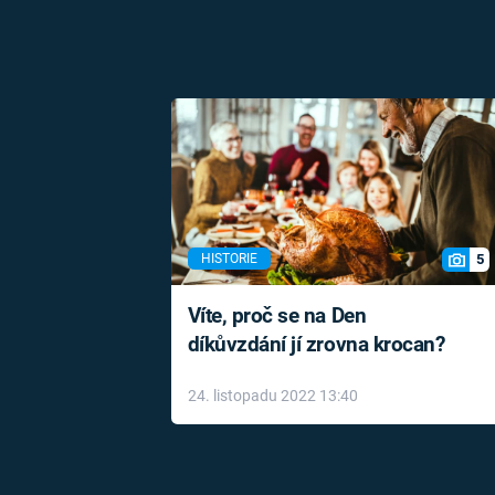
5
HISTORIE
Víte, proč se na Den
díkůvzdání jí zrovna krocan?
24. listopadu 2022 13:40