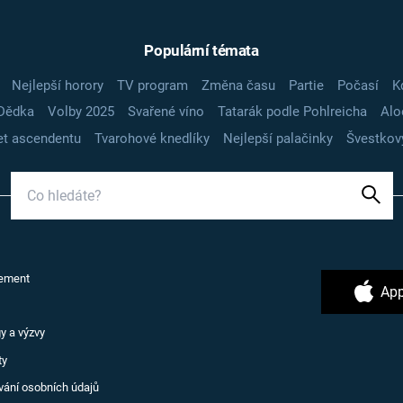
Populární témata
Nejlepší horory
TV program
Změna času
Partie
Počasí
K
Dědka
Volby 2025
Svařené víno
Tatarák podle Pohlreicha
Alo
t ascendentu
Tvarohové knedlíky
Nejlepší palačinky
Švestkov
ement
App
y a výzvy
ty
vání osobních údajů