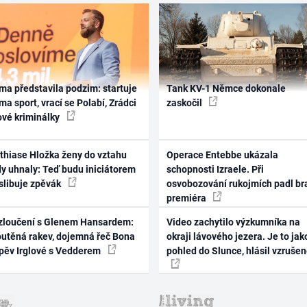
ma představila podzim: startuje
Tank KV-1 Němce dokonale
ma sport, vrací se Polabí, Zrádci
zaskočil
ové kriminálky
thiase Hložka ženy do vztahu
Operace Entebbe ukázala
dy uhnaly: Teď budu iniciátorem
schopnosti Izraele. Při
 slibuje zpěvák
osvobozování rukojmích padl br
premiéra
zloučení s Glenem Hansardem:
Video zachytilo výzkumníka na
outěná rakev, dojemná řeč Bona
okraji lávového jezera. Je to jak
zpěv Irglové s Vedderem
pohled do Slunce, hlásil vzruše