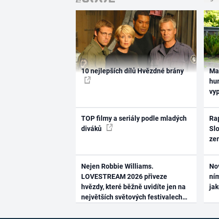
10 nejlepších dílů Hvězdné brány
Ma
hum
vy
TOP filmy a seriály podle mladých
Rap
diváků
Slo
ze
Nejen Robbie Williams.
No
LOVESTREAM 2026 přiveze
ním
hvězdy, které běžně uvidíte jen na
ja
největších světových festivalech