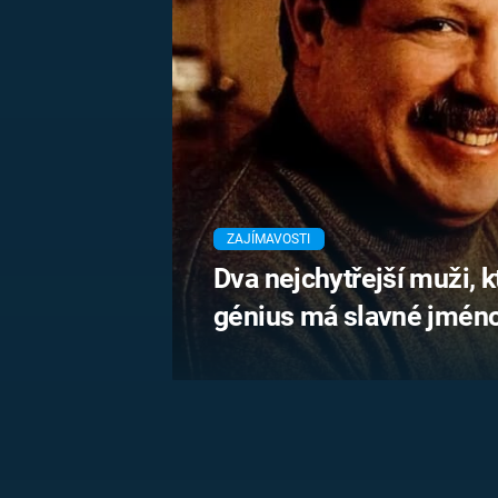
MARIE TEREZIE
ADOLF HITLER
NAPOLEON
BONAPARTE
ATENTÁT NA
REINHARDA
BRITSKÁ
HEYDRICHA
KRÁLOVSKÁ
RODINA
PRVNÍ SVĚTOVÁ
VÁLKA
ZAJÍMAVOSTI
Dva nejchytřejší muži, 
génius má slavné jmén