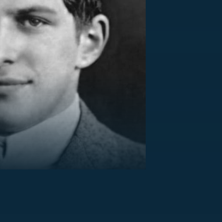
US
RSUS
ZE A