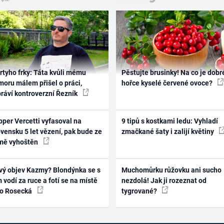
rtyho frky: Táta kvůli mému
Pěstujte brusinky! Na co je dobr
oru málem přišel o práci,
hořce kyselé červené ovoce?
práví kontroverzní Řezník
per Vercetti vyfasoval na
9 tipů s kostkami ledu: Vyhladí
vensku 5 let vězení, pak bude ze
zmačkané šaty i zalijí květiny
mě vyhoštěn
vý objev Kazmy? Blondýnka se s
Muchomůrku růžovku ani sucho
 vodí za ruce a fotí se na místě
nezdolá! Jak ji rozeznat od
ko Rosecká
tygrované?