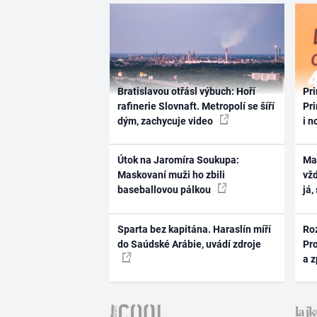
Bratislavou otřásl výbuch: Hoří
Pri
rafinerie Slovnaft. Metropolí se šíří
Pri
dým, zachycuje video
i n
Útok na Jaromíra Soukupa:
Ma
Maskovaní muži ho zbili
vž
baseballovou pálkou
já,
Sparta bez kapitána. Haraslín míří
Ro
do Saúdské Arábie, uvádí zdroje
Pr
a 