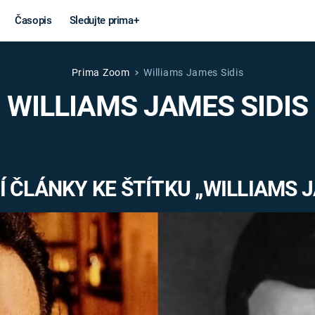
Časopis
Sledujte prima+
Prima Zoom
Williams James Sidis
Věda a
Války
WILLIAMS JAMES SIDIS
technika
STUDENÁ V
KORONAVIRUS
VÁLKA VE
VIETNAMU
VESMÍR
 ČLÁNKY KE ŠTÍTKU „WILLIAMS J
VÁLEČNÉ FI
MARS
SERIÁLY
Záhady a
Zajímav
konspirace