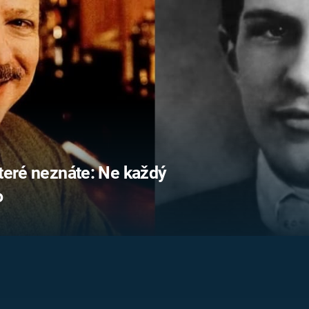
FILMY VERS
REALITA
UFO A
MIMOZEMŠŤANÉ
HORORY VE
REALITA
UTAJENÉ PŘÍBĚHY
ČESKÝCH DĚJIN
OPTICKÉ ILU
KLAMY
ALTERNATIVNÍ
HISTORIE
které neznáte: Ne každý
o