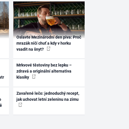
Oslavte Mezinárodní den piva: Proč
mrazák ničí chuť a kdy v horku
vsadit na šnyt?
Mrkvové těstoviny bez lepku –
zdravá a originální alternativa
atr
klasiky
Zavařené lečo: jednoduchý recept,
o
jak uchovat letní zeleninu na zimu
ně