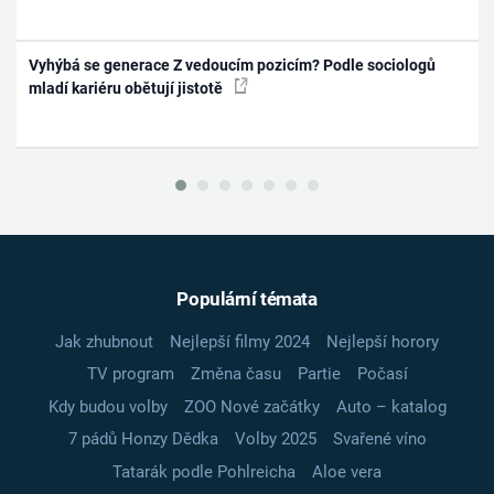
Vyhýbá se generace Z vedoucím pozicím? Podle sociologů
mladí kariéru obětují jistotě
Populární témata
Jak zhubnout
Nejlepší filmy 2024
Nejlepší horory
TV program
Změna času
Partie
Počasí
Kdy budou volby
ZOO Nové začátky
Auto – katalog
7 pádů Honzy Dědka
Volby 2025
Svařené víno
Tatarák podle Pohlreicha
Aloe vera