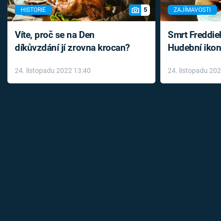
5
HISTORIE
ZAJÍMAVOSTI
Víte, proč se na Den
Smrt Freddie
díkůvzdání jí zrovna krocan?
Hudební ikon
až do konce 
24. listopadu 2022 13:40
24. listopadu 20
léky