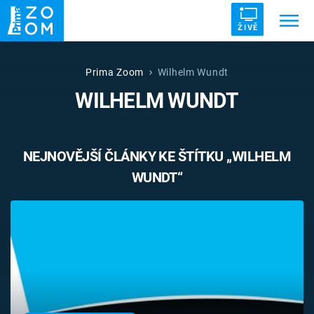
ŽIVĚ
Trendy:
ZRÁDCI
UFO
DRUHÁ SVĚTOVÁ VÁLKA
Prima Zoom
Wilhelm Wundt
WILHELM WUNDT
ZÁHADY
VETŘELCI DÁVNOVĚKU
NEJNOVĚJŠÍ ČLÁNKY KE ŠTÍTKU „WILHELM
WUNDT“
Témata
Témata
Pořady
TV Program