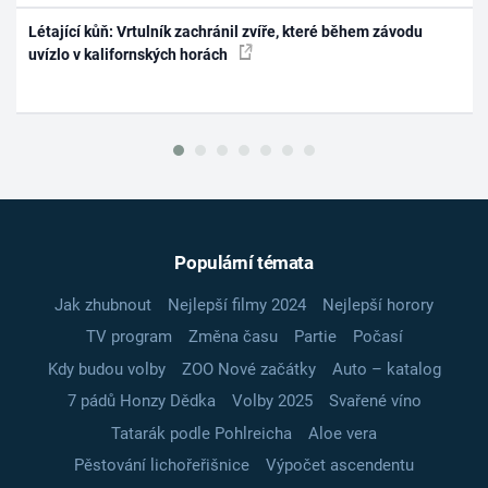
Létající kůň: Vrtulník zachránil zvíře, které během závodu
uvízlo v kalifornských horách
Populární témata
Jak zhubnout
Nejlepší filmy 2024
Nejlepší horory
TV program
Změna času
Partie
Počasí
Kdy budou volby
ZOO Nové začátky
Auto – katalog
7 pádů Honzy Dědka
Volby 2025
Svařené víno
Tatarák podle Pohlreicha
Aloe vera
Pěstování lichořeřišnice
Výpočet ascendentu