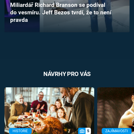
Miliardář Richard Branson se podíval
Časopis
do vesmíru. Jeff Bezos tvrdí, že to není
pravda
Sledujte prima+
Přihlášení
Sledujte nás
NÁVRHY PRO VÁS
5
HISTORIE
ZAJÍMAVOSTI