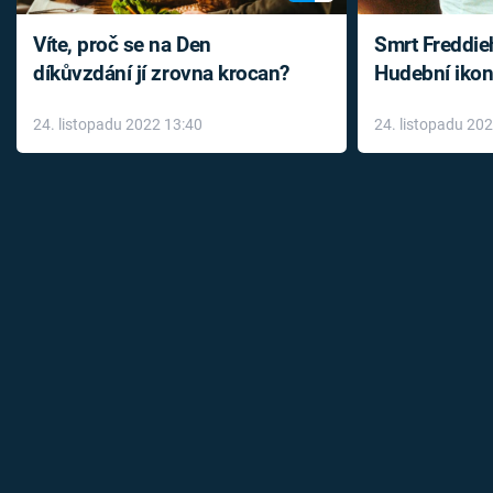
Víte, proč se na Den
Smrt Freddie
díkůvzdání jí zrovna krocan?
Hudební ikon
až do konce 
24. listopadu 2022 13:40
24. listopadu 20
léky