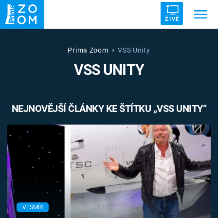
ŽIVĚ
Trendy:
ZRÁDCI
UFO
DRUHÁ SVĚTOVÁ VÁLKA
Prima Zoom
VSS Unity
VSS UNITY
ZÁHADY
VETŘELCI DÁVNOVĚKU
NEJNOVĚJŠÍ ČLÁNKY KE ŠTÍTKU „VSS UNITY“
Témata
Témata
Pořady
TV Program
VESMÍR