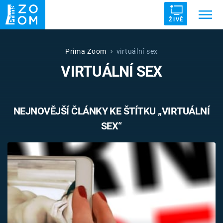
ŽIVĚ
Trendy:
ZRÁDCI
UFO
DRUHÁ SVĚTOVÁ VÁLKA
Prima Zoom
virtuální sex
VIRTUÁLNÍ SEX
ZÁHADY
VETŘELCI DÁVNOVĚKU
NEJNOVĚJŠÍ ČLÁNKY KE ŠTÍTKU „VIRTUÁLNÍ
SEX“
Témata
Témata
Pořady
TV Program