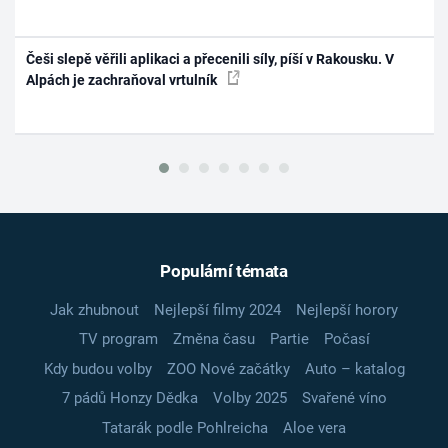
Češi slepě věřili aplikaci a přecenili síly, píší v Rakousku. V
Alpách je zachraňoval vrtulník
Populární témata
Jak zhubnout
Nejlepší filmy 2024
Nejlepší horory
TV program
Změna času
Partie
Počasí
Kdy budou volby
ZOO Nové začátky
Auto – katalog
7 pádů Honzy Dědka
Volby 2025
Svařené víno
Tatarák podle Pohlreicha
Aloe vera