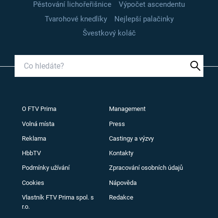
Pěstování lichořeřišnice
Výpočet ascendentu
Tvarohové knedlíky
Nejlepší palačinky
Švestkový koláč
O FTV Prima
Management
Volná místa
Press
Reklama
Castingy a výzvy
HbbTV
Kontakty
Podmínky užívání
Zpracování osobních údajů
Cookies
Nápověda
Vlastník FTV Prima spol. s
Redakce
r.o.