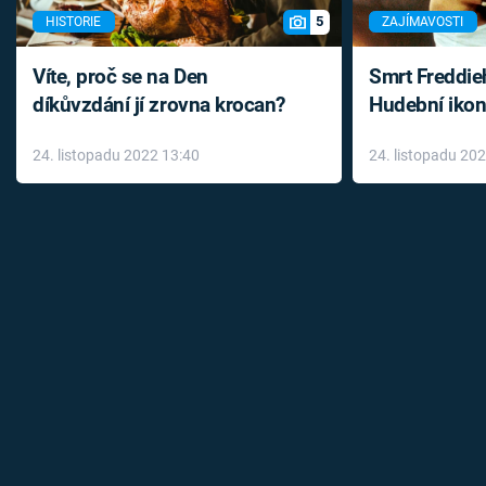
5
HISTORIE
ZAJÍMAVOSTI
Víte, proč se na Den
Smrt Freddie
díkůvzdání jí zrovna krocan?
Hudební ikon
až do konce 
24. listopadu 2022 13:40
24. listopadu 20
léky