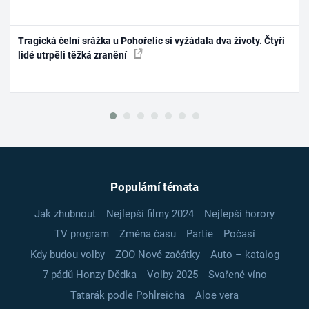
Tragická čelní srážka u Pohořelic si vyžádala dva životy. Čtyři
lidé utrpěli těžká zranění
Populární témata
Jak zhubnout
Nejlepší filmy 2024
Nejlepší horory
TV program
Změna času
Partie
Počasí
Kdy budou volby
ZOO Nové začátky
Auto – katalog
7 pádů Honzy Dědka
Volby 2025
Svařené víno
Tatarák podle Pohlreicha
Aloe vera