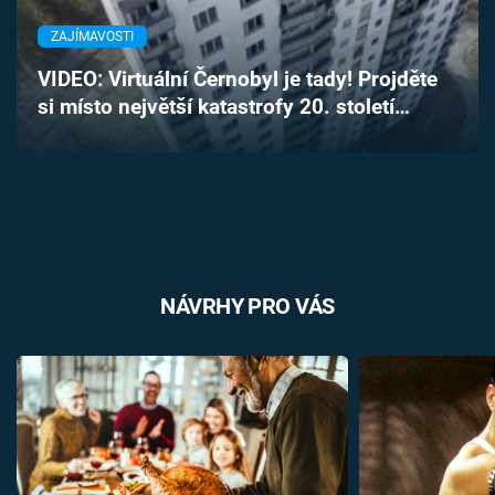
Časopis
ZAJÍMAVOSTI
Sledujte prima+
VIDEO: Virtuální Černobyl je tady! Projděte
si místo největší katastrofy 20. století…
Přihlášení
Sledujte nás
NÁVRHY PRO VÁS