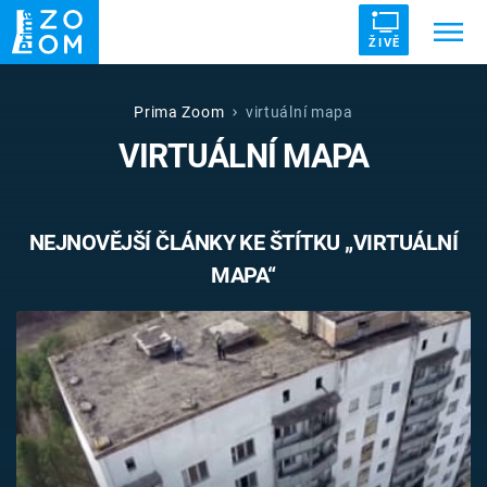
ŽIVĚ
Trendy:
ZRÁDCI
UFO
DRUHÁ SVĚTOVÁ VÁLKA
Prima Zoom
virtuální mapa
VIRTUÁLNÍ MAPA
ZÁHADY
VETŘELCI DÁVNOVĚKU
NEJNOVĚJŠÍ ČLÁNKY KE ŠTÍTKU „VIRTUÁLNÍ
MAPA“
Témata
Témata
Pořady
TV Program