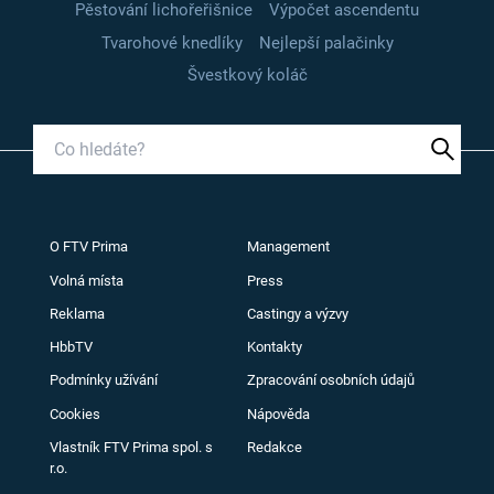
Pěstování lichořeřišnice
Výpočet ascendentu
Tvarohové knedlíky
Nejlepší palačinky
Švestkový koláč
O FTV Prima
Management
Volná místa
Press
Reklama
Castingy a výzvy
HbbTV
Kontakty
Podmínky užívání
Zpracování osobních údajů
Cookies
Nápověda
Vlastník FTV Prima spol. s
Redakce
r.o.