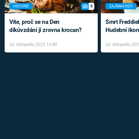
5
HISTORIE
ZAJÍMAVOSTI
Víte, proč se na Den
Smrt Freddie
díkůvzdání jí zrovna krocan?
Hudební ikon
až do konce 
24. listopadu 2022 13:40
24. listopadu 20
léky