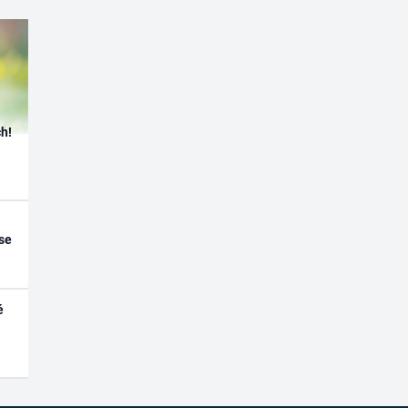
h!
se
é