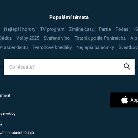
Populární témata
Nejlepší horory
TV program
Změna času
Partie
Počasí
K
Dědka
Volby 2025
Svařené víno
Tatarák podle Pohlreicha
Alo
t ascendentu
Tvarohové knedlíky
Nejlepší palačinky
Švestkov
ement
App
y a výzvy
ty
vání osobních údajů