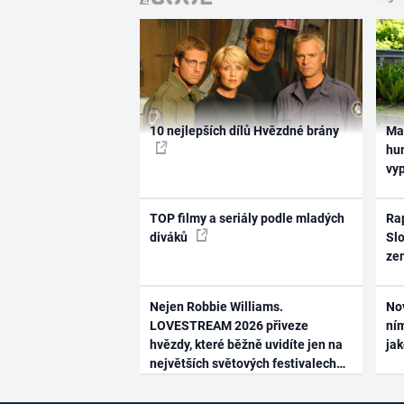
10 nejlepších dílů Hvězdné brány
Ma
hum
vy
TOP filmy a seriály podle mladých
Rap
diváků
Slo
ze
Nejen Robbie Williams.
No
LOVESTREAM 2026 přiveze
ním
hvězdy, které běžně uvidíte jen na
ja
největších světových festivalech