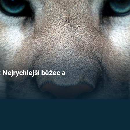
FILMY VERS
REALITA
UFO A
MIMOZEMŠŤANÉ
HORORY VE
REALITA
UTAJENÉ PŘÍBĚHY
ČESKÝCH DĚJIN
OPTICKÉ ILU
KLAMY
ALTERNATIVNÍ
HISTORIE
 Nejrychlejší běžec a