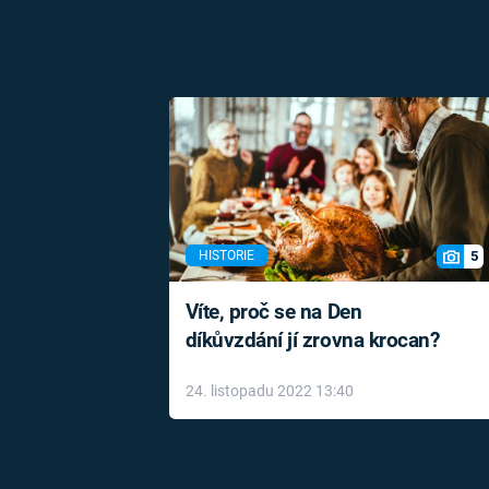
5
HISTORIE
Víte, proč se na Den
díkůvzdání jí zrovna krocan?
24. listopadu 2022 13:40