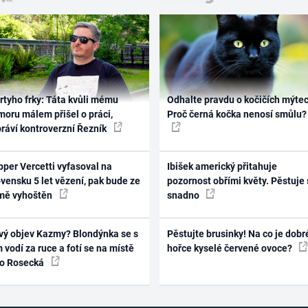
rtyho frky: Táta kvůli mému
Odhalte pravdu o kočičích mýtec
oru málem přišel o práci,
Proč černá kočka nenosí smůlu?
práví kontroverzní Řezník
per Vercetti vyfasoval na
Ibišek americký přitahuje
vensku 5 let vězení, pak bude ze
pozornost obřími květy. Pěstuje 
mě vyhoštěn
snadno
vý objev Kazmy? Blondýnka se s
Pěstujte brusinky! Na co je dobr
 vodí za ruce a fotí se na místě
hořce kyselé červené ovoce?
ko Rosecká