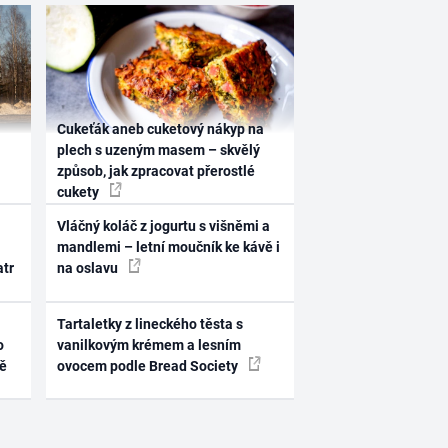
Cukeťák aneb cuketový nákyp na
plech s uzeným masem – skvělý
způsob, jak zpracovat přerostlé
cukety
Vláčný koláč z jogurtu s višněmi a
mandlemi – letní moučník ke kávě i
atr
na oslavu
Tartaletky z lineckého těsta s
o
vanilkovým krémem a lesním
ně
ovocem podle Bread Society