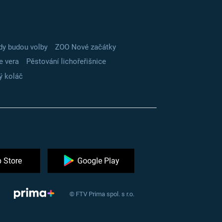
dy budou volby
ZOO Nové začátky
e vera
Pěstování lichořeřišnice
ý koláč
 Store
Google Play
© FTV Prima spol. s r.o.