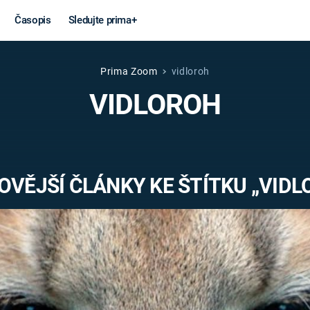
Časopis
Sledujte prima+
Prima Zoom
vidloroh
Věda a
Války
VIDLOROH
technika
STUDENÁ V
KORONAVIRUS
VÁLKA VE
VIETNAMU
VESMÍR
OVĚJŠÍ ČLÁNKY KE ŠTÍTKU „VIDL
VÁLEČNÉ FI
MARS
SERIÁLY
Záhady a
Zajímav
konspirace