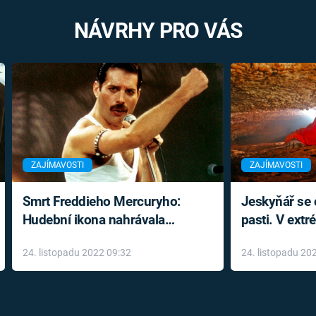
NÁVRHY PRO VÁS
ZAJÍMAVOSTI
ZAJÍMAVOSTI
Smrt Freddieho Mercuryho:
Jeskyňář se c
Hudební ikona nahrávala
pasti. V ext
až do konce života a odmítala
prožil noční
24. listopadu 2022 09:32
24. listopadu 20
léky
klaustrofobi