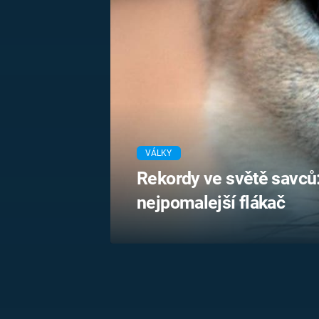
MARIE TEREZIE
ADOLF HITLER
NAPOLEON
BONAPARTE
ATENTÁT NA
REINHARDA
BRITSKÁ
HEYDRICHA
KRÁLOVSKÁ
RODINA
PRVNÍ SVĚTOVÁ
VÁLKA
VÁLKY
Rekordy ve světě savců:
nejpomalejší flákač