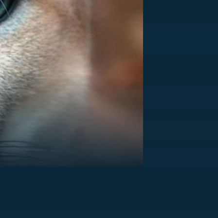
US
RSUS
ZE A