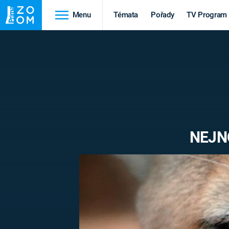
Menu
Témata
Pořady
TV Program
Cestování
Historie
HRADY A ZÁMKY
VIKINGOVÉ
HEDVÁBNÁ STEZKA
EPIDEMIE A
PANDEMIE
PŘÍRODA
NEJN
STAROVĚKÝ EGYPT
Druhá
Výročí
světová válka