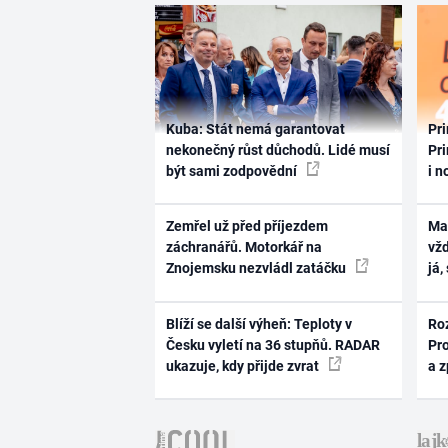
Kuba: Stát nemá garantovat
Pri
nekonečný růst důchodů. Lidé musí
Pri
být sami zodpovědní
i n
Zemřel už před příjezdem
Ma
záchranářů. Motorkář na
vž
Znojemsku nezvládl zatáčku
já,
Blíží se další výheň: Teploty v
Ro
Česku vyletí na 36 stupňů. RADAR
Pr
ukazuje, kdy přijde zvrat
a 