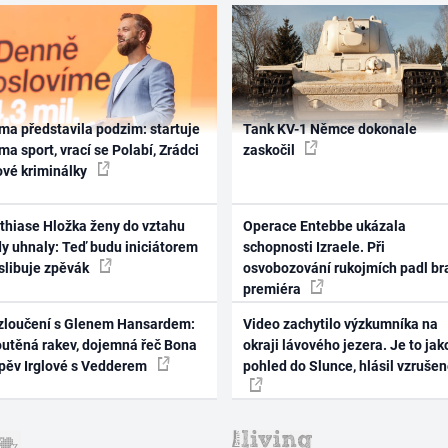
ma představila podzim: startuje
Tank KV-1 Němce dokonale
ma sport, vrací se Polabí, Zrádci
zaskočil
ové kriminálky
thiase Hložka ženy do vztahu
Operace Entebbe ukázala
dy uhnaly: Teď budu iniciátorem
schopnosti Izraele. Při
 slibuje zpěvák
osvobozování rukojmích padl br
premiéra
zloučení s Glenem Hansardem:
Video zachytilo výzkumníka na
outěná rakev, dojemná řeč Bona
okraji lávového jezera. Je to jak
zpěv Irglové s Vedderem
pohled do Slunce, hlásil vzruše