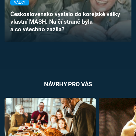
VÁLKY
Časopis
Československo vyslalo do korejské války
Sledujte prima+
vlastní MASH. Na čí straně byla
a co všechno zažila?
Přihlášení
Sledujte nás
NÁVRHY PRO VÁS