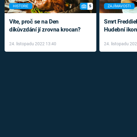
5
HISTORIE
ZAJÍMAVOSTI
Víte, proč se na Den
Smrt Freddie
díkůvzdání jí zrovna krocan?
Hudební ikon
až do konce 
24. listopadu 2022 13:40
24. listopadu 20
léky