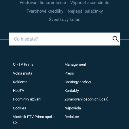
Pěstování lichořeřišnice
Výpočet ascendentu
Tvarohové knedlíky
Nejlepší palačinky
Švestkový koláč
O FTV Prima
Management
Volná místa
Press
Reklama
Castingy a výzvy
HbbTV
Kontakty
Podmínky užívání
Zpracování osobních údajů
Cookies
Nápověda
Vlastník FTV Prima spol. s
Redakce
r.o.