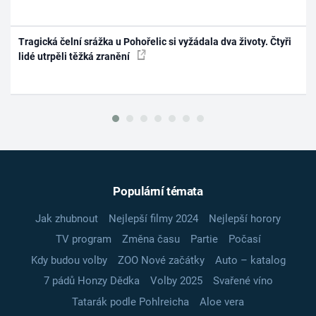
Tragická čelní srážka u Pohořelic si vyžádala dva životy. Čtyři
lidé utrpěli těžká zranění
Populární témata
Jak zhubnout
Nejlepší filmy 2024
Nejlepší horory
TV program
Změna času
Partie
Počasí
Kdy budou volby
ZOO Nové začátky
Auto – katalog
7 pádů Honzy Dědka
Volby 2025
Svařené víno
Tatarák podle Pohlreicha
Aloe vera