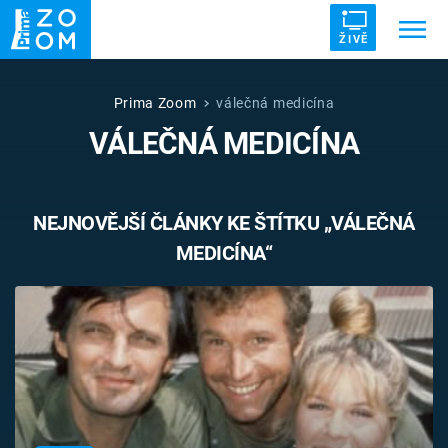
ŽIVĚ
Trendy:
ZRÁDCI
UFO
DRUHÁ SVĚTOVÁ VÁLKA
Prima Zoom
válečná medicína
VÁLEČNÁ MEDICÍNA
ZÁHADY
VETŘELCI DÁVNOVĚKU
NEJNOVĚJŠÍ ČLÁNKY KE ŠTÍTKU „VÁLEČNÁ
MEDICÍNA“
Témata
Témata
Pořady
TV Program