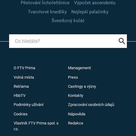
Pěstování lichořeřišnice
Výpočet ascendentu
Tvarohové knedlíky
Nejlepší palačinky
Švestkový koláč
O FTV Prima
Management
Volná místa
Press
Reklama
Castingy a výzvy
HbbTV
Kontakty
Podmínky užívání
Zpracování osobních údajů
Cookies
Nápověda
Vlastník FTV Prima spol. s
Redakce
r.o.