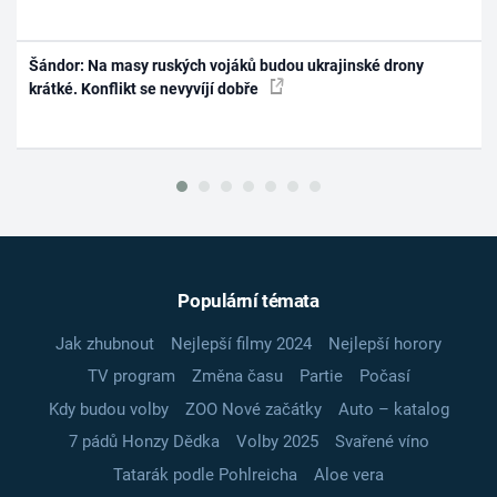
Šándor: Na masy ruských vojáků budou ukrajinské drony
krátké. Konflikt se nevyvíjí dobře
Populární témata
Jak zhubnout
Nejlepší filmy 2024
Nejlepší horory
TV program
Změna času
Partie
Počasí
Kdy budou volby
ZOO Nové začátky
Auto – katalog
7 pádů Honzy Dědka
Volby 2025
Svařené víno
Tatarák podle Pohlreicha
Aloe vera