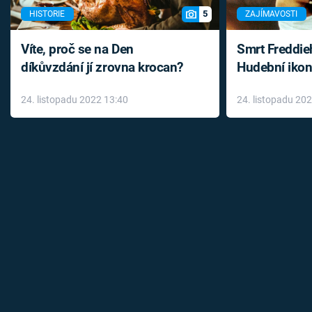
5
HISTORIE
ZAJÍMAVOSTI
Víte, proč se na Den
Smrt Freddie
díkůvzdání jí zrovna krocan?
Hudební ikon
až do konce 
24. listopadu 2022 13:40
24. listopadu 20
léky