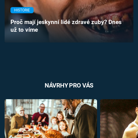
Časopis
HISTORIE
Sledujte prima+
Proč mají jeskynní lidé zdravé zuby? Dnes
už to víme
Přihlášení
Sledujte nás
NÁVRHY PRO VÁS