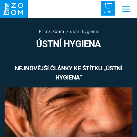
ŽIVĚ
Trendy:
ZRÁDCI
UFO
DRUHÁ SVĚTOVÁ VÁLKA
Prima Zoom
ústní hygiena
ÚSTNÍ HYGIENA
ZÁHADY
VETŘELCI DÁVNOVĚKU
NEJNOVĚJŠÍ ČLÁNKY KE ŠTÍTKU „ÚSTNÍ
HYGIENA“
Témata
Témata
Pořady
TV Program