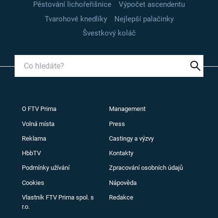
Pěstování lichořeřišnice
Výpočet ascendentu
Tvarohové knedlíky
Nejlepší palačinky
Švestkový koláč
O FTV Prima
Management
Volná místa
Press
Reklama
Castingy a výzvy
HbbTV
Kontakty
Podmínky užívání
Zpracování osobních údajů
Cookies
Nápověda
Vlastník FTV Prima spol. s
Redakce
r.o.