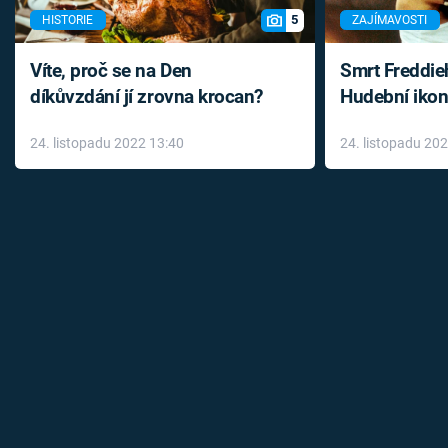
5
HISTORIE
ZAJÍMAVOSTI
Víte, proč se na Den
Smrt Freddie
díkůvzdání jí zrovna krocan?
Hudební ikon
až do konce 
24. listopadu 2022 13:40
24. listopadu 20
léky