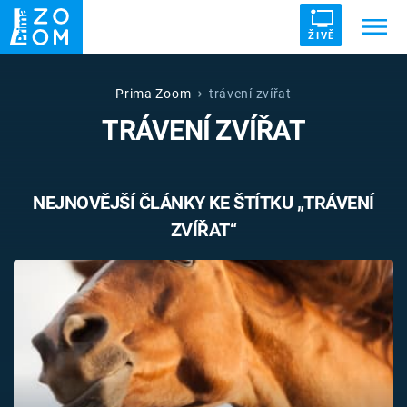
ŽIVĚ
Trendy:
ZRÁDCI
UFO
DRUHÁ SVĚTOVÁ VÁLKA
Prima Zoom
trávení zvířat
TRÁVENÍ ZVÍŘAT
ZÁHADY
VETŘELCI DÁVNOVĚKU
NEJNOVĚJŠÍ ČLÁNKY KE ŠTÍTKU „TRÁVENÍ
ZVÍŘAT“
Témata
Témata
Pořady
TV Program