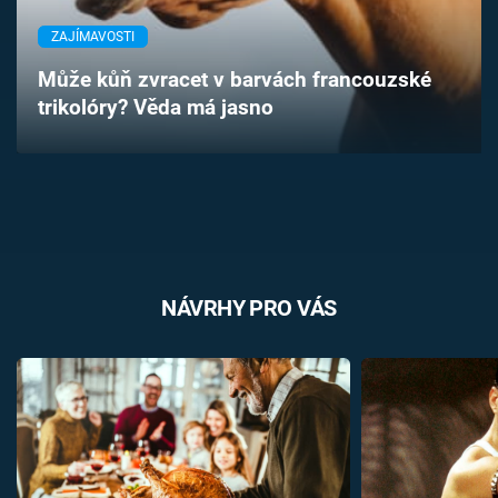
Časopis
ZAJÍMAVOSTI
Sledujte prima+
Může kůň zvracet v barvách francouzské
trikolóry? Věda má jasno
Přihlášení
Sledujte nás
NÁVRHY PRO VÁS