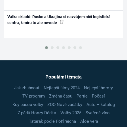
Válka skladů: Rusko a Ukrajina si navzájem ničí logistická
centra, k míru to ale nevede
Populární témata
Jak zhubnout
Nejlepší filmy 2024
Nejlepší horory
TV program
Změna času
Partie
Počasí
Kdy budou volby
ZOO Nové začátky
Auto – katalog
7 pádů Honzy Dědka
Volby 2025
Svařené víno
Tatarák podle Pohlreicha
Aloe vera