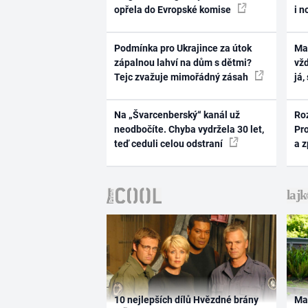
opřela do Evropské komise
i n
Podmínka pro Ukrajince za útok
Ma
zápalnou lahví na dům s dětmi?
vž
Tejc zvažuje mimořádný zásah
já,
Na „Švarcenberský“ kanál už
Ro
neodbočíte. Chyba vydržela 30 let,
Pr
teď ceduli celou odstraní
a 
10 nejlepších dílů Hvězdné brány
Ma