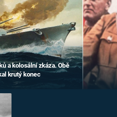
FILMY VERS
REALITA
UFO A
MIMOZEMŠŤANÉ
HORORY VE
REALITA
UTAJENÉ PŘÍBĚHY
ČESKÝCH DĚJIN
OPTICKÉ ILU
KLAMY
ALTERNATIVNÍ
HISTORIE
ů a kolosální zkáza. Obě
al krutý konec