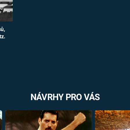
sů,
tz.
NÁVRHY PRO VÁS