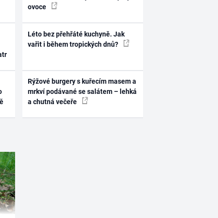
ovoce
Léto bez přehřáté kuchyně. Jak
vařit i během tropických dnů?
atr
Rýžové burgery s kuřecím masem a
o
mrkví podávané se salátem – lehká
ně
a chutná večeře