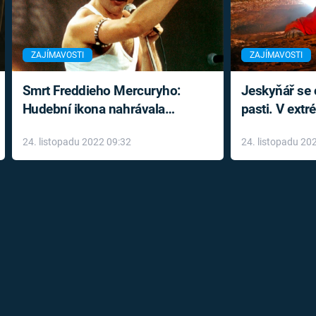
ZAJÍMAVOSTI
ZAJÍMAVOSTI
Smrt Freddieho Mercuryho:
Jeskyňář se c
Hudební ikona nahrávala
pasti. V ext
až do konce života a odmítala
prožil noční
24. listopadu 2022 09:32
24. listopadu 20
léky
klaustrofobi